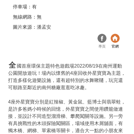
停車場：有
無線網路：無
圖片來源：
潘孟安
專頁
官網
全
國首座環保主題特色遊戲場2022/08/19在南州運動
公園開放遊玩！場內以懷舊的4座回收外星寶寶為主題，
打造多樣化遊樂設施，還有超特別的水舞鞦韆，玩完還
可順路至鄰近的南州糖廠逛逛吃冰趣。
4座外星寶寶分別是紅辣椒、黃金鼠、藍博士與翡翠蛙，
是許多爸媽小時候的回憶，外星寶寶之間使用鑽籠做連
接，並設計不同造型溜滑梯、攀爬闖關等設施。另一旁
有具挑戰性的木頭探險闖關區，場域使用木屑舖面，有
獨木橋、網梯、單索橋等關卡，適合大一點的小朋友來