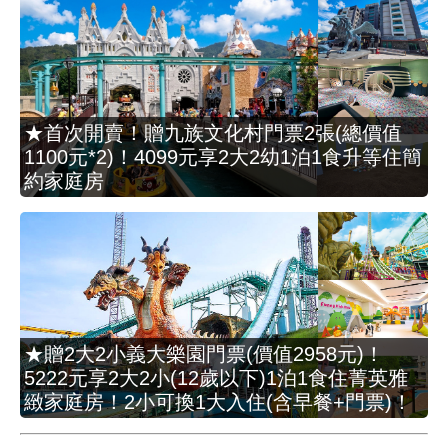
★首次開賣！贈九族文化村門票2張(總價值
1100元*2)！4099元享2大2幼1泊1食升等住簡
約家庭房
★贈2大2小義大樂園門票(價值2958元)！
5222元享2大2小(12歲以下)1泊1食住菁英雅
緻家庭房！2小可換1大入住(含早餐+門票)！