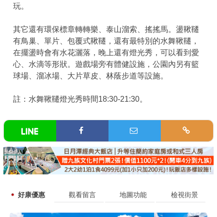
玩。
其它還有環保標章轉轉樂、泰山溜索、搖搖馬。盪鞦韆
有鳥巢、單片、包覆式鞦韆，還有最特別的水舞鞦韆，
在擺盪時會有水花灑落，晚上還有燈光秀，可以看到愛
心、水滴等形狀。遊戲場旁有體健設施，公園內另有籃
球場、溜冰場、大片草皮、林蔭步道等設施。
註：水舞鞦韆燈光秀時間18:30-21:30。
好康優惠
觀看留言
地圖功能
檢視街景