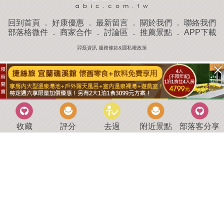
回到首頁
．
好康優惠
．
最新留言
．
關於我們
．
聯絡我們
部落格微件
．
商家合作
．
討論區
．
推薦景點
．
APP下載
羿磊資訊 服務條款&隱私權政策
收藏
評分
去過
附近景點
部落客分享