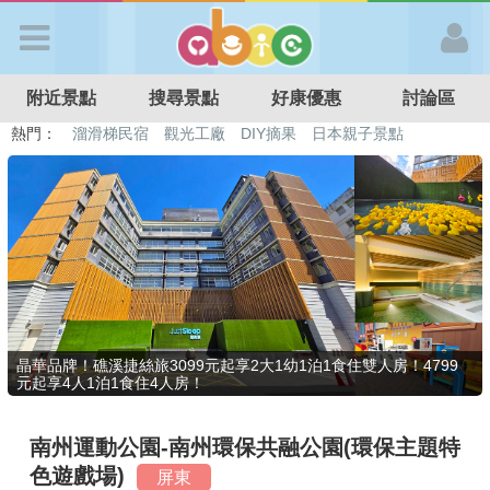
歡迎加入
附近景點
搜尋景點
好康優惠
討論區
APP登入
熱門：
溜滑梯民宿
觀光工廠
DIY摘果
日本親子景點
特色遊戲場
親子住房優惠
台北親子餐廳
溫泉泡湯SPA
首 頁
搜尋景點
好康優惠
晶華品牌！礁溪捷絲旅3099元起享2大1幼1泊1食住雙人房！4799
元起享4人1泊1食住4人房！
最新消息
南州運動公園-南州環保共融公園(環保主題特
最新留言
色遊戲場)
屏東