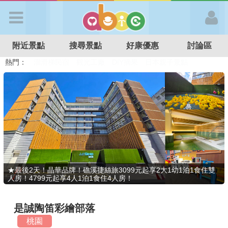
歡迎加入
附近景點
搜尋景點
好康優惠
討論區
APP登入
熱門：
溜滑梯民宿
觀光工廠
DIY摘果
日本親子景點
特色遊戲場
親子住房優惠
台北親子餐廳
溫泉泡湯SPA
首 頁
搜尋景點
好康優惠
★最後2天！晶華品牌！礁溪捷絲旅3099元起享2大1幼1泊1食住雙
人房！4799元起享4人1泊1食住4人房！
最新消息
是誠陶笛彩繪部落
最新留言
桃園