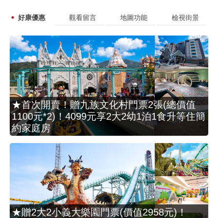
好康優惠
觀看留言
地圖功能
檢視街景
★首次開賣！贈九族文化村門票2張(總價值
1100元*2)！4099元享2大2幼1泊1食升等住簡
約家庭房
★贈2大2小義大樂園門票(價值2958元)！