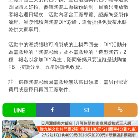
既吸睛又好拍。參觀陶瓷工廠採預約制，目前只開放散
客報名週日場次，活動內容含工廠導覽、認識陶瓷製作
流程、灌漿體驗與陶瓷DIY彩繪，還會提供免費茶水餅
乾供大家享用。
活動中的灌漿體驗可將製成的土模帶回去，DIY活動分
為需窯燒的「陶瓷彩繪」及不需窯燒的「造型陶笛」2
種，報名以參加DIY為主，陪同爸媽只要追蹤是誠陶笛
FB、按讚分享、五星評論免收費。
註：選擇陶瓷彩繪因需窯燒無法當日領取，需另付郵寄
費用或是擇日再回工廠取件。