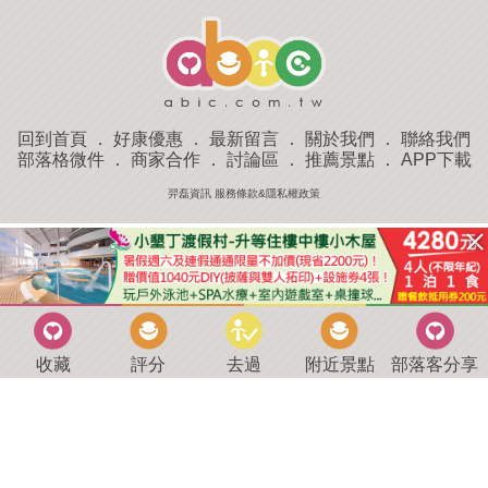
回到首頁
．
好康優惠
．
最新留言
．
關於我們
．
聯絡我們
部落格微件
．
商家合作
．
討論區
．
推薦景點
．
APP下載
羿磊資訊 服務條款&隱私權政策
收藏
評分
去過
附近景點
部落客分享