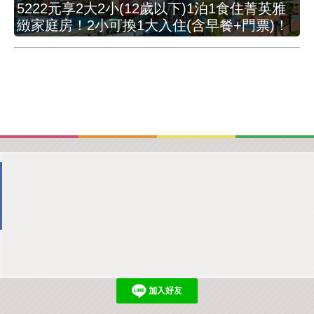
5222元享2大2小(12歲以下)1泊1食住菁英雅
緻家庭房！2小可換1大入住(含早餐+門票)！