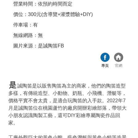
營業時間：依預約時間而定
價位：300元(含導覽+灌漿體驗+DIY)
停車場：有
無線網路：無
圖片來源：是誠陶笛FB
專頁
官網
是
誠陶笛是以販售陶笛為主的商家，他們的陶笛造型
多樣，有傳統造型、小動物、奶瓶、小飛機、潛艇等，
價格平實不會太貴，是適合玩陶笛的入手款。2022年7
月是誠陶笛位在桃園蘆竹的廠房開辦彩繪部落，帶領大
小朋友認識陶製工藝，還可DIY彩繪專屬陶瓷作品回
家。
工廠外觀巨大的黃色小鴨、藍色潛艇與黃色小貓等造景