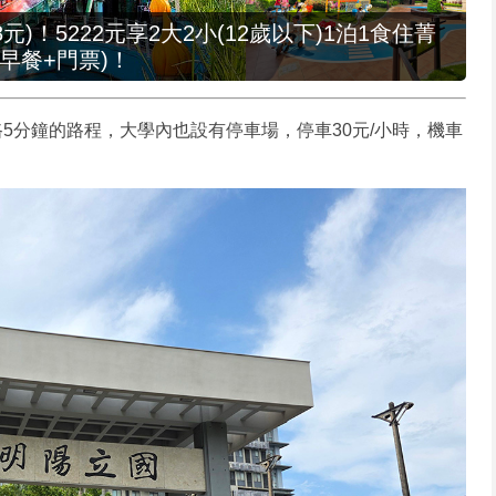
元)！5222元享2大2小(12歲以下)1泊1食住菁
早餐+門票)！
5分鐘的路程，大學內也設有停車場，停車30元/小時，機車