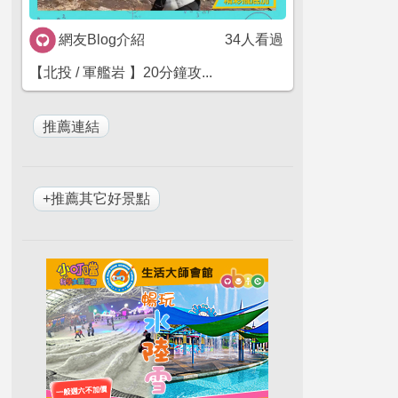
網友Blog介紹
34人看過
【北投 / 軍艦岩 】20分鐘攻...
+推薦其它好景點