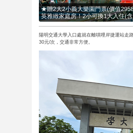
★贈2大2小義大樂園門票(價值2958
英雅緻家庭房！2小可換1大入住(含
陽明交通大學入口處就在離唭哩岸捷運站走路
30元/次，交通非常方便。