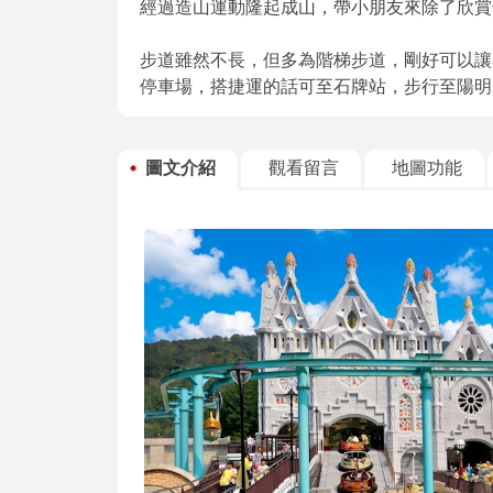
經過造山運動隆起成山，帶小朋友來除了欣賞
步道雖然不長，但多為階梯步道，剛好可以讓
停車場，搭捷運的話可至石牌站，步行至陽明
圖文介紹
觀看留言
地圖功能