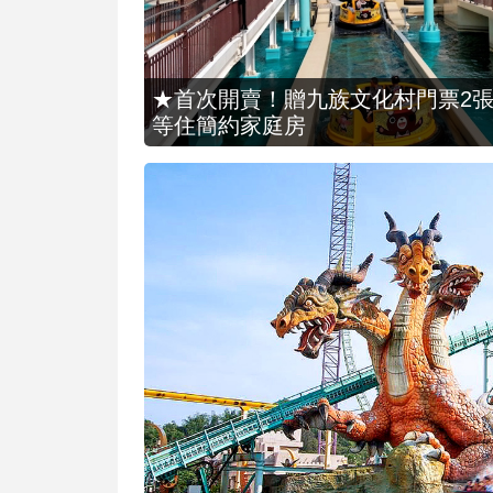
★首次開賣！贈九族文化村門票2張(總價
等住簡約家庭房