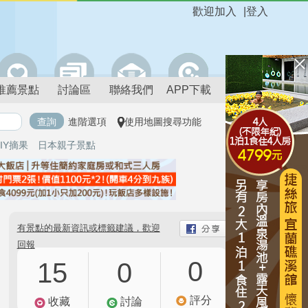
歡迎加入
|
登入
推薦景點
討論區
聯絡我們
APP下載
進階選項
使用地圖搜尋功能
IY摘果
日本親子景點
有景點的最新資訊或標籤建議，歡迎
回報
0
15
0
評分
收藏
討論