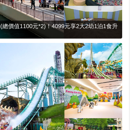
值1100元*2)！4099元享2大2幼1泊1食升