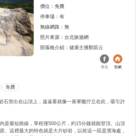
價位：免費
停車場：有
無線網路：無
照片來源：台北旅遊網
部落格介紹：
健康主播鄭凱云
專頁
官網
免費
岩石突出在山頂上，遠遠看就像一座軍艦佇立在此，吸引許
是最短路線，單程僅500公尺，約15分鐘就能登頂。山頂
原。這裡最大的特色就是大片砂岩，以前這一區是濱海處，