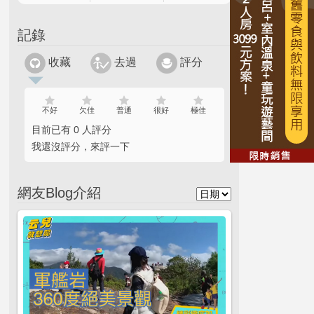
記錄
收藏
去過
評分
不好
欠佳
普通
很好
極佳
目前已有 0 人評分
我還沒評分，來評一下
網友Blog介紹