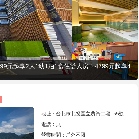
9元起享2大1幼1泊1食住雙人房！4799元起享4
地址：台北市北投區立農街二段155號
電話：無
營業時間：戶外不限