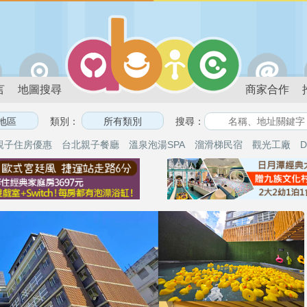
言
地圖搜尋
商家合作
類別：
搜尋：
親子住房優惠
台北親子餐廳
溫泉泡湯SPA
溜滑梯民宿
觀光工廠
D