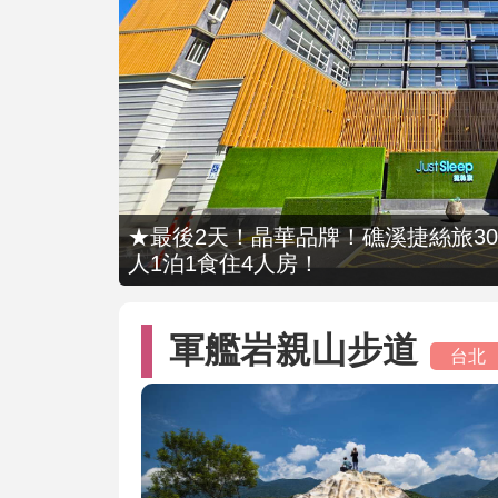
★最後2天！晶華品牌！礁溪捷絲旅309
人1泊1食住4人房！
軍艦岩親山步道
台北