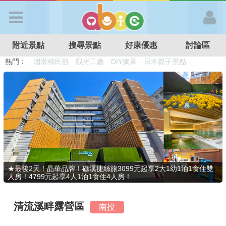
歡迎加入
附近景點
搜尋景點
好康優惠
討論區
APP登入
熱門：
溜滑梯民宿
觀光工廠
DIY摘果
日本親子景點
特色遊戲場
親子住房優惠
台北親子餐廳
溫泉泡湯SPA
首 頁
搜尋景點
好康優惠
★最後2天！晶華品牌！礁溪捷絲旅3099元起享2大1幼1泊1食住雙
人房！4799元起享4人1泊1食住4人房！
最新消息
清流溪畔露營區
南投
最新留言