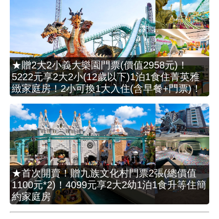
★贈2大2小義大樂園門票(價值2958元)！
5222元享2大2小(12歲以下)1泊1食住菁英雅
緻家庭房！2小可換1大入住(含早餐+門票)！
★首次開賣！贈九族文化村門票2張(總價值
1100元*2)！4099元享2大2幼1泊1食升等住簡
約家庭房