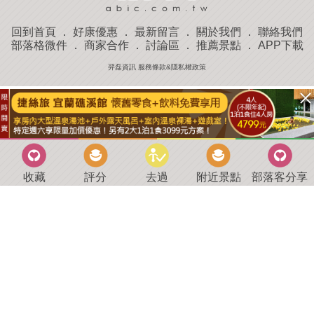
回到首頁
．
好康優惠
．
最新留言
．
關於我們
．
聯絡我們
部落格微件
．
商家合作
．
討論區
．
推薦景點
．
APP下載
羿磊資訊 服務條款&隱私權政策
收藏
評分
去過
附近景點
部落客分享