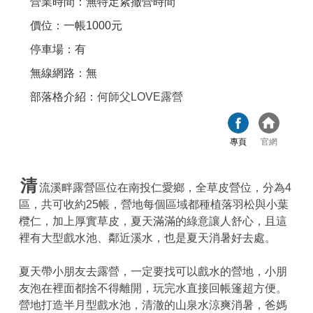
營業時間：無特定紥撤營時間
價位：一帳1000元
停車場：有
無線網路：無
部落格介紹：
何師父LOVE露營
專頁
官網
清
流溪畔露營區位在南投仁愛鄉，全草皮營位，分為4
區，共可收約25帳，營地每個區域都種植落羽松與小葉
欖仁，加上厚實草皮，夏天滿滿的綠意讓人舒心，且這
裡有大型戲水池、鄰近溪水，也是夏天消暑好去處。
夏天帶小朋友去露營，一定要找可以戲水的營地，小朋
友泡在裡面都捨不得離開，玩完水直接回帳篷超方便。
營地打造半月型戲水池，清澈的山泉水涼爽消暑，爸媽