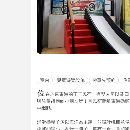
室內
兒童遊樂設施
需事先預約
住
位
在屏東東港的王子民宿，有雙人房以及四
與兒童超跑給小朋友玩！且民宿距離東港碼頭
中繼點。
溜滑梯親子房以海洋為主題，並設計帆船意像
梯就能讓小朋友玩一陣子，還有一台兒童超跑