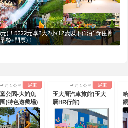
元)！5222元享2大2小(12歲以下)1泊1食住菁
早餐+門票)！
屏東
屏東
約 1 公里
約 1 公里
童公園-大鮪魚
玉大曆汽車旅館(玉大
哈
園(特色遊戲場)
曆HR行館)