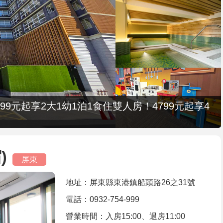
9元起享2大1幼1泊1食住雙人房！4799元起享4
)
屏東
地址：屏東縣東港鎮船頭路26之31號
電話：0932-754-999
營業時間：入房15:00、退房11:00