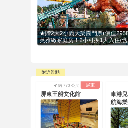
★贈2大2小義大樂園門票(價值2958
英雅緻家庭房！2小可換1大入住(含
附近景點
屏東
約 770 公尺
屏東王船文化館
東港兒
航海樂