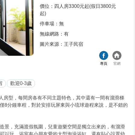
價位：四人房3300元起(假日3800元
起)
停車場：無
無線網路：有
圖片來源：王子民宿
專頁
官網
宿
歡迎0-3歲
人房型，每間房各有不同主題特色，其中還有一間有溜滑梯
僅8分鐘車程，對於安排玩屏東與小琉球遊程來說，是不錯的
造景，充滿渡假氛圍，兒童遊樂空間是獨立出來的，有溜滑
可以玩，浴室有小朋友愛的大型泡澡浴缸，還有貼心設置幼