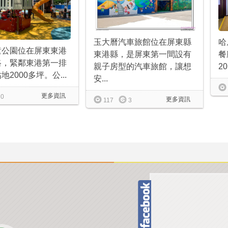
玉大曆汽車旅館位在屏東縣
哈
童公園位在屏東東港
東港縣，是屏東第一間設有
餐
路，緊鄰東港第一排
親子房型的汽車旅館，讓想
20
2000多坪。公...
安...
更多資訊
0
更多資訊
117
3