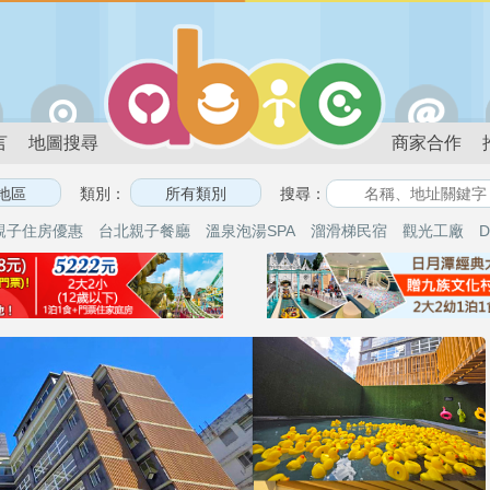
言
地圖搜尋
商家合作
類別：
搜尋：
親子住房優惠
台北親子餐廳
溫泉泡湯SPA
溜滑梯民宿
觀光工廠
D