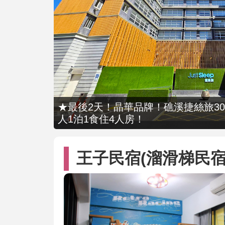
★最後2天！晶華品牌！礁溪捷絲旅309
人1泊1食住4人房！
王子民宿(溜滑梯民宿