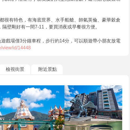
都很有特色，有海底世界、水手船艙、帥氣英倫、豪華穀倉
隔壁剛好有一間7-11，要買消夜或早餐很方便。
色遊戲場僅3分鐘車程，步行約14分，可以順遊帶小朋友放電
e/view/id/14448
檢視街景
附近景點