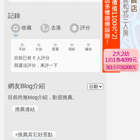
記錄
收藏
去過
評分
不好
欠佳
普通
很好
極佳
目前已有 0 人評分
我還沒評分，來評一下
網友Blog介紹
目前尚無blog介紹，歡迎推薦。
+推薦其它好景點