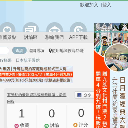
歡迎加入
|
登入
推薦景點
討論區
聯絡我們
APP下載
進階選項
使用地圖搜尋功能
IY摘果
日本親子景點
有景點的最新資訊或標籤建議，歡迎
回報
0
1
0
評分
收藏
討論