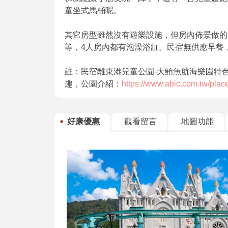
童坐式馬桶呢。
其它房型雖然沒有遊樂設施，但房內佈景做的
等，4人房內都有泡澡浴缸。民宿無供應早餐，
註：民宿離東港兒童公園-大鮪魚航海樂園特
趣，公園介紹：
https://www.abic.com.tw/plac
好康優惠
觀看留言
地圖功能