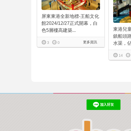
屏東東港全新地標-王船文化
館2024/12/27正式開幕，白
東港兒
色5層樓高建築...
鎮船頭
更多資訊
水渠，佔地
3
0
14