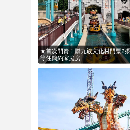
★首次開賣！贈九族文化村門票2張(總價
等住簡約家庭房