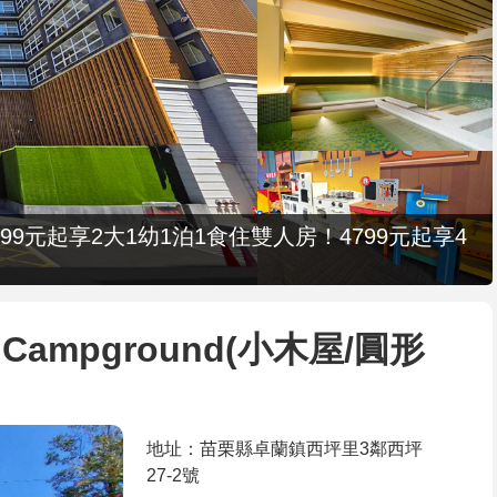
9元起享2大1幼1泊1食住雙人房！4799元起享4
Campground(小木屋/圓形
地址：苗栗縣卓蘭鎮西坪里3鄰西坪
27-2號