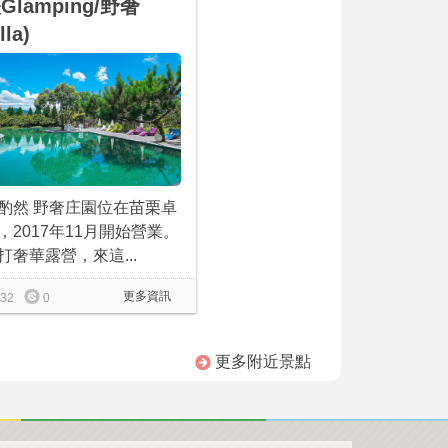
Glamping/野奢
lla)
酌然 野奢庄園位在苗栗卓
，2017年11月開始營業。
打奢華露營，來這...
更多資訊
32
0
更多附近景點