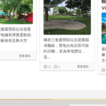
帳
Vi
歡樂露營區位在苗栗
營地擁有厚實柔軟的
橘舍三食露營區位在苗栗縣
每帳保有足夠大空
卓蘭鎮，營地分為五區可收
寨
約32帳，皆為草地營位，
蘭
更多資訊
1
這...
主
更多資訊
33
0