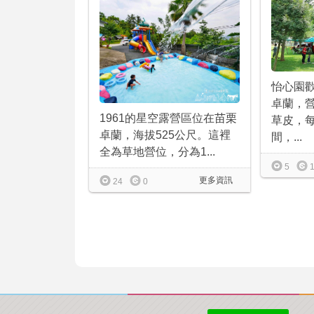
怡心園
卓蘭，
1961的星空露營區位在苗栗
草皮，
卓蘭，海拔525公尺。這裡
間，...
全為草地營位，分為1...
5
更多資訊
24
0