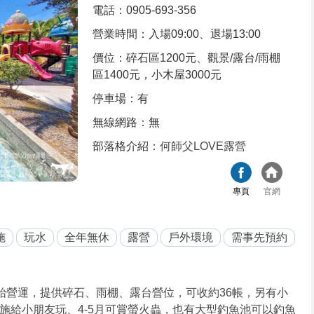
電話：0905-693-356
營業時間：入場09:00、退場13:00
價位：碎石區1200元、觀景/露台/雨棚
區1400元，小木屋3000元
停車場：有
無線網路：無
部落格介紹：
何師父LOVE露營
專頁
官網
施
玩水
全年無休
露營
戶外環境
需事先預約
開始營運，提供碎石、雨棚、露台營位，可收約36帳，另有小
施給小朋友玩、4-5月可賞螢火蟲，也有大型釣魚池可以釣魚