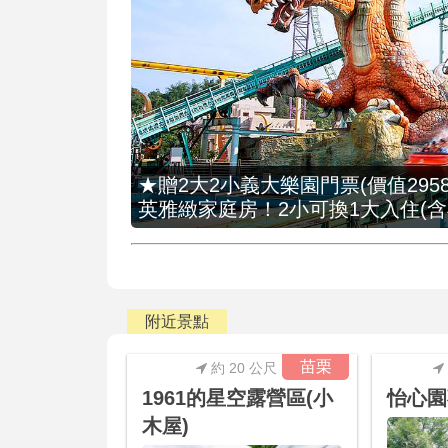
★贈2大2小義大樂園門票(價值2958
英雅緻家庭房！2小可換1大入住(含
附近景點
苗栗
約 20 公尺
1961的星空露營區(小
怡心園
木屋)