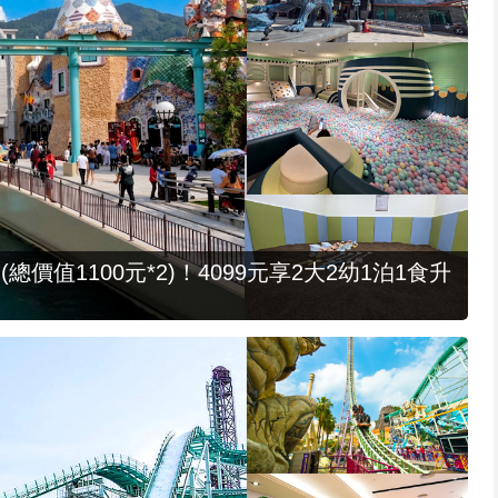
值1100元*2)！4099元享2大2幼1泊1食升