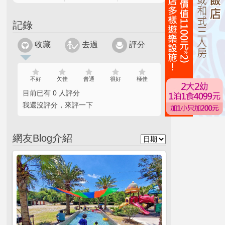
記錄
收藏
去過
評分
不好
欠佳
普通
很好
極佳
目前已有 0 人評分
我還沒評分，來評一下
網友Blog介紹