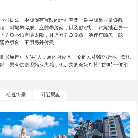
下可遮蔭，中間保有寬敞的活動空間，最中間是兒童遊戲
牆、斜坡攀爬網、立體攀爬架，以及戲沙坑；釣魚池在另一
下釣魚不怕直曬太陽，且這裡釣魚免費，池裡有鱸魚、鯰
營位煮食，不用另外付費。
圓形屋都可入住4人，屋內附寢具、冷氣以及獨立衛浴。營地
備，另有供應現烤炭火雞，想加菜的爸媽可於預約時一併預
檢視街景
附近景點