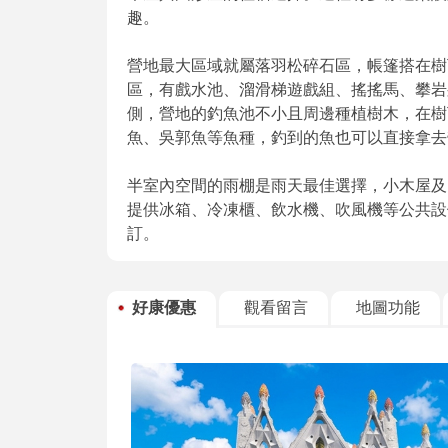
趣。
營地最大區域就屬落羽松碎石區，帳篷搭在樹
區，有戲水池、溜滑梯遊戲組、搖搖馬、攀岩
側，營地的釣魚池不小且周邊種植樹木，在樹
魚、吳郭魚等魚種，釣到的魚也可以直接拿去
半室內空間的雨棚是雨天最佳選擇，小木屋及
提供冰箱、冷凍櫃、飲水機、吹風機等公共設
訂。
好康優惠
觀看留言
地圖功能