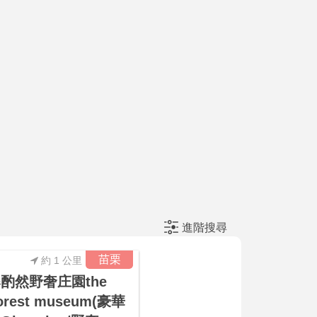
進階搜尋
苗栗
約 1 公里
酌然野奢庄園the
orest museum(豪華