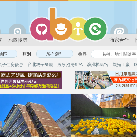
言
地圖搜尋
商家合作
類別：
搜尋：
親子住房優惠
台北親子餐廳
溫泉泡湯SPA
溜滑梯民宿
觀光工廠
D