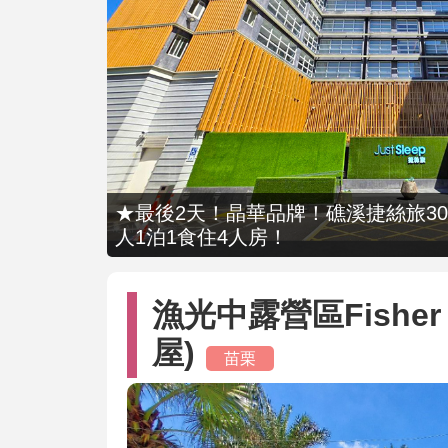
★最後2天！晶華品牌！礁溪捷絲旅309
人1泊1食住4人房！
漁光中露營區Fisher 
屋)
苗栗