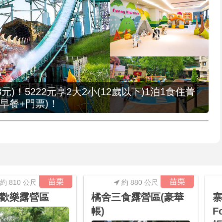
元)！5222元享2大2小(12歲以下)1泊1食住菁
早餐+門票)！
苗栗
苗栗
約 810 公尺
約 880 公尺
歡樂露營區
橘舍三食露營區(豪華
寨
帳)
F