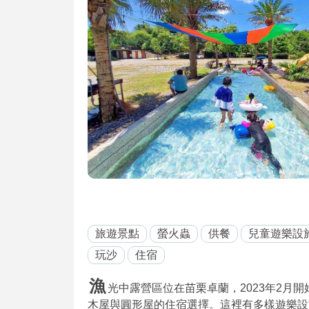
旅遊景點
螢火蟲
供餐
兒童遊樂設
玩沙
住宿
漁
光中露營區位在苗栗卓蘭，2023年2月
木屋與圓形屋的住宿選擇。這裡有多樣遊樂設