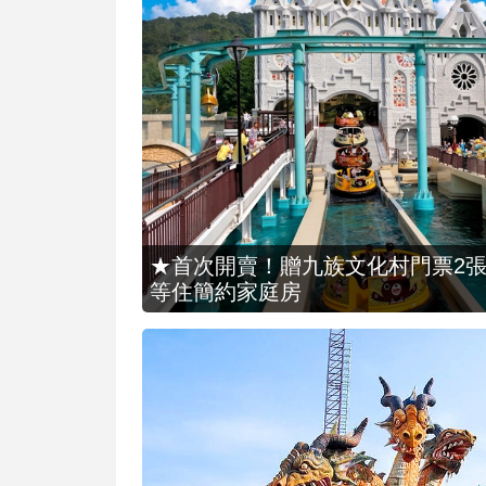
★首次開賣！贈九族文化村門票2張(總價
等住簡約家庭房