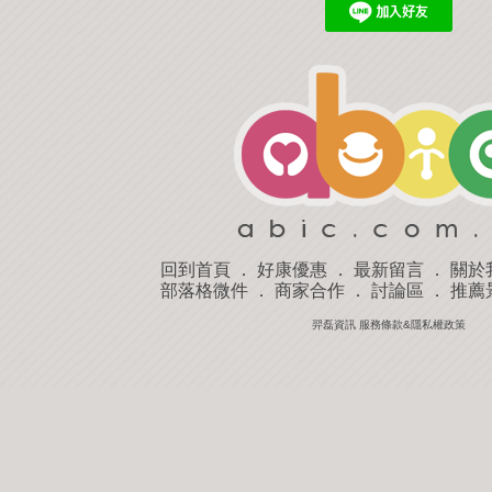
回到首頁
．
好康優惠
．
最新留言
．
關於
部落格微件
．
商家合作
．
討論區
．
推薦
羿磊資訊 服務條款&隱私權政策