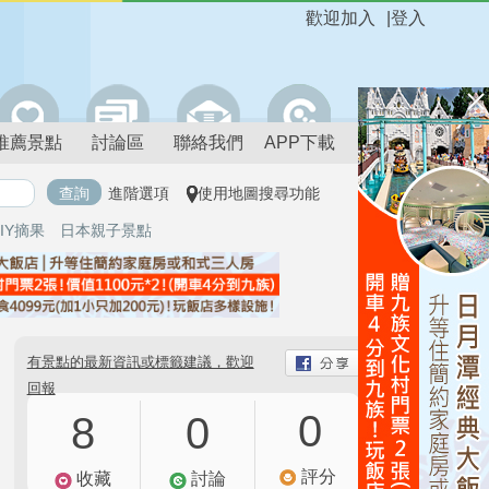
歡迎加入
|
登入
推薦景點
討論區
聯絡我們
APP下載
進階選項
使用地圖搜尋功能
IY摘果
日本親子景點
有景點的最新資訊或標籤建議，歡迎
回報
0
8
0
評分
收藏
討論