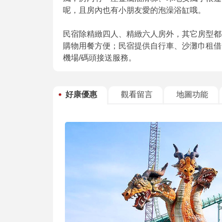
呢，且房內也有小朋友愛的泡澡浴缸哦。
民宿除精緻四人、精緻六人房外，其它房型都
購物用餐方便；民宿提供自行車、沙灘巾租借
機場/碼頭接送服務。
好康優惠
觀看留言
地圖功能