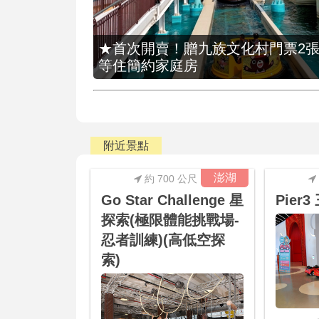
★首次開賣！贈九族文化村門票2張(總價
等住簡約家庭房
附近景點
澎湖
約 700 公尺
Go Star Challenge 星
Pier
探索(極限體能挑戰場-
忍者訓練)(高低空探
索)