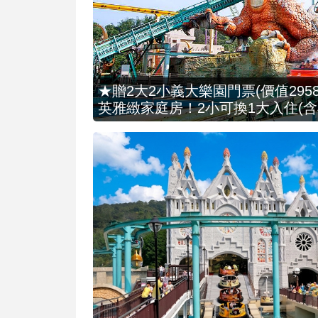
★贈2大2小義大樂園門票(價值2958
英雅緻家庭房！2小可換1大入住(含