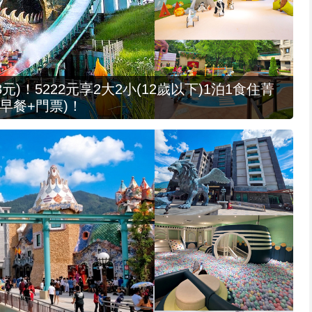
元)！5222元享2大2小(12歲以下)1泊1食住菁
早餐+門票)！