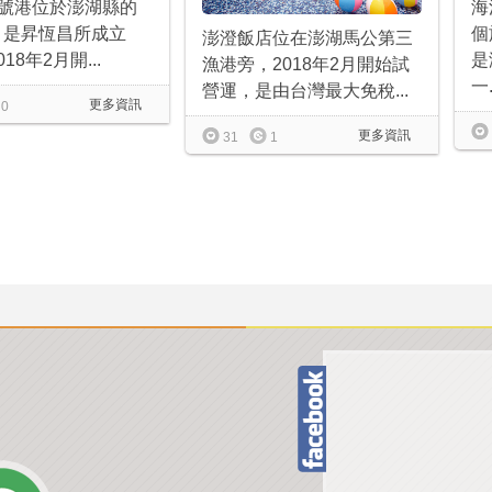
3 三號港位於澎湖縣的
海
，是昇恆昌所成立
個
澎澄飯店位在澎湖馬公第三
18年2月開...
是
漁港旁，2018年2月開始試
一.
營運，是由台灣最大免稅...
更多資訊
0
更多資訊
31
1