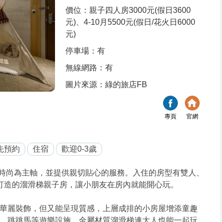
價位：親子四人房3000元(假日3600
元)、4-10月5500元(假日/花火日6000
元)
停車場：有
無線網路：有
圖片來源：綠的旅店FB
專頁
官網
先預約
住宿
歡迎0-3歲
時尚為主軸，並提供親切貼心的服務。入住的房型有雙人、
打造的溜滑梯親子房，讓小朋友在房內就能開心玩。
華麗裝飾，但又能呈現質感，上層成排的小房屋增添童趣
、跳跳馬等遊樂設施，金屬材質溜滑梯連大人也能一起玩