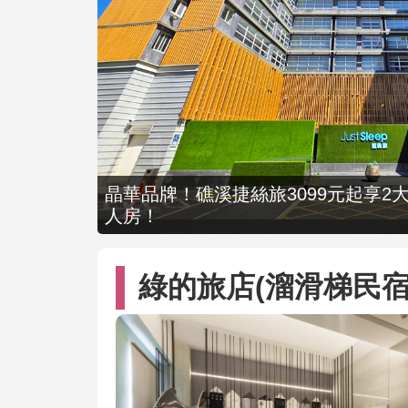
晶華品牌！礁溪捷絲旅3099元起享2大
人房！
綠的旅店(溜滑梯民宿