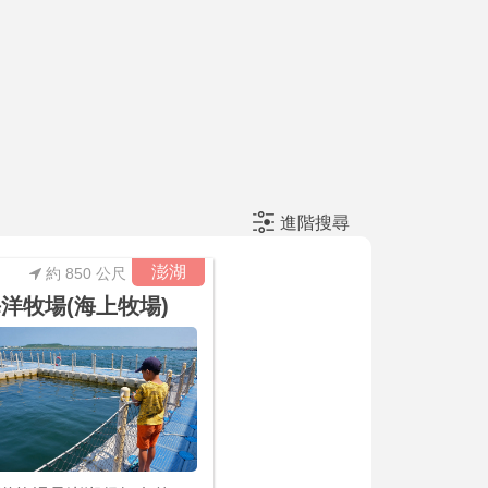
進階搜尋
澎湖
約 850 公尺
洋牧場(海上牧場)