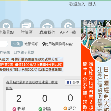
歡迎加入
|
登入
推薦景點
討論區
聯絡我們
APP下載
進階選項
使用地圖搜尋功能
IY摘果
日本親子景點
有景點的最新資訊或標籤建議，歡迎
回報
0
2
0
評分
收藏
討論