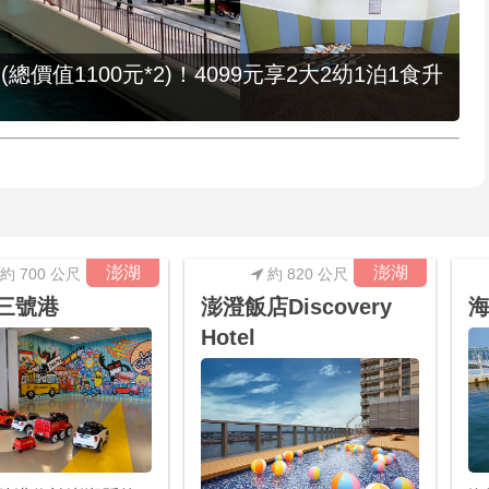
值1100元*2)！4099元享2大2幼1泊1食升
澎湖
澎湖
約 700 公尺
約 820 公尺
3 三號港
澎澄飯店Discovery
海
Hotel