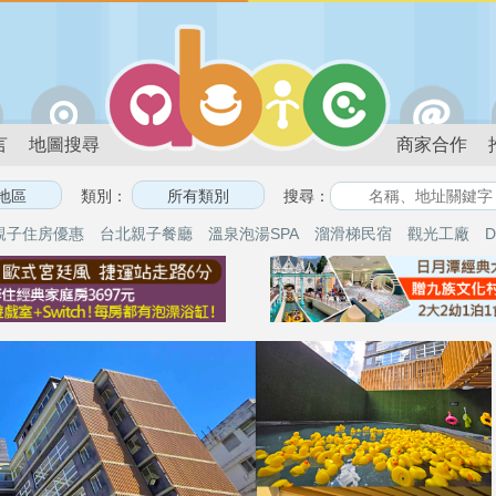
言
地圖搜尋
商家合作
類別：
搜尋：
親子住房優惠
台北親子餐廳
溫泉泡湯SPA
溜滑梯民宿
觀光工廠
D