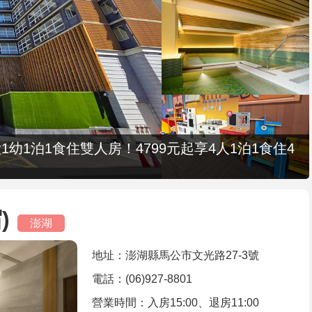
1幼1泊1食住雙人房！4799元起享4人1泊1食住4
)
澎湖
地址：澎湖縣馬公市文光路27-3號
電話：(06)927-8801
營業時間：入房15:00、退房11:00