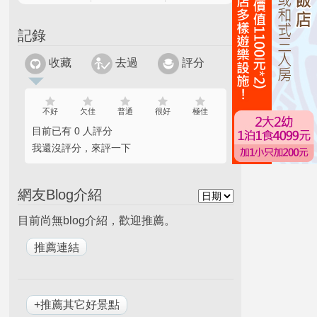
記錄
收藏
去過
評分
不好
欠佳
普通
很好
極佳
目前已有 0 人評分
我還沒評分，來評一下
網友Blog介紹
目前尚無blog介紹，歡迎推薦。
+推薦其它好景點