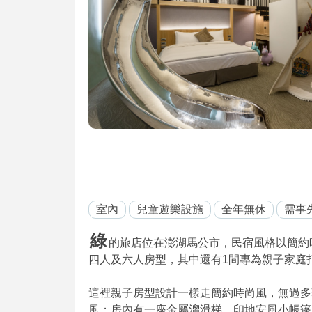
室內
兒童遊樂設施
全年無休
需事
綠
的旅店位在澎湖馬公市，民宿風格以簡約
四人及六人房型，其中還有1間專為親子家庭
這裡親子房型設計一樣走簡約時尚風，無過多
風；房內有一座金屬溜滑梯、印地安風小帳篷