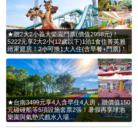
★贈2大2小義大樂園門票(價值2958元)！
5222元享2大2小(12歲以下)1泊1食住菁英雅
緻家庭房！2小可換1大入住(含早餐+門票)！
★台南3499元享4人含早住4人房，贈價值150
元碰碰船等5項設施套票2張！暑假再享球池
樂園與氣墊式戲水入場...