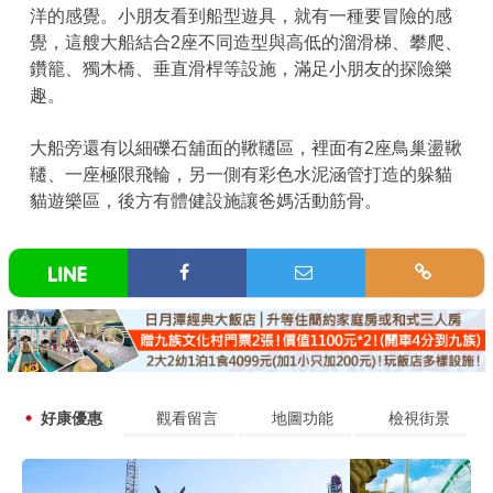
洋的感覺。小朋友看到船型遊具，就有一種要冒險的感
覺，這艘大船結合2座不同造型與高低的溜滑梯、攀爬、
鑽籠、獨木橋、垂直滑桿等設施，滿足小朋友的探險樂
趣。
大船旁還有以細礫石舖面的鞦韆區，裡面有2座鳥巢盪鞦
韆、一座極限飛輪，另一側有彩色水泥涵管打造的躲貓
貓遊樂區，後方有體健設施讓爸媽活動筋骨。
好康優惠
觀看留言
地圖功能
檢視街景