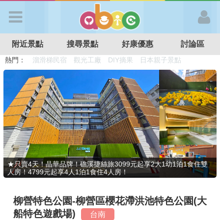
歡迎加入
附近景點
搜尋景點
好康優惠
討論區
APP登入
熱門：
溜滑梯民宿
觀光工廠
DIY摘果
日本親子景點
特色遊戲場
親子住房優惠
台北親子餐廳
溫泉泡湯SPA
首 頁
搜尋景點
好康優惠
★只賣4天！晶華品牌！礁溪捷絲旅3099元起享2大1幼1泊1食住雙
人房！4799元起享4人1泊1食住4人房！
最新消息
柳營特色公園-柳營區櫻花滯洪池特色公園(大
最新留言
船特色遊戲場)
台南