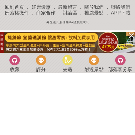
回到首頁
．
好康優惠
．
最新留言
．
關於我們
．
聯絡我們
部落格微件
．
商家合作
．
討論區
．
推薦景點
．
APP下載
羿磊資訊 服務條款&隱私權政策
收藏
評分
去過
附近景點
部落客分享