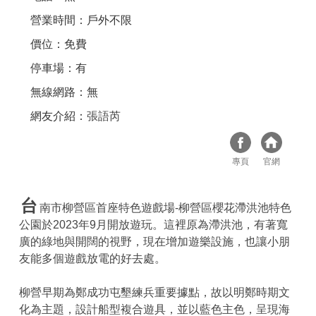
營業時間：戶外不限
價位：免費
停車場：有
無線網路：無
網友介紹：
張語芮
專頁
官網
台
南市柳營區首座特色遊戲場-柳營區櫻花滯洪池特色
公園於2023年9月開放遊玩。這裡原為滯洪池，有著寬
廣的綠地與開闊的視野，現在增加遊樂設施，也讓小朋
友能多個遊戲放電的好去處。
柳營早期為鄭成功屯墾練兵重要據點，故以明鄭時期文
化為主題，設計船型複合遊具，並以藍色主色，呈現海