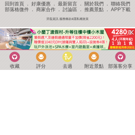
回到首頁
．
好康優惠
．
最新留言
．
關於我們
．
聯絡我們
部落格微件
．
商家合作
．
討論區
．
推薦景點
．
APP下載
羿磊資訊 服務條款&隱私權政策
收藏
評分
去過
附近景點
部落客分享