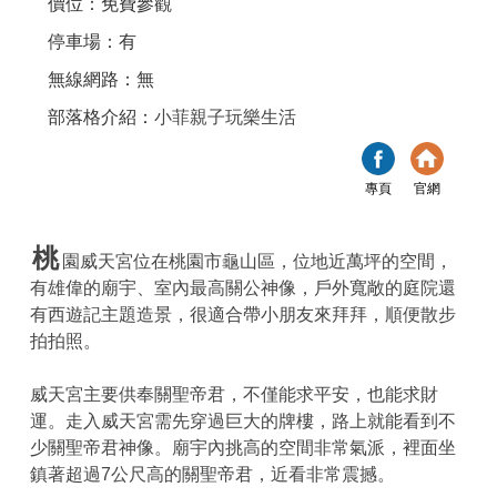
價位：免費參觀
停車場：有
無線網路：無
部落格介紹：
小菲親子玩樂生活
專頁
官網
桃
園威天宮位在桃園市龜山區，位地近萬坪的空間，
有雄偉的廟宇、室內最高關公神像，戶外寬敞的庭院還
有西遊記主題造景，很適合帶小朋友來拜拜，順便散步
拍拍照。
威天宮主要供奉關聖帝君，不僅能求平安，也能求財
運。走入威天宮需先穿過巨大的牌樓，路上就能看到不
少關聖帝君神像。廟宇內挑高的空間非常氣派，裡面坐
鎮著超過7公尺高的關聖帝君，近看非常震撼。