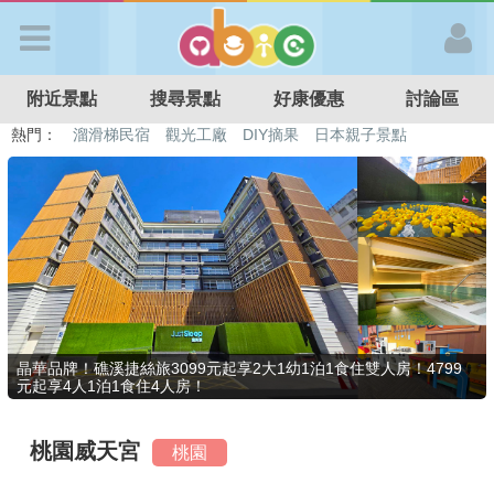
歡迎加入
附近景點
搜尋景點
好康優惠
討論區
APP登入
熱門：
溜滑梯民宿
觀光工廠
DIY摘果
日本親子景點
特色遊戲場
親子住房優惠
台北親子餐廳
溫泉泡湯SPA
首 頁
搜尋景點
好康優惠
晶華品牌！礁溪捷絲旅3099元起享2大1幼1泊1食住雙人房！4799
元起享4人1泊1食住4人房！
最新消息
桃園威天宮
桃園
最新留言