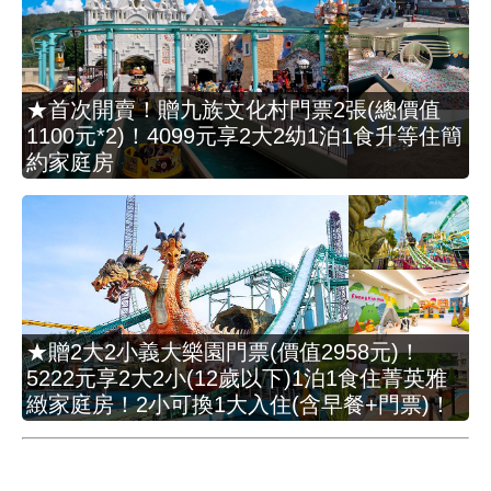
★首次開賣！贈九族文化村門票2張(總價值
1100元*2)！4099元享2大2幼1泊1食升等住簡
約家庭房
★贈2大2小義大樂園門票(價值2958元)！
5222元享2大2小(12歲以下)1泊1食住菁英雅
緻家庭房！2小可換1大入住(含早餐+門票)！