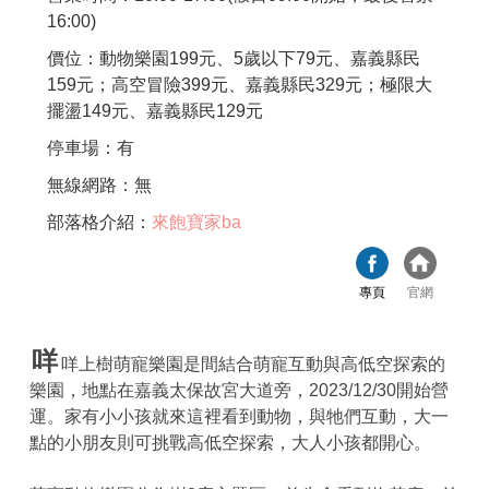
16:00)
價位：動物樂園199元、5歲以下79元、嘉義縣民
159元；高空冒險399元、嘉義縣民329元；極限大
擺盪149元、嘉義縣民129元
停車場：有
無線網路：無
部落格介紹：
來飽寶家ba
專頁
官網
咩
咩上樹萌寵樂園是間結合萌寵互動與高低空探索的
樂園，地點在嘉義太保故宮大道旁，2023/12/30開始營
運。家有小小孩就來這裡看到動物，與牠們互動，大一
點的小朋友則可挑戰高低空探索，大人小孩都開心。