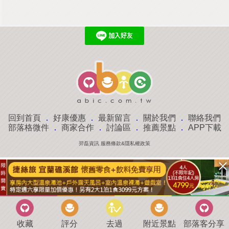
回到首頁
．
好康優惠
．
最新留言
．
關於我們
．
聯絡我們
部落格微件
．
商家合作
．
討論區
．
推薦景點
．
APP下載
羿磊資訊 服務條款&隱私權政策
收藏
評分
去過
附近景點
部落客分享