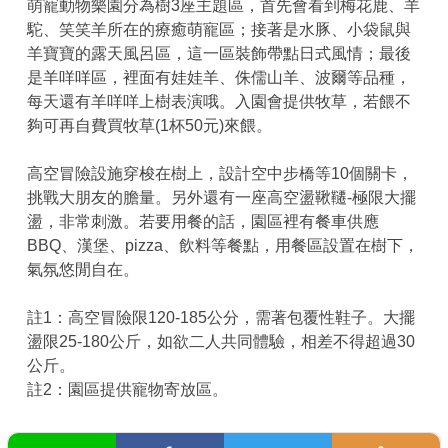
萌寵動物樂園分為樹3座主題區，首先會看到梅花鹿、羊
駝、笑笑羊所在的療癒萌寵區；接著是水豚、小袋鼠與
羊寶寶的露天風呂區，這一區裝飾帶點日式風情；最後
是羊咩咩區，裡面有娃娃羊、侏儒山羊、波爾等品種，
每天還有羊咩咩上樹表演哦。入園會提供牧草，若餵不
夠可再自費買牧草(1杯50元)來餵。
高空冒險設施穿梭在樹上，設計空中步橋等10個關卡，
挑戰大朋友的膽量。另外還有一座高空盪鞦韆-極限大擺
盪，非常刺激。若要用餐的話，園區裡有餐車供應
BBQ、漢堡、pizza、飲料等餐點，用餐區設置在樹下，
氣氛悠閒自在。
註1：高空冒險限120-185公分，需著包覆性鞋子。大擺
盪限25-180公斤，如欲二人共同體驗，相差不得超過30
公斤。
註2：園區提供寵物寄放區。