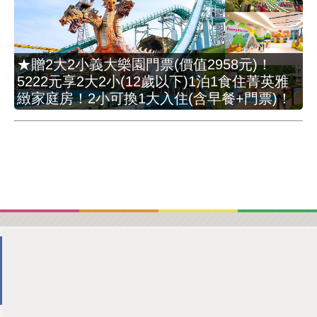
★贈2大2小義大樂園門票(價值2958元)！
5222元享2大2小(12歲以下)1泊1食住菁英雅
緻家庭房！2小可換1大入住(含早餐+門票)！