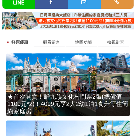
好康優惠
觀看留言
地圖功能
檢視街景
★首次開賣！贈九族文化村門票2張(總價值
1100元*2)！4099元享2大2幼1泊1食升等住簡
約家庭房