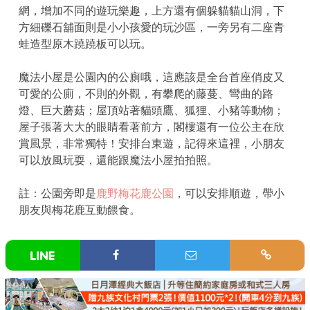
網，增加不同的遊玩樂趣，上方還有個躲貓貓山洞，下
方細礫石舖面則是小小孩愛的玩沙區，一旁另有二座青
蛙造型原木蹺蹺板可以玩。
魔法小屋是公園內的公廁哦，這應該是全台首座俏皮又
可愛的公廁，不則的外觀，有攀爬的藤蔓、彎曲的路
燈、巨大蘑菇；屋頂站著貓頭鷹、狐狸、小豬等動物；
屋子張著大大的眼睛看著前方，閣樓還有一位公主在欣
賞風景，非常獨特！安排台東遊，記得來這裡，小朋友
可以放風玩耍，還能跟魔法小屋拍拍照。
註：公園旁即是
鹿野梅花鹿公園
，可以安排順遊，帶小
朋友與梅花鹿互動餵食。