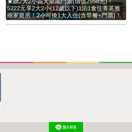
★贈2大2小義大樂園門票(價值2958元)！
5222元享2大2小(12歲以下)1泊1食住菁英雅
緻家庭房！2小可換1大入住(含早餐+門票)！