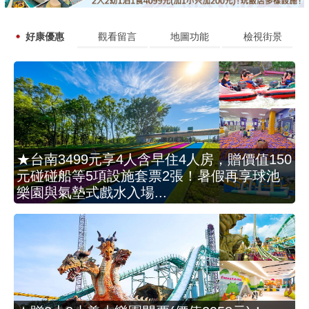
好康優惠
觀看留言
地圖功能
檢視街景
★台南3499元享4人含早住4人房，贈價值150
元碰碰船等5項設施套票2張！暑假再享球池
樂園與氣墊式戲水入場...