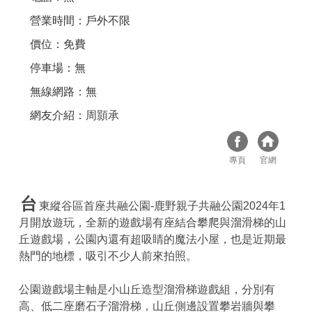
營業時間：戶外不限
價位：免費
停車場：無
無線網路：無
網友介紹：
周顥承
專頁
官網
台
東縱谷區首座共融公園-鹿野親子共融公園2024年1
月開放遊玩，全新的遊戲場有座結合攀爬與溜滑梯的山
丘遊戲場，公園內還有超吸睛的魔法小屋，也是近期最
熱門的地標，吸引不少人前來拍照。
公園遊戲場主軸是小山丘造型溜滑梯遊戲組，分別有
高、低二座磨石子溜滑梯，山丘側邊設置攀岩牆與攀