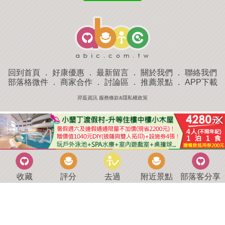
回到首頁
．
好康優惠
．
最新留言
．
關於我們
．
聯絡我們
部落格微件
．
商家合作
．
討論區
．
推薦景點
．
APP下載
羿磊資訊 服務條款&隱私權政策
收藏
評分
去過
附近景點
部落客分享