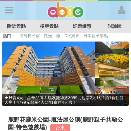
歡迎加入
附近景點
搜尋景點
好康優惠
討論區
APP登入
熱門：
溜滑梯民宿
觀光工廠
DIY摘果
日本親子景點
特色遊戲場
親子住房優惠
台北親子餐廳
溫泉泡湯SPA
首 頁
搜尋景點
好康優惠
★只賣4天！晶華品牌！礁溪捷絲旅3099元起享2大1幼1泊1食住雙
人房！4799元起享4人1泊1食住4人房！
最新消息
鹿野花鹿米公園-魔法屋公廁(鹿野親子共融公
最新留言
園-特色遊戲場)
台東