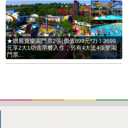
★贈麗寶樂園門票2張(價值899元*2)！3699
元享2大1幼含早餐入住，另有4大送4張樂園
門票...