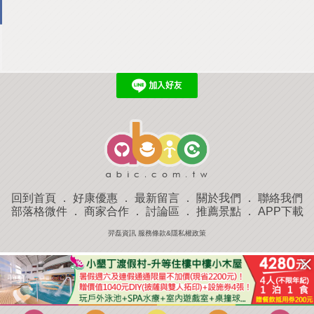
回到首頁
．
好康優惠
．
最新留言
．
關於我們
．
聯絡我們
部落格微件
．
商家合作
．
討論區
．
推薦景點
．
APP下載
羿磊資訊 服務條款&隱私權政策