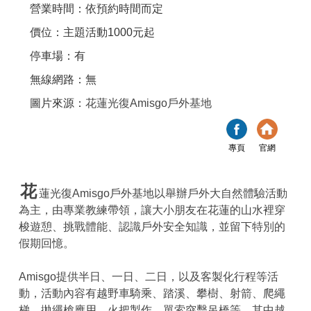
營業時間：依預約時間而定
價位：主題活動1000元起
停車場：有
無線網路：無
圖片來源：
花蓮光復Amisgo戶外基地
專頁
官網
花
蓮光復Amisgo戶外基地以舉辦戶外大自然體驗活動
為主，由專業教練帶領，讓大小朋友在花蓮的山水裡穿
梭遊憩、挑戰體能、認識戶外安全知識，並留下特別的
假期回憶。
Amisgo提供半日、一日、二日，以及客製化行程等活
動，活動內容有越野車騎乘、踏溪、攀樹、射箭、爬繩
梯、拋繩槍應用、火把製作、單索突擊吊橋等，其中越