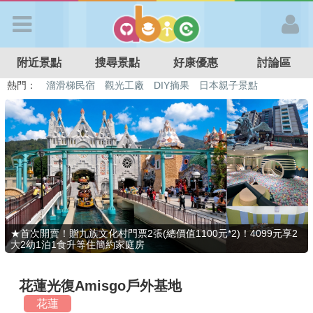
歡迎加入
附近景點
搜尋景點
好康優惠
討論區
APP登入
熱門：
溜滑梯民宿
觀光工廠
DIY摘果
日本親子景點
特色遊戲場
親子住房優惠
台北親子餐廳
溫泉泡湯SPA
首 頁
搜尋景點
好康優惠
★首次開賣！贈九族文化村門票2張(總價值1100元*2)！4099元享2
大2幼1泊1食升等住簡約家庭房
最新消息
花蓮光復Amisgo戶外基地
最新留言
花蓮