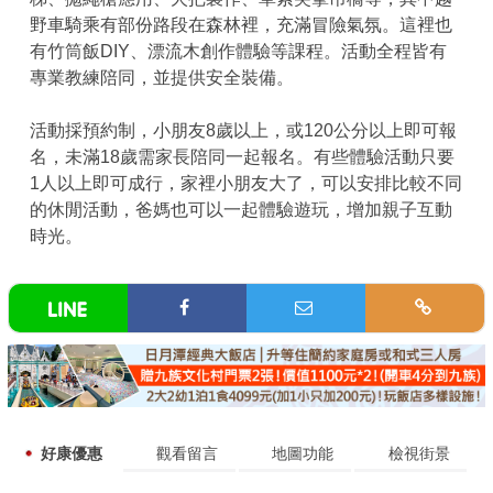
野車騎乘有部份路段在森林裡，充滿冒險氣氛。這裡也
有竹筒飯DIY、漂流木創作體驗等課程。活動全程皆有
專業教練陪同，並提供安全裝備。
活動採預約制，小朋友8歲以上，或120公分以上即可報
名，未滿18歲需家長陪同一起報名。有些體驗活動只要
1人以上即可成行，家裡小朋友大了，可以安排比較不同
的休閒活動，爸媽也可以一起體驗遊玩，增加親子互動
時光。
好康優惠
觀看留言
地圖功能
檢視街景