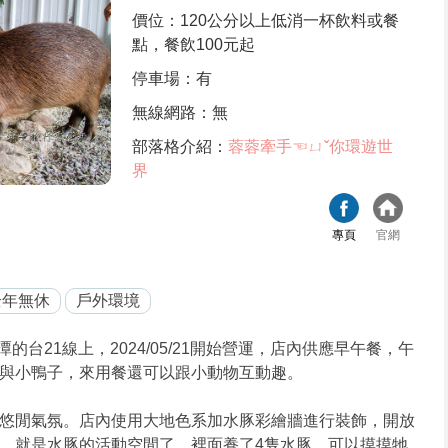
價位：120公分以上低消一杯飲料或餐
點，餐飲100元起
停車場：有
無線網路：無
部落格介紹：
蓉蓉牽手☜ㄩˇ你環遊世
界
專頁
官網
全年無休
戶外環境
台21線上，2024/05/21開始營運，店內供應早午餐，午
與小鴨子，來用餐還可以跟小動物互動趣。
悠閒氣氛。店內使用大地色系加水豚彩繪牆進行裝飾，開放
，就是水豚的活動空間了，裡面養了4隻水豚，可以摸摸牠