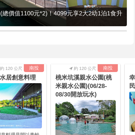
值1100元*2)！4099元享2大2幼1泊1食升
南投
南投
約 120 公尺
約 120 公尺
水居創意料理
桃米坑溪親水公園(桃
幸
米親水公園)(06/28-
民
08/30開放玩水)
創意料理是間以青蛙