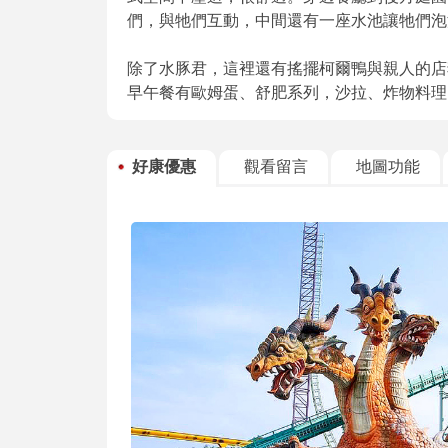
們，與牠們互動，中間還有一座水池讓牠們泡
除了水豚君，這裡還有搖擺柯爾鴨與親人的店
早午餐有歐姆蛋、舒肥系列，沙拉、炸物料理
好康優惠
觀看留言
地圖功能