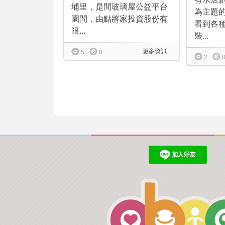
埔里，是間玻璃屋公益平台
為主題
園間，由點將家投資股份有
看到各
限...
裝...
更多資訊
5
0
2