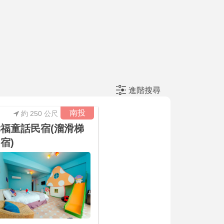
進階搜尋
南投
約 250 公尺
福童話民宿(溜滑梯
宿)