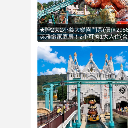
★贈2大2小義大樂園門票(價值2958
英雅緻家庭房！2小可換1大入住(含