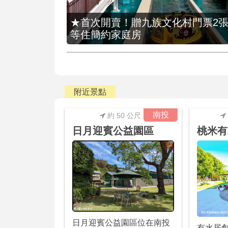
★首次開賣！贈九族文化村門票2張(總價
等住簡約家庭房
附近景點
南投
約 50 公尺
日月迎賓公益園區
桃米有
日月迎賓公益園區位在南投
有水居