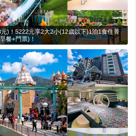
元)！5222元享2大2小(12歲以下)1泊1食住菁
早餐+門票)！