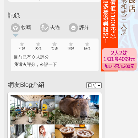
記錄
收藏
去過
評分
不好
欠佳
普通
很好
極佳
目前已有 0 人評分
我還沒評分，來評一下
網友Blog介紹