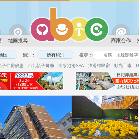
言
地圖搜尋
商家合作
類別：
搜尋：
親子住房優惠
台北親子餐廳
溫泉泡湯SPA
溜滑梯民宿
觀光工廠
D