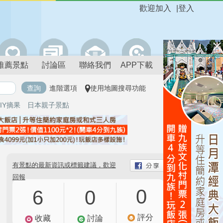
歡迎加入
|
登入
推薦景點
討論區
聯絡我們
APP下載
進階選項
使用地圖搜尋功能
IY摘果
日本親子景點
有景點的最新資訊或標籤建議，歡迎
回報
0
6
0
評分
收藏
討論