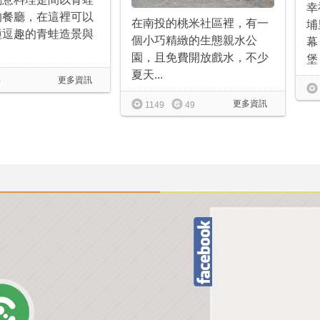
幸
的餐廳，在這裡可以
在南投的桃米社區裡，有一
埔
種逗趣的青蛙造景與
個小巧精緻的生態親水公
幕
園，且免費開放戲水，不少
堡，
夏天...
更多資訊
0
更多資訊
1149
49