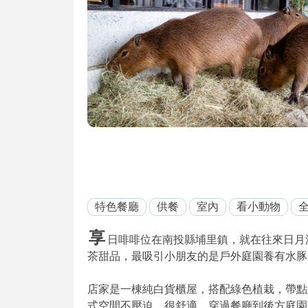
特色餐廳
供餐
室內
看小動物
享
日啡啡位在南投縣埔里鎮，就在往來日月潭的
茶甜品，最吸引小朋友的是戶外庭園養有水豚
店家是一棟純白貨櫃屋，搭配綠色植栽，帶點
式空間不壓迫，很舒適。穿過餐廳到後方庭園