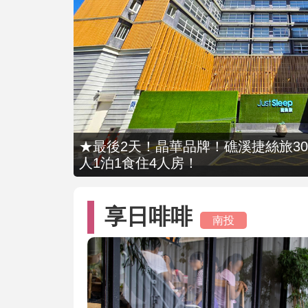
★最後2天！晶華品牌！礁溪捷絲旅309
人1泊1食住4人房！
享日啡啡
南投