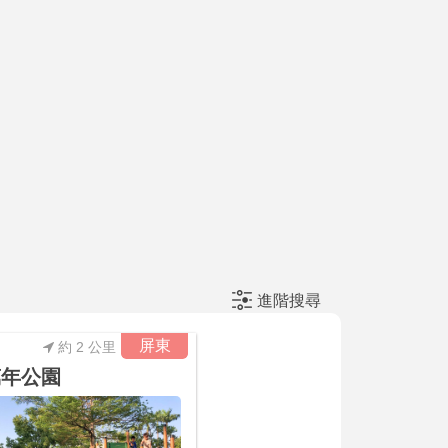
進階搜尋
屏東
約 2 公里
萬年公園