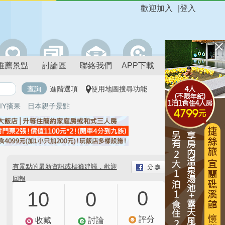
歡迎加入
|
登入
推薦景點
討論區
聯絡我們
APP下載
進階選項
使用地圖搜尋功能
IY摘果
日本親子景點
有景點的最新資訊或標籤建議，歡迎
回報
0
10
0
評分
收藏
討論