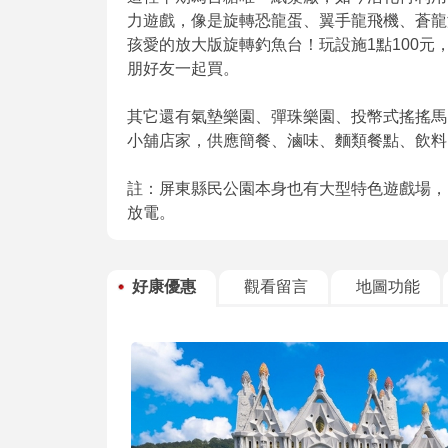
力遊戲，像是旋轉恐龍蛋、翼手龍飛機、蒼龍
孩愛的放大版旋轉釣魚台！玩設施1點100元，一
朋好友一起買。
其它還有氣墊樂園、彈珠樂園、投幣式搖搖馬
小舖店家，供應簡餐、滷味、麵類餐點、飲料
註：屏東縣民公園本身也有大型特色遊戲場，
放電。
好康優惠
觀看留言
地圖功能