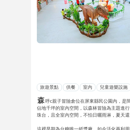
旅遊景點
供餐
室內
兒童遊樂設施
森
呼c親子冒險倉位在屏東縣民公園內，是間結
佔地千坪的室內空間，以森林冒險為主題進行
珠台，且全室內空間，不怕日曬雨淋，夏天還
這裡早期為台糖唯一紙漿廠，如今活化再利用