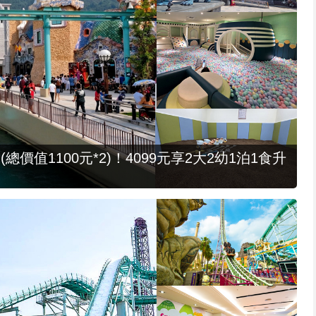
值1100元*2)！4099元享2大2幼1泊1食升