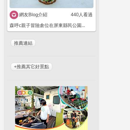
網友Blog介紹
440人看過
森呼c親子冒險倉位在屏東縣民公園...
+推薦其它好景點