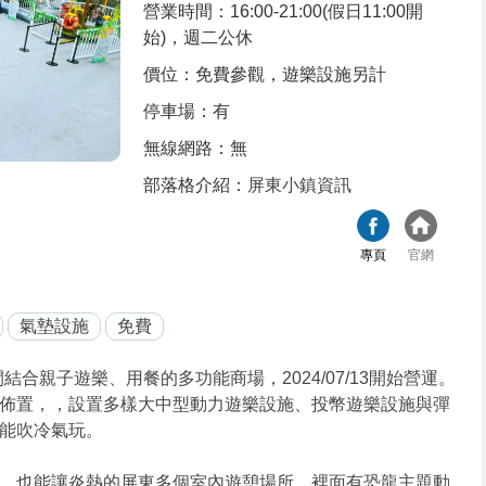
營業時間：16:00-21:00(假日11:00開
始)，週二公休
價位：免費參觀，遊樂設施另計
停車場：有
無線網路：無
部落格介紹：
屏東小鎮資訊
專頁
官網
氣墊設施
免費
合親子遊樂、用餐的多功能商場，2024/07/13開始營運。
佈置，，設置多樣大中型動力遊樂設施、投幣遊樂設施與彈
能吹冷氣玩。
，也能讓炎熱的屏東多個室內遊憩場所。裡面有恐龍主題動