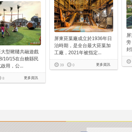
屏
屏東菸葉廠成立於1936年日
旁
治時期，是全台最大菸葉加
封
座大型鞦韆共融遊戲
工廠，2021年被指定...
8/10/15在台糖縣民
更多資訊
39
0
啟用，公...
更多資訊
8