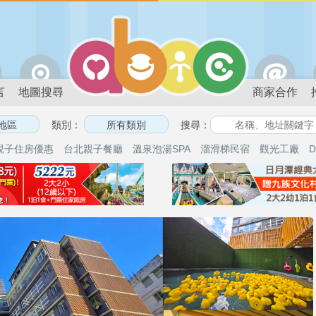
言
地圖搜尋
商家合作
類別：
搜尋：
親子住房優惠
台北親子餐廳
溫泉泡湯SPA
溜滑梯民宿
觀光工廠
D