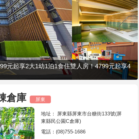
9元起享2大1幼1泊1食住雙人房！4799元起享4
C棟倉庫
屏東
地址： 屏東縣屏東市台糖街133號(屏
東縣民公園C倉庫)
電話：(08)755-1686