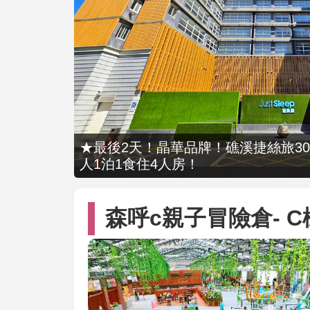
★最後2天！晶華品牌！礁溪捷絲旅309
人1泊1食住4人房！
森呼c親子冒險倉- 