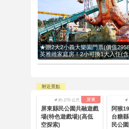
★贈2大2小義大樂園門票(價值2958
英雅緻家庭房！2小可換1大入住(含
附近景點
屏東
約 270 公尺
屏東縣民公園共融遊戲
阿猴1
場(特色遊戲場)(高低
台糖縣
空探索)
民公園