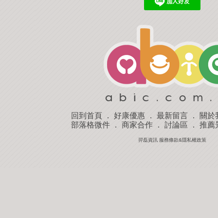
回到首頁
．
好康優惠
．
最新留言
．
關於
部落格微件
．
商家合作
．
討論區
．
推薦
羿磊資訊 服務條款&隱私權政策