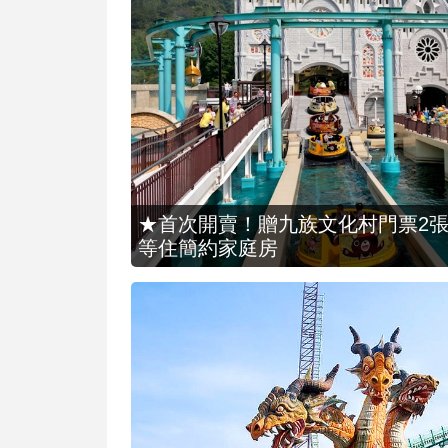
★首次開賣！贈九族文化村門票2張(總價
等住簡約家庭房