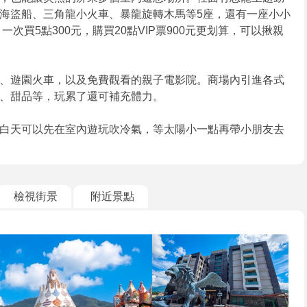
海盜船、三角龍小火車、暴龍旋轉木馬等5座，還有一座小小
次買5點300元，購買20點VIP票900元更划算，可以揪親
、遊園火車，以及免費觀看的親子電影院。商場內引進各式
、甜品等，玩累了還可補充體力。
白天可以先在室內遊玩吹冷氣，等太陽小一點再帶小朋友去
檢視街景
附近景點