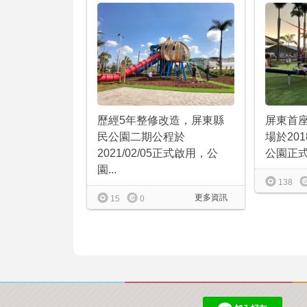
歷經5年整修改造，屏東縣
屏東首
民公園二期公程於
場於201
2021/02/05正式啟用，公
公園正式
園...
138
更多資訊
15
0