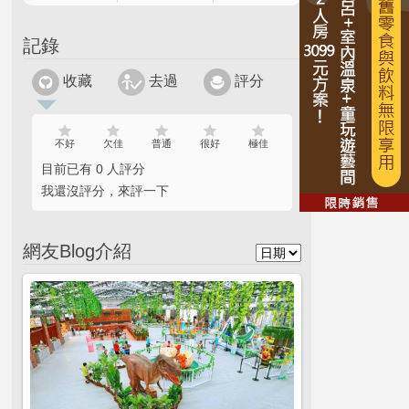
記錄
收藏
去過
評分
不好
欠佳
普通
很好
極佳
目前已有 0 人評分
我還沒評分，來評一下
網友Blog介紹