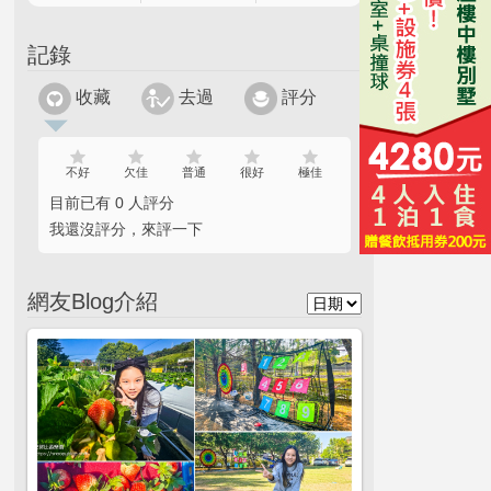
記錄
收藏
去過
評分
不好
欠佳
普通
很好
極佳
目前已有 0 人評分
我還沒評分，來評一下
網友Blog介紹