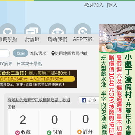
歡迎加入
|
登入
推薦景點
討論區
聯絡我們
APP下載
進階選項
使用地圖搜尋功能
IY摘果
日本親子景點
有景點的最新資訊或標籤建議，歡迎
回報
0
2
0
評分
收藏
討論