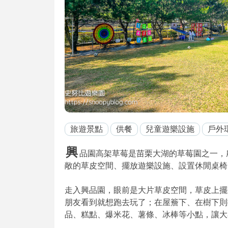
旅遊景點
供餐
兒童遊樂設施
戶外
興
品園高架草莓是苗栗大湖的草莓園之一，
敞的草皮空間、擺放遊樂設施、設置休閒桌椅
走入興品園，眼前是大片草皮空間，草皮上擺
朋友看到就想跑去玩了；在屋簷下、在樹下則
品、糕點、爆米花、薯條、冰棒等小點，讓大