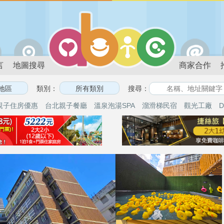
言
地圖搜尋
商家合作
類別：
搜尋：
親子住房優惠
台北親子餐廳
溫泉泡湯SPA
溜滑梯民宿
觀光工廠
D