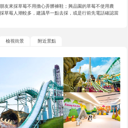
朋友來採草莓不用擔心弄髒褲鞋；興品園的草莓不使用農
採草莓人潮較多，建議早一點去採，或是行前先電話確認當
檢視街景
附近景點