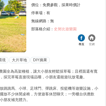
價位：免費參觀，採果時價計
停車場：有
無線網路：無
部落格介紹：
史努比遊樂園
專頁
官網
環境
大片草地
DIY摘果
農園全為高架種植，讓大小朋友輕鬆採草莓；且裡面還有寬
，採完草莓直接現場品嚐，小朋友還能遊玩放電趣。
放跳跳馬、小球、足球門、彈跳床、投籃機等遊樂設施，小
擺放不少休閒桌椅，方便遊客休憩聊天；一旁櫃台供應飲
小朋友補充體力。