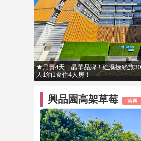
★只賣4天！晶華品牌！礁溪捷絲旅309
人1泊1食住4人房！
興品園高架草莓
苗栗