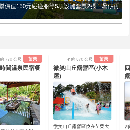
，贈價值150元碰碰船等5項設施套票2張！暑假再
苗栗
苗栗
約 770 公尺
約 870 公尺
時間溫泉民宿餐
微笑山丘露營區(小木
屋)
微笑山丘露營區位在苗栗大
四