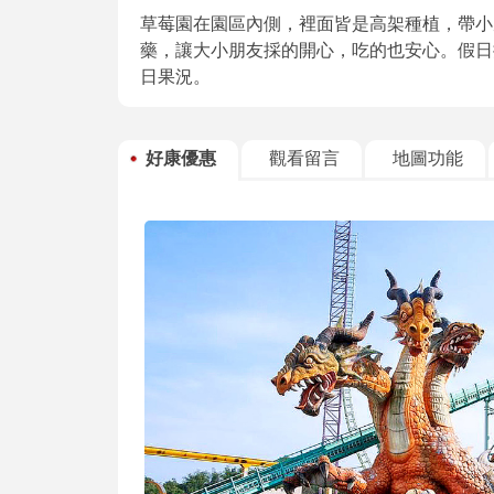
草莓園在園區內側，裡面皆是高架種植，帶小
藥，讓大小朋友採的開心，吃的也安心。假日
日果況。
好康優惠
觀看留言
地圖功能