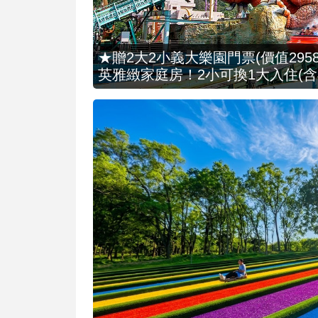
★贈2大2小義大樂園門票(價值2958
英雅緻家庭房！2小可換1大入住(含