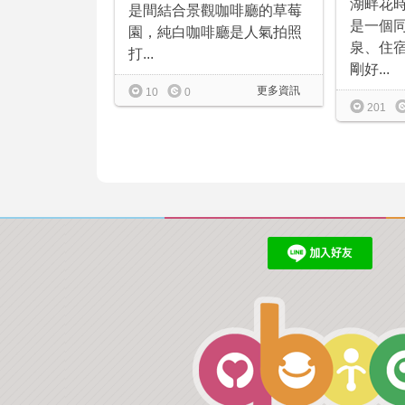
湖畔花
是間結合景觀咖啡廳的草莓
是一個
園，純白咖啡廳是人氣拍照
泉、住
打...
剛好...
更多資訊
10
0
201