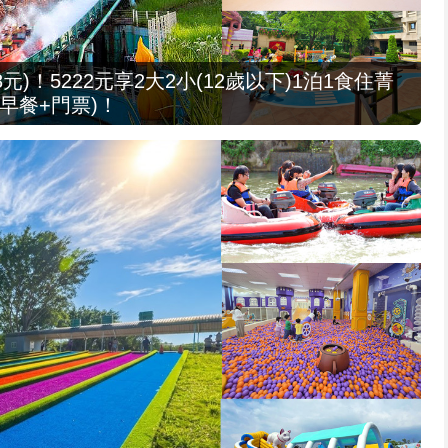
元)！5222元享2大2小(12歲以下)1泊1食住菁
早餐+門票)！