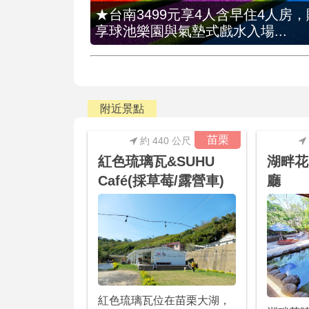
★台南3499元享4人含早住4人房
享球池樂園與氣墊式戲水入場...
附近景點
苗栗
約 440 公尺
紅色琉璃瓦&SUHU
湖畔花
Café(採草莓/露營車)
廳
紅色琉璃瓦位在苗栗大湖，