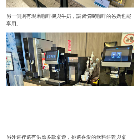
另一側則有現磨咖啡機與牛奶，讓習慣喝咖啡的爸媽也能
享用。
另外這裡還有供應多款桌遊，挑選喜愛的飲料餅乾與桌