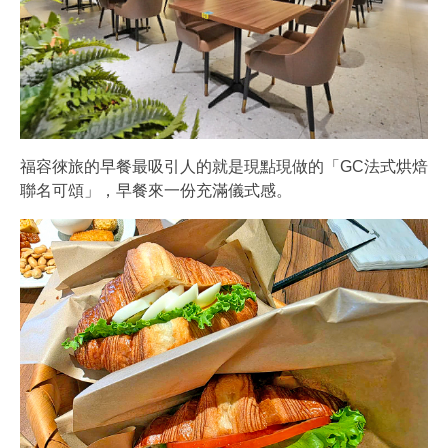
福容徠旅的早餐最吸引人的就是現點現做的「GC法式烘焙
聯名可頌」，早餐來一份充滿儀式感。