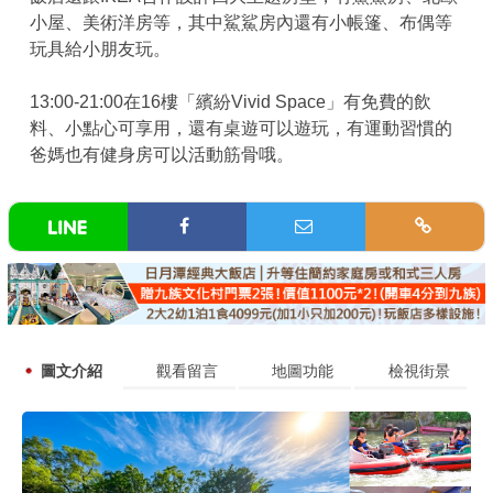
小屋、美術洋房等，其中鯊鯊房內還有小帳篷、布偶等
玩具給小朋友玩。
13:00-21:00在16樓「繽紛Vivid Space」有免費的飲
料、小點心可享用，還有桌遊可以遊玩，有運動習慣的
爸媽也有健身房可以活動筋骨哦。
圖文介紹
觀看留言
地圖功能
檢視街景