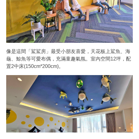
像是這間「鯊鯊房」最受小朋友喜愛，天花板上鯊魚、海
龜、鯨魚等可愛布偶，充滿童趣氣氛。室內空間12坪，配
置2中床(150cm*200cm)。