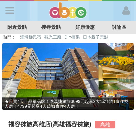
歡迎加入
附近景點
搜尋景點
好康優惠
討論區
APP登入
熱門：
特色遊戲場
親子住房優惠
台北親子餐廳
溫泉泡湯SPA
溜滑梯民宿
觀光工廠
DIY摘果
日本親子景點
首 頁
搜尋景點
好康優惠
★只賣4天！晶華品牌！礁溪捷絲旅3099元起享2大1幼1泊1食住雙
人房！4799元起享4人1泊1食住4人房！
最新消息
福容徠旅高雄店(高雄福容徠旅)
高雄
最新留言