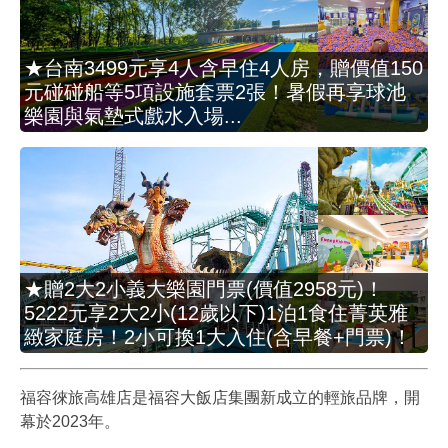
★台南3499元享4人含早住4人房，贈價值150
元碰碰船等5項設施套票2張！暑假再享球池
樂園與氣墊式戲水入場...
★贈2大2小義大樂園門票(價值2958元)！
5222元享2大2小(12歲以下)1泊1食住菁英雅
緻家庭房！2小可換1大入住(含早餐+門票)！
福容徠旅高雄店是福容大飯店集團新成立的輕旅品牌，開
幕於2023年。