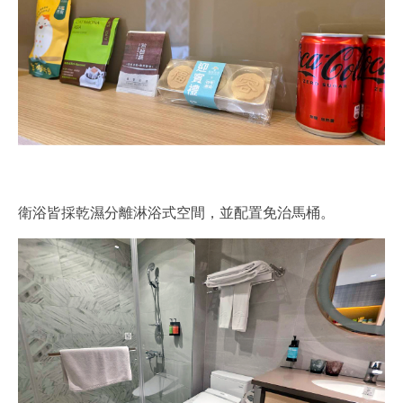
衛浴皆採乾濕分離淋浴式空間，並配置免治馬桶。