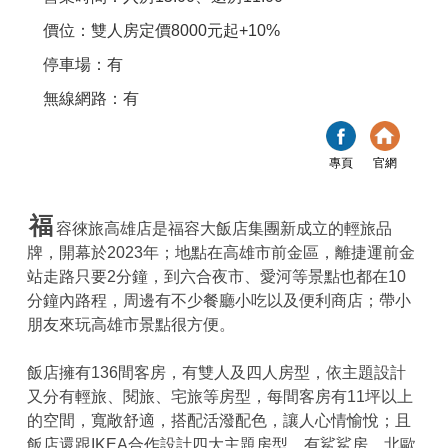
價位：雙人房定價8000元起+10%
停車場：有
無線網路：有
專頁
官網
福
容徠旅高雄店是福容大飯店集團新成立的輕旅品
牌，開幕於2023年；地點在高雄市前金區，離捷運前金
站走路只要2分鐘，到六合夜市、愛河等景點也都在10
分鐘內路程，周邊有不少餐廳小吃以及便利商店；帶小
朋友來玩高雄市景點很方便。
飯店擁有136間客房，有雙人及四人房型，依主題設計
又分有輕旅、閱旅、宅旅等房型，每間客房有11坪以上
的空間，寬敞舒適，搭配活潑配色，讓人心情愉悅；且
飯店還跟IKEA合作設計四大主題房型，有鯊鯊房、北歐