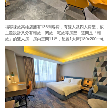
福容徠旅高雄店擁有136間客房，有雙人及四人房型，依
主題設計又分有輕旅、閱旅、宅旅等房型；這間是「輕
旅」的雙人房，房內空間11坪，配置1大床(180x200cm)。