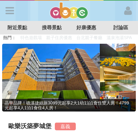
歡迎加入
附近景點
搜尋景點
好康優惠
討論區
APP登入
熱門：
溜滑梯民宿
觀光工廠
DIY摘果
日本親子景點
特色遊戲場
親子住房優惠
台北親子餐廳
溫泉泡湯SPA
首 頁
搜尋景點
好康優惠
晶華品牌！礁溪捷絲旅3099元起享2大1幼1泊1食住雙人房！4799
元起享4人1泊1食住4人房！
最新消息
歐樂沃築夢城堡
嘉義
最新留言