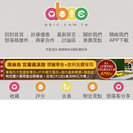
回到首頁
．
好康優惠
．
最新留言
．
關於我們
．
聯絡我們
部落格微件
．
商家合作
．
討論區
．
推薦景點
．
APP下載
羿磊資訊 服務條款&隱私權政策
收藏
評分
去過
附近景點
部落客分享