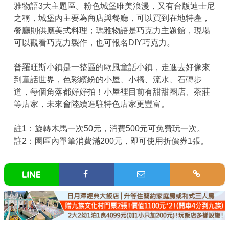
雅物語3大主題區。粉色城堡唯美浪漫，又有台版迪士尼
之稱，城堡內主要為商店與餐廳，可以買到在地特產，
餐廳則供應美式料理；瑪雅物語是巧克力主題館，現場
可以觀看巧克力製作，也可報名DIY巧克力。
普羅旺斯小鎮是一整區的歐風童話小鎮，走進去好像來
到童話世界，色彩繽紛的小屋、小橋、流水、石磚步
道，每個角落都好好拍！小屋裡目前有甜甜圈店、茶莊
等店家，未來會陸續進駐特色店家更豐富。
註1：旋轉木馬一次50元，消費500元可免費玩一次。
註2：園區內單筆消費滿200元，即可使用折價券1張。