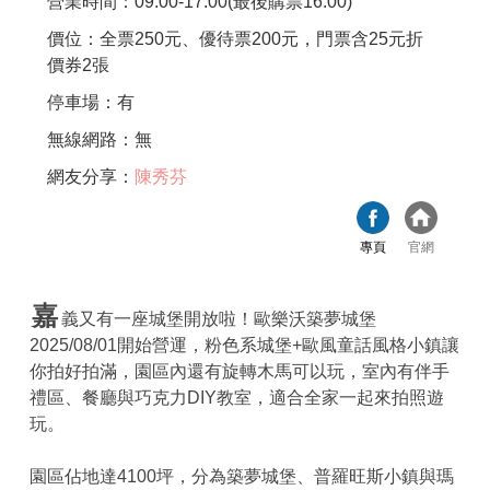
營業時間：09:00-17:00(最後購票16:00)
價位：全票250元、優待票200元，門票含25元折
價券2張
停車場：有
無線網路：無
網友分享：
陳秀芬
專頁
官網
嘉
義又有一座城堡開放啦！歐樂沃築夢城堡
2025/08/01開始營運，粉色系城堡+歐風童話風格小鎮讓
你拍好拍滿，園區內還有旋轉木馬可以玩，室內有伴手
禮區、餐廳與巧克力DIY教室，適合全家一起來拍照遊
玩。
園區佔地達4100坪，分為築夢城堡、普羅旺斯小鎮與瑪