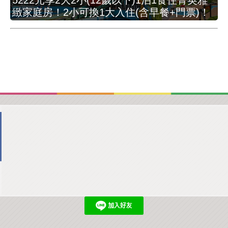
5222元享2大2小(12歲以下)1泊1食住菁英雅
緻家庭房！2小可換1大入住(含早餐+門票)！