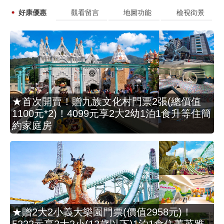
好康優惠
觀看留言
地圖功能
檢視街景
★首次開賣！贈九族文化村門票2張(總價值
1100元*2)！4099元享2大2幼1泊1食升等住簡
約家庭房
★贈2大2小義大樂園門票(價值2958元)！