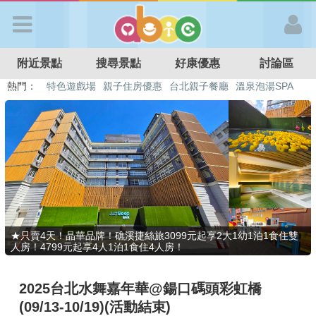
歡迎加入
附近景點
搜尋景點
好康優惠
討論區
APP登入
熱門：
特色遊戲場
親子住房優惠
台北親子餐廳
溫泉泡湯SPA
溜滑梯民宿
觀光工廠
DIY摘果
日本親子景點
首 頁
搜尋景點
好康優惠
★只賣4天！晶華品牌！礁溪捷絲旅3099元起享2大1幼1泊1食住雙
人房！4799元起享4人1泊1食住4人房！
最新消息
2025台北水舞嘉年華@鍚口碼頭彩虹橋
最新留言
(09/13-10/19)(活動結束)