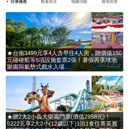
好康優惠
觀看留言
地圖功能
檢視街景
★台南3499元享4人含早住4人房，贈價值150
元碰碰船等5項設施套票2張！暑假再享球池
樂園與氣墊式戲水入場...
★贈2大2小義大樂園門票(價值2958元)！
5222元享2大2小(12歲以下)1泊1食住菁英雅