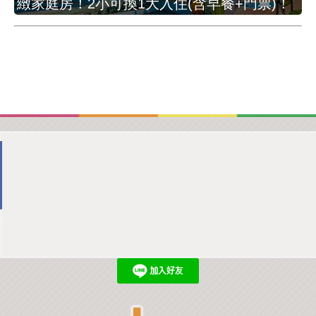
緻家庭房！2小可換1大入住(含早餐+門票)！