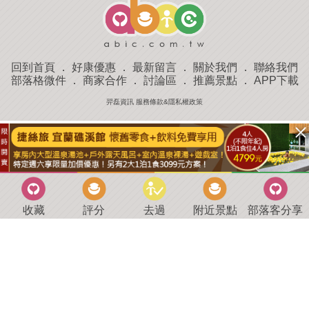
回到首頁
．
好康優惠
．
最新留言
．
關於我們
．
聯絡我們
部落格微件
．
商家合作
．
討論區
．
推薦景點
．
APP下載
羿磊資訊 服務條款&隱私權政策
收藏
評分
去過
附近景點
部落客分享