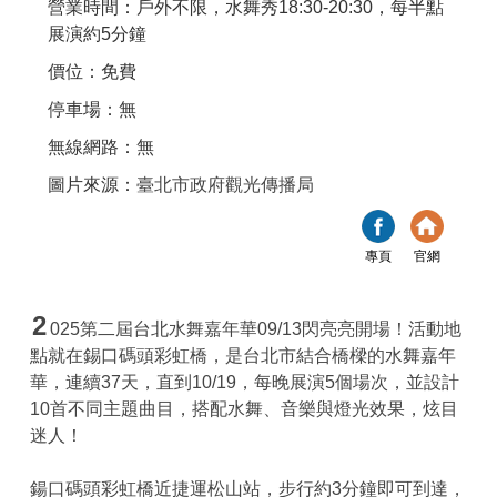
營業時間：戶外不限，水舞秀18:30-20:30，每半點
展演約5分鐘
價位：免費
停車場：無
無線網路：無
圖片來源：
臺北市政府觀光傳播局
專頁
官網
2
025第二屆台北水舞嘉年華09/13閃亮亮開場！活動地
點就在錫口碼頭彩虹橋，是台北市結合橋樑的水舞嘉年
華，連續37天，直到10/19，每晚展演5個場次，並設計
10首不同主題曲目，搭配水舞、音樂與燈光效果，炫目
迷人！
鍚口碼頭彩虹橋近捷運松山站，步行約3分鐘即可到達，