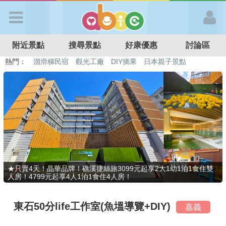
歡迎加入
附近景點
搜尋景點
好康優惠
討論區
APP登入
熱門：
溜滑梯民宿
觀光工廠
DIY摘果
日本親子景點
特色遊戲場
親子住房優惠
台北親子餐廳
溫泉泡湯SPA
首 頁
搜尋景點
好康優惠
★只賣4天！晶華品牌！礁溪捷絲旅3099元起享2大1幼1泊1食住雙
人房！4799元起享4人1泊1食住4人房！
最新消息
東石50分life工作室(魚塭導覽+DIY)
嘉義
最新留言