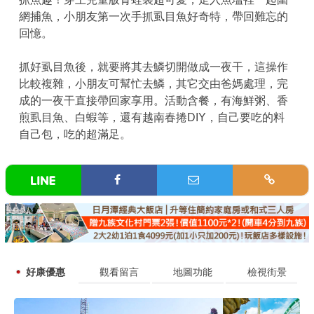
網捕魚，小朋友第一次手抓虱目魚好奇特，帶回難忘的
回憶。
抓好虱目魚後，就要將其去鱗切開做成一夜干，這操作
比較複雜，小朋友可幫忙去鱗，其它交由爸媽處理，完
成的一夜干直接帶回家享用。活動含餐，有海鮮粥、香
煎虱目魚、白蝦等，還有越南春捲DIY，自己要吃的料
自己包，吃的超滿足。
好康優惠
觀看留言
地圖功能
檢視街景