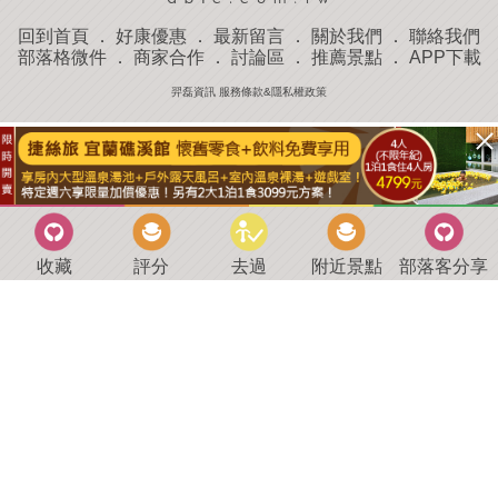
回到首頁
．
好康優惠
．
最新留言
．
關於我們
．
聯絡我們
部落格微件
．
商家合作
．
討論區
．
推薦景點
．
APP下載
羿磊資訊 服務條款&隱私權政策
收藏
評分
去過
附近景點
部落客分享