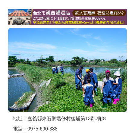
商家合作
推薦景點
討論區
聯絡我們
APP下載
地址：嘉義縣東石鄉塭仔村後埔第13鄰2附8
電話：0975-690-388