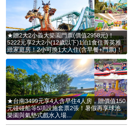
★贈2大2小義大樂園門票(價值2958元)！
5222元享2大2小(12歲以下)1泊1食住菁英雅
緻家庭房！2小可換1大入住(含早餐+門票)！
★台南3499元享4人含早住4人房，贈價值150
元碰碰船等5項設施套票2張！暑假再享球池
樂園與氣墊式戲水入場...