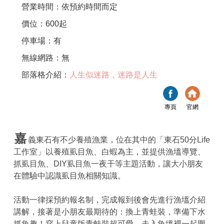
營業時間：依預約時間而定
價位：600起
停車場：有
無線網路：無
部落格介紹：
人生似迷路，迷路是人生
專頁
官網
嘉
義東石有不少養殖漁業，位在其中的「東石50分Life
工作室」以養殖虱目魚、白蝦為主，並提供漁塭導覽、
抓虱目魚、DIY虱目魚一夜干等主題活動，讓大小朋友
在體驗中認識虱目魚相關知識。
活動一律採預約報名制，完成報到後會先進行漁塭介紹
講解，接著是小朋友最期待的：換上青蛙裝，準備下水
抓魚趣！穿上兒童版青蛙裝超可愛，走入魚塭裡一起圍