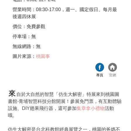
營業時間：08:30-17:00，週一、國定假日、每月最
後週四休展
價位：免費參觀
停車場：無
無線網路：無
圖片來源：
桃園事
專頁
官網
來
自於大自然的智慧「仿生大解密」特展來到桃園圖
書館-青埔智慧科技分館開展！參展免門票，有互動體驗
設施、DIY翅果飛行器，還可參加
集章拿小禮物
活動
哦。
仿生大解密是台北科教館經典展覽之一，桃園的爸媽不