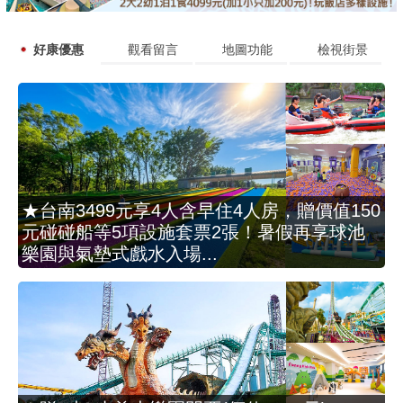
好康優惠
觀看留言
地圖功能
檢視街景
★台南3499元享4人含早住4人房，贈價值150
元碰碰船等5項設施套票2張！暑假再享球池
樂園與氣墊式戲水入場...