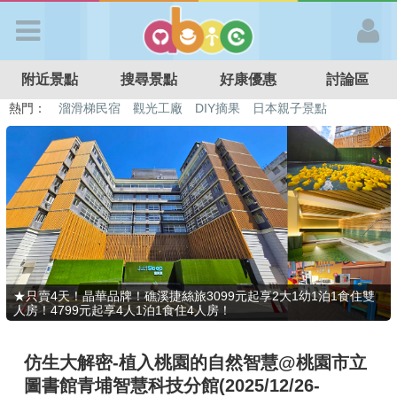
歡迎加入
附近景點
搜尋景點
好康優惠
討論區
APP登入
熱門：
溜滑梯民宿
觀光工廠
DIY摘果
日本親子景點
特色遊戲場
親子住房優惠
台北親子餐廳
溫泉泡湯SPA
首 頁
搜尋景點
好康優惠
★只賣4天！晶華品牌！礁溪捷絲旅3099元起享2大1幼1泊1食住雙
人房！4799元起享4人1泊1食住4人房！
最新消息
仿生大解密-植入桃園的自然智慧@桃園市立
最新留言
圖書館青埔智慧科技分館(2025/12/26-