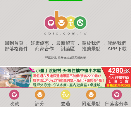
回到首頁
．
好康優惠
．
最新留言
．
關於我們
．
聯絡我們
部落格微件
．
商家合作
．
討論區
．
推薦景點
．
APP下載
羿磊資訊 服務條款&隱私權政策
收藏
評分
去過
附近景點
部落客分享