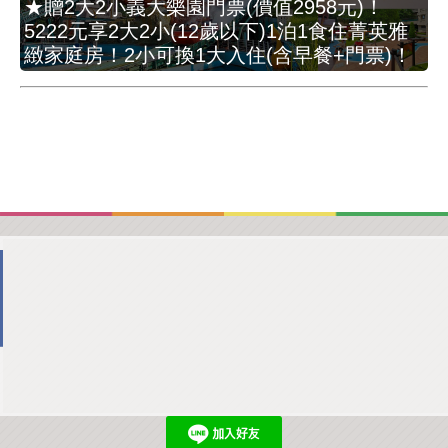
★贈2大2小義大樂園門票(價值2958元)！
5222元享2大2小(12歲以下)1泊1食住菁英雅
緻家庭房！2小可換1大入住(含早餐+門票)！