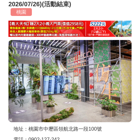
2026/07/26)(活動結束)
商家合作
桃園
推薦景點
討論區
聯絡我們
APP下載
地址：桃園市中壢區領航北路一段100號
電話：0902-127-242