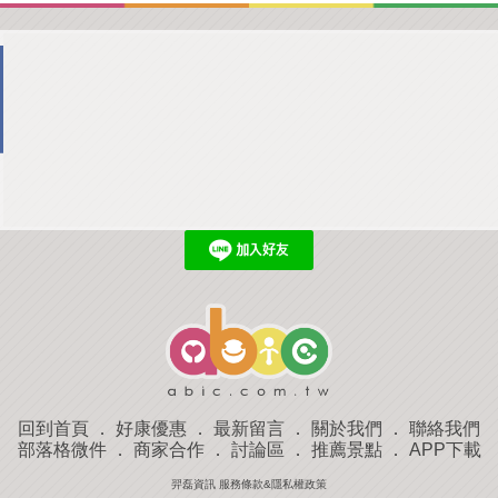
回到首頁
．
好康優惠
．
最新留言
．
關於我們
．
聯絡我們
部落格微件
．
商家合作
．
討論區
．
推薦景點
．
APP下載
羿磊資訊 服務條款&隱私權政策