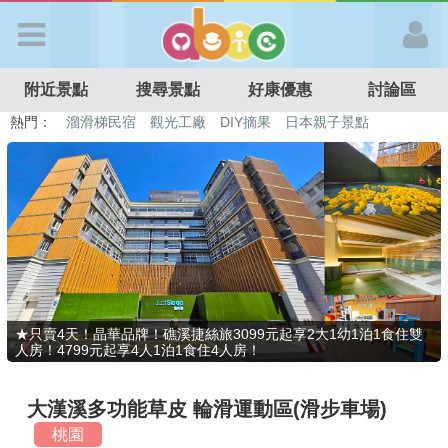
歡迎加入
附近景點
搜尋景點
好康優惠
討論區
APP登入
熱門：
溜滑梯民宿
觀光工廠
DIY摘果
日本親子景點
特色遊戲場
親子住房優惠
台北親子餐廳
溫泉泡湯SPA
首 頁
搜尋景點
好康優惠
★只賣4天！晶華品牌！礁溪捷絲旅3099元起享2大1幼1泊1食住雙
人房！4799元起享4人1泊1食住4人房！
最新消息
大漢溪多功能草皮 輪滑運動區(滑步車場)
最新留言
桃園