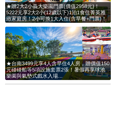
★贈2大2小義大樂園門票(價值2958元)！
5222元享2大2小(12歲以下)1泊1食住菁英雅
緻家庭房！2小可換1大入住(含早餐+門票)！
★台南3499元享4人含早住4人房，贈價值150
元碰碰船等5項設施套票2張！暑假再享球池
樂園與氣墊式戲水入場...