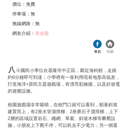
價位：免費
停車場：無
無線網路：無
網友介紹：
吳金龍
專頁
官網
八
斗國民小學位在基隆市中正區，鄰近海科館，走路
約6分鐘即可到達；小學裡有一座利用現有地形高低差，
打造海洋+原民主題遊戲場，有漂亮彩繪牆，以及好放電
的遊樂設施。
校園遊戲場非常吸睛，在校門口就可以看到，順著斜坡
建置而上，有2座水管溜滑梯、2座磨石子溜滑梯，上下
2層的區域設置岩石、繩網、單索、斜坡木梯等攀爬設
施，小朋友上下爬不停，可以耗去不少電力；另一側還