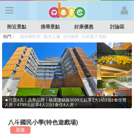
歡迎加入
附近景點
搜尋景點
好康優惠
討論區
APP登入
熱門：
溜滑梯民宿
觀光工廠
DIY摘果
日本親子景點
特色遊戲場
親子住房優惠
台北親子餐廳
溫泉泡湯SPA
首 頁
搜尋景點
好康優惠
★只賣4天！晶華品牌！礁溪捷絲旅3099元起享2大1幼1泊1食住雙
人房！4799元起享4人1泊1食住4人房！
最新消息
八斗國民小學(特色遊戲場)
最新留言
基隆