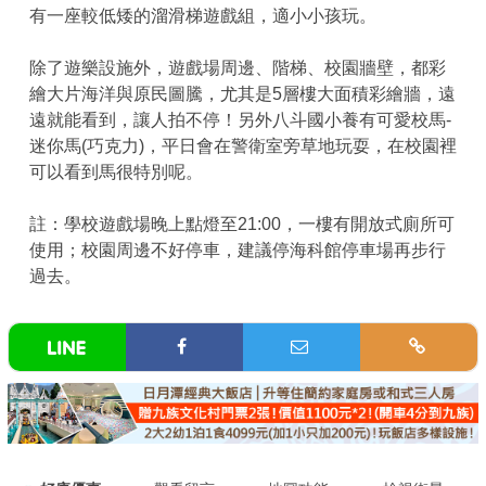
有一座較低矮的溜滑梯遊戲組，適小小孩玩。
除了遊樂設施外，遊戲場周邊、階梯、校園牆壁，都彩
繪大片海洋與原民圖騰，尤其是5層樓大面積彩繪牆，遠
遠就能看到，讓人拍不停！另外八斗國小養有可愛校馬-
迷你馬(巧克力)，平日會在警衛室旁草地玩耍，在校園裡
可以看到馬很特別呢。
註：學校遊戲場晚上點燈至21:00，一樓有開放式廁所可
使用；校園周邊不好停車，建議停海科館停車場再步行
過去。