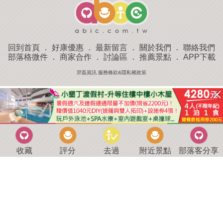
回到首頁
．
好康優惠
．
最新留言
．
關於我們
．
聯絡我們
部落格微件
．
商家合作
．
討論區
．
推薦景點
．
APP下載
羿磊資訊 服務條款&隱私權政策
收藏
評分
去過
附近景點
部落客分享