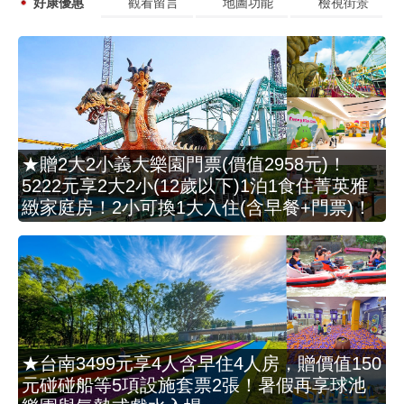
好康優惠
觀看留言
地圖功能
檢視街景
★贈2大2小義大樂園門票(價值2958元)！
5222元享2大2小(12歲以下)1泊1食住菁英雅
緻家庭房！2小可換1大入住(含早餐+門票)！
★台南3499元享4人含早住4人房，贈價值150
元碰碰船等5項設施套票2張！暑假再享球池