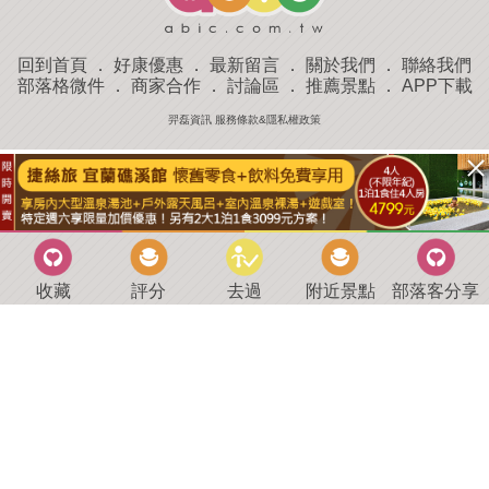
回到首頁
．
好康優惠
．
最新留言
．
關於我們
．
聯絡我們
部落格微件
．
商家合作
．
討論區
．
推薦景點
．
APP下載
羿磊資訊 服務條款&隱私權政策
收藏
評分
去過
附近景點
部落客分享