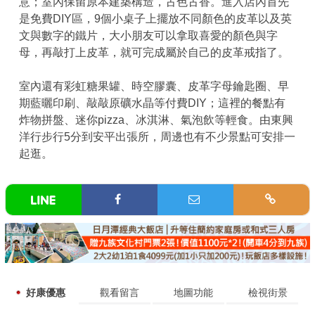
意；室內保留原本建築構造，古色古香。進入店內首先
是免費DIY區，9個小桌子上擺放不同顏色的皮革以及英
文與數字的鐵片，大小朋友可以拿取喜愛的顏色與字
母，再敲打上皮革，就可完成屬於自己的皮革戒指了。
室內還有彩虹糖果罐、時空膠囊、皮革字母鑰匙圈、早
期藍曬印刷、敲敲原礦水晶等付費DIY；這裡的餐點有
炸物拼盤、迷你pizza、冰淇淋、氣泡飲等輕食。由東興
洋行步行5分到安平出張所，周邊也有不少景點可安排一
起逛。
好康優惠
觀看留言
地圖功能
檢視街景