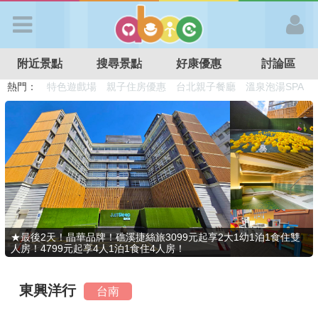
歡迎加入
附近景點
搜尋景點
好康優惠
討論區
APP登入
熱門：
溜滑梯民宿
觀光工廠
DIY摘果
日本親子景點
特色遊戲場
親子住房優惠
台北親子餐廳
溫泉泡湯SPA
首 頁
搜尋景點
好康優惠
★最後2天！晶華品牌！礁溪捷絲旅3099元起享2大1幼1泊1食住雙
人房！4799元起享4人1泊1食住4人房！
最新消息
東興洋行
台南
最新留言