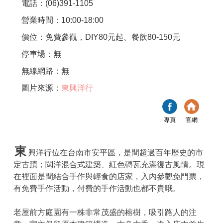
電話：(06)391-1105
營業時間：10:00-18:00
價位：免費參觀，DIY80元起、餐飲80-150元
停車場：無
無線網路：無
圖片來源：
東興洋行
專頁
官網
東
興洋行位在台南市安平區，是間超過百年歷史的市
定古蹟；閩洋混合式建築、紅色磚瓦充滿復古風情。現
在裡面是間結合手作與輕食的店家，入內參觀免門票，
有免費手作活動，付費的手作活動也都不貴哦。
老屋前方庭園有一株非常茂盛的榕樹，吸引路人的注