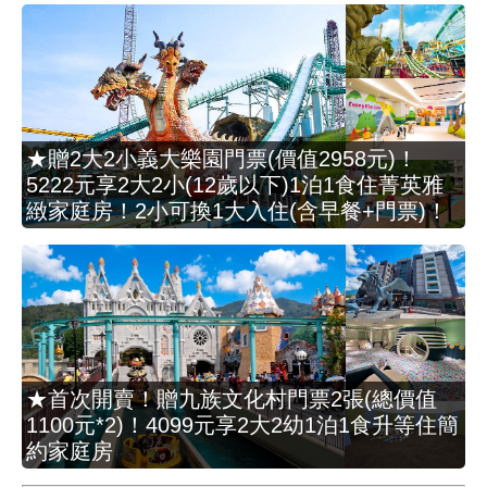
★贈2大2小義大樂園門票(價值2958元)！
5222元享2大2小(12歲以下)1泊1食住菁英雅
緻家庭房！2小可換1大入住(含早餐+門票)！
★首次開賣！贈九族文化村門票2張(總價值
1100元*2)！4099元享2大2幼1泊1食升等住簡
約家庭房