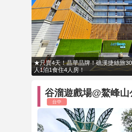
★只賣4天！晶華品牌！礁溪捷絲旅309
人1泊1食住4人房！
谷溜遊戲場@鰲峰山
台中