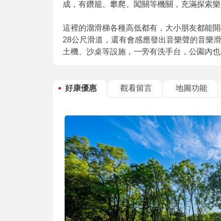
成，有鑽籠、攀爬、闖關等機關，充滿探索樂
這裡的溜滑梯各種高低都有，大小朋友都能開
28公尺滑道，還有會感應發出音樂聲的音樂
土機、沙桌等設施，一旁有洗手台，公園內也
好康優惠
觀看留言
地圖功能