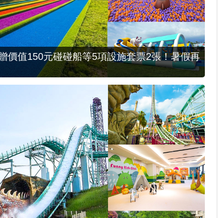
，贈價值150元碰碰船等5項設施套票2張！暑假再