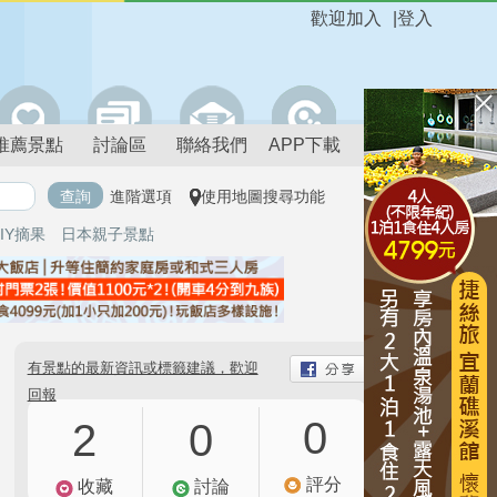
歡迎加入
|
登入
推薦景點
討論區
聯絡我們
APP下載
進階選項
使用地圖搜尋功能
IY摘果
日本親子景點
有景點的最新資訊或標籤建議，歡迎
回報
0
2
0
評分
收藏
討論