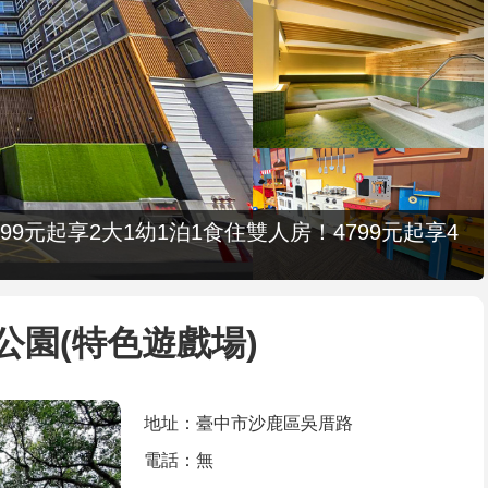
9元起享2大1幼1泊1食住雙人房！4799元起享4
公園(特色遊戲場)
地址：臺中市沙鹿區吳厝路
電話：無