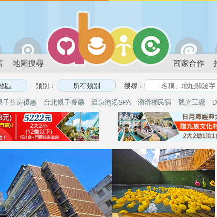
言
地圖搜尋
商家合作
類別：
搜尋：
親子住房優惠
台北親子餐廳
溫泉泡湯SPA
溜滑梯民宿
觀光工廠
D