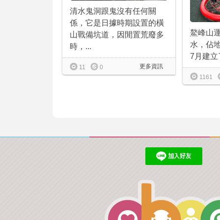
清水鬼洞跟鬼沒有任何關
係，它是日據時期設置的橫
鰲峰山
山戰備坑道，因閒置荒廢多
水，佔地
時，...
7月建立
更多資訊
11
0
1161