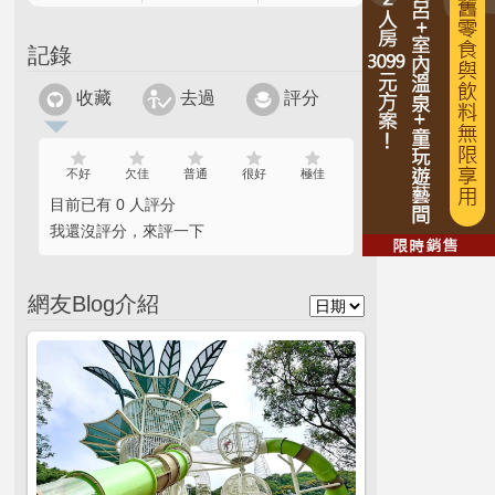
記錄
收藏
去過
評分
不好
欠佳
普通
很好
極佳
目前已有 0 人評分
我還沒評分，來評一下
網友Blog介紹