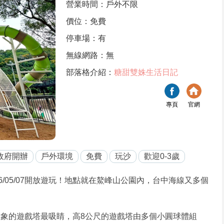
營業時間：戶外不限
價位：免費
停車場：有
無線網路：無
部落格介紹：
糖甜雙姝生活日記
專頁
官網
政府開辦
戶外環境
免費
玩沙
歡迎0-3歲
6/05/07開放遊玩！地點就在鰲峰山公園內，台中海線又多個
意象的遊戲塔最吸睛，高8公尺的遊戲塔由多個小圓球體組