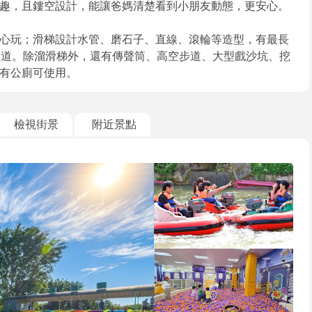
趣，且鏤空設計，能讓爸媽清楚看到小朋友動態，更安心。
心玩；滑梯設計水管、磨石子、直線、滾輪等造型，有最長
滑道。除溜滑梯外，還有傳聲筒、高空步道、大型戲沙坑、挖
有公廁可使用。
檢視街景
附近景點