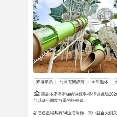
旅遊景點
兒童遊樂設施
全年無休
全
國最多座溜滑梯的遊戲場-谷溜遊戲場202
可以讓小朋友放電的好去處。
谷溜遊戲場共有34道溜滑梯，其中融合大樹