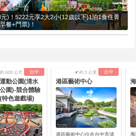
元)！5222元享2大2小(12歲以下)1泊1食住菁
早餐+門票)！
台中
台中
約 600 公尺
約 3 公里
運動公園(清水
港區藝術中心
公園)-競合體驗
(特色遊戲場)
海
港區藝術中心位在台中市清