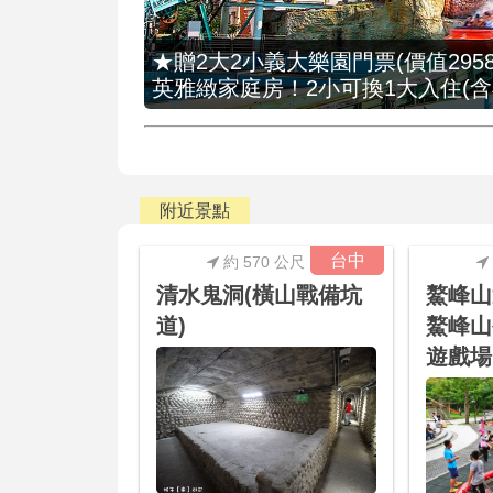
★贈2大2小義大樂園門票(價值2958
英雅緻家庭房！2小可換1大入住(含
附近景點
台中
約 570 公尺
清水鬼洞(橫山戰備坑
鰲峰山
道)
鰲峰山
遊戲場