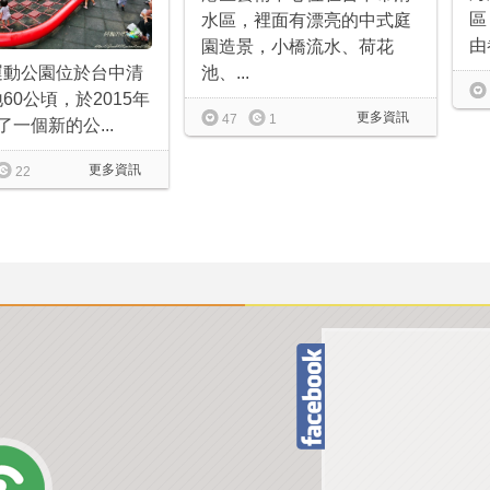
區
水區，裡面有漂亮的中式庭
由
園造景，小橋流水、荷花
池、...
運動公園位於台中清
60公頃，於2015年
更多資訊
47
1
了一個新的公...
更多資訊
22