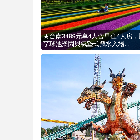
★台南3499元享4人含早住4人房
享球池樂園與氣墊式戲水入場...