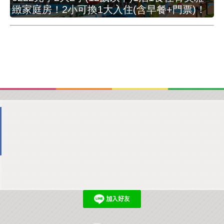
緻家庭房！2小可換1大入住(含早餐+門票)！