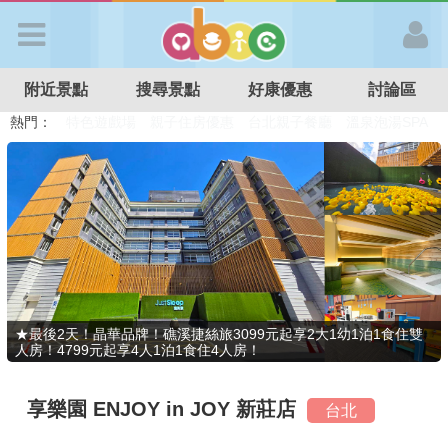
歡迎加入
附近景點
搜尋景點
好康優惠
討論區
APP登入
熱門：
溜滑梯民宿
觀光工廠
DIY摘果
日本親子景點
特色遊戲場
親子住房優惠
台北親子餐廳
溫泉泡湯SPA
首 頁
搜尋景點
好康優惠
★最後2天！晶華品牌！礁溪捷絲旅3099元起享2大1幼1泊1食住雙
人房！4799元起享4人1泊1食住4人房！
最新消息
享樂園 ENJOY in JOY 新莊店
台北
最新留言