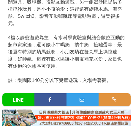
關遊具、吸球機、投影互動遊戲，另一側戲沙區提供多
樣挖沙玩具，是小小孩的愛；這裡還有旋轉木馬、海盜
船、Switch2、影音互動彈跳床等電動遊戲，遊樂很多
元。
4樓以靜態遊戲為主，有水科學實驗室與結合數位互動的
超市家家酒，還可餵小牛喝奶、擠牛奶、撿雞蛋等；最
後還有特別的騎馬競賽，小朋友騎在擬真馬上操控速
度，好帥氣。這裡有飲水區讓小朋友補充水份，家長也
有休適的休憩區可使用。
註：樂園限140公分以下兒童遊玩，入場需著襪。