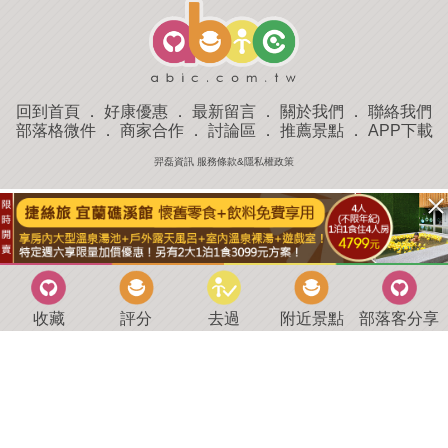
回到首頁
．
好康優惠
．
最新留言
．
關於我們
．
聯絡我們
部落格微件
．
商家合作
．
討論區
．
推薦景點
．
APP下載
羿磊資訊 服務條款&隱私權政策
收藏
評分
去過
附近景點
部落客分享