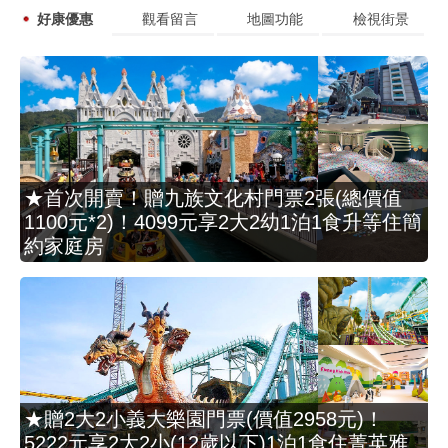
好康優惠
觀看留言
地圖功能
檢視街景
★首次開賣！贈九族文化村門票2張(總價值
1100元*2)！4099元享2大2幼1泊1食升等住簡
約家庭房
★贈2大2小義大樂園門票(價值2958元)！
5222元享2大2小(12歲以下)1泊1食住菁英雅