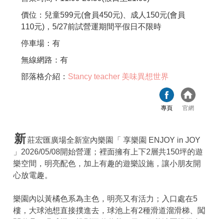
價位：兒童599元(會員450元)、成人150元(會員
110元)，5/27前試營運期間平假日不限時
停車場：有
無線網路：有
部落格介紹：
Stancy teacher 美味異想世界
專頁
官網
新
莊宏匯廣場全新室內樂園「 享樂園 ENJOY in JOY
」2026/05/08開始營運；裡面擁有上下2層共150坪的遊
樂空間，明亮配色，加上有趣的遊樂設施，讓小朋友開
心放電趣。
樂園內以黃橘色系為主色，明亮又有活力；入口處在5
樓，大球池想直接撲進去，球池上有2種滑道溜滑梯、闖