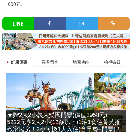
600元。
好康優惠
觀看留言
地圖功能
檢視街景
★贈2大2小義大樂園門票(價值2958元)！
5222元享2大2小(12歲以下)1泊1食住菁英雅
緻家庭房！2小可換1大入住(含早餐+門票)！