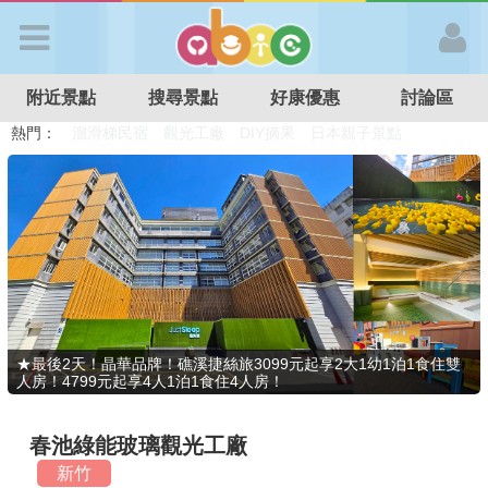
歡迎加入
附近景點
搜尋景點
好康優惠
討論區
APP登入
熱門：
溜滑梯民宿
觀光工廠
DIY摘果
日本親子景點
特色遊戲場
親子住房優惠
台北親子餐廳
溫泉泡湯SPA
首 頁
搜尋景點
好康優惠
★最後2天！晶華品牌！礁溪捷絲旅3099元起享2大1幼1泊1食住雙
人房！4799元起享4人1泊1食住4人房！
最新消息
春池綠能玻璃觀光工廠
最新留言
新竹