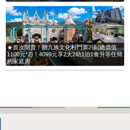
★首次開賣！贈九族文化村門票2張(總價值
1100元*2)！4099元享2大2幼1泊1食升等住簡
約家庭房