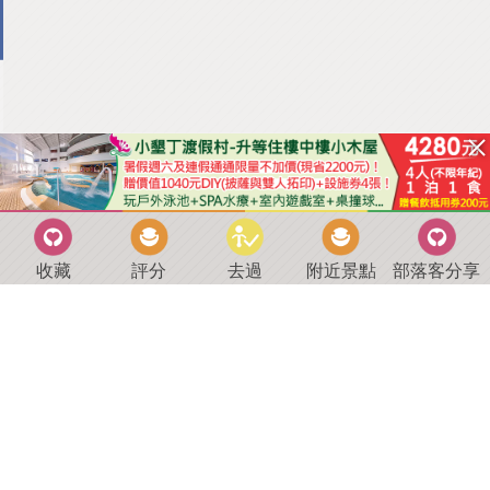
收藏
評分
去過
附近景點
部落客分享
回到首頁
．
好康優惠
．
最新留言
．
關於我們
．
聯絡我們
部落格微件
．
商家合作
．
討論區
．
推薦景點
．
APP下載
羿磊資訊 服務條款&隱私權政策