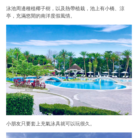
泳池周邊種植椰子樹，以及熱帶植栽，池上有小橋、涼
亭，充滿悠閒的南洋度假風情。
小朋友只要套上充氣泳具就可以玩很久。