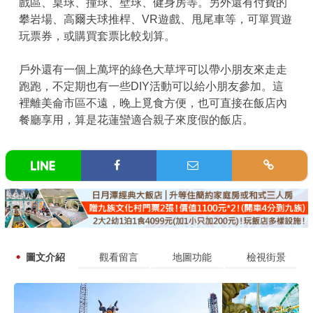
戲區、桌球、撞球、壁球、健身房等。另外還有付費的
攀岩場、高爾夫球推桿、VR遊戲、甩尾車等，可單買遊
玩票券，或購買套票比較划算。
戶外還有一個上萬坪的綠色大草坪可以帶小朋友來走走
跑跑，不定期也有一些DIY活動可以給小朋友參加。這
裡離美侖市區不遠，晚上覓食方便，也可直接在飯店內
餐廳享用，算是花蓮蠻適合親子來度假的飯店。
圖文介紹
觀看留言
地圖功能
檢視街景