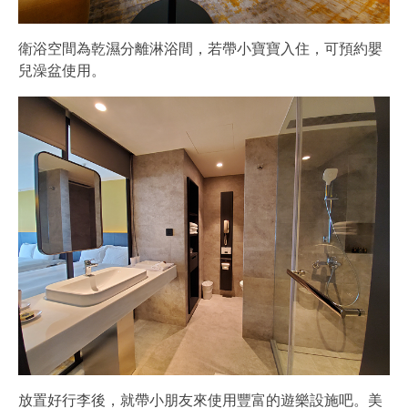
衛浴空間為乾濕分離淋浴間，若帶小寶寶入住，可預約嬰
兒澡盆使用。
放置好行李後，就帶小朋友來使用豐富的遊樂設施吧。美