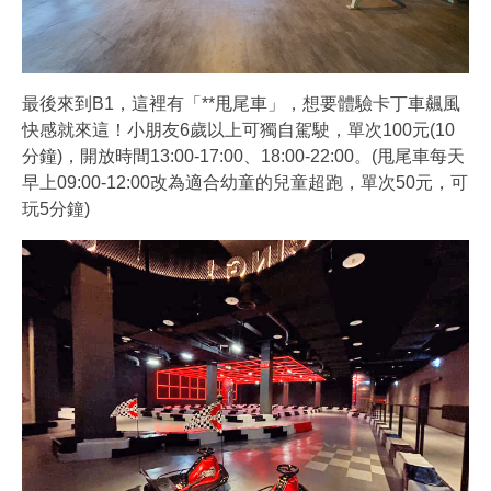
最後來到B1，這裡有「**甩尾車」，想要體驗卡丁車飆風
快感就來這！小朋友6歲以上可獨自駕駛，單次100元(10
分鐘)，開放時間13:00-17:00、18:00-22:00。(甩尾車每天
早上09:00-12:00改為適合幼童的兒童超跑，單次50元，可
玩5分鐘)