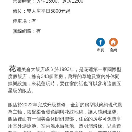
營業時間：入住15:00、退房12:00
價位：雙人房平日5800元起
停車場：有
無線網路：有
專頁
官網
花
蓮美侖大飯店成立於1993年，是花蓮第一家國際型
度假飯店，擁有343個客房，萬坪的草地及室內外休閒
娛樂設施，來花蓮玩時，要住宿的話也可以參考這個五
星級的飯店。
飯店於2022年完成升級整修，全新的房型以簡約現代風
為主軸，搭配柔合暖色調與花紋地毯，讓人感到溫馨。
飯店裡面有一個美侖休閒俱樂部，住宿的房客可免費享
用室外游泳池、室內溫水游泳池、透明溜滑梯、兒童遊