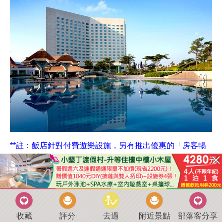
**註：飯店針對付費遊樂設施，另有推出優惠的「房客暢
遊券」成人200元、12歲以下100元，可玩極速賽車、
VAR-BOX、卷之守護者、互動攀岩、高爾夫球推桿、極速
溜溜樂、洞穴冒險、甩尾車8項設施，比較划算。
收藏
評分
去過
附近景點
部落客分享