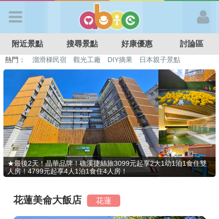
歡迎加入
附近景點
搜尋景點
好康優惠
討論區
APP登入
熱門：
特色遊戲場
親子住房優惠
台北親子餐廳
溫泉泡湯SPA
溜滑梯民宿
觀光工廠
DIY摘果
日本親子景點
首 頁
搜尋景點
好康優惠
★最後2天！晶華品牌！礁溪捷絲旅3099元起享2大1幼1泊1食住雙
人房！4799元起享4人1泊1食住4人房！
最新消息
花蓮美侖大飯店
花蓮
最新留言