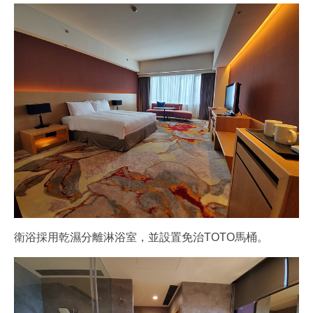
衛浴採用乾濕分離淋浴室，並設置免治TOTO馬桶。