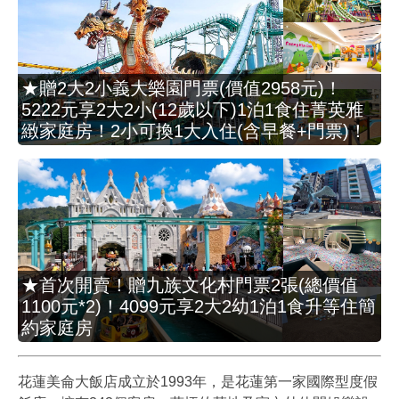
★贈2大2小義大樂園門票(價值2958元)！
5222元享2大2小(12歲以下)1泊1食住菁英雅
緻家庭房！2小可換1大入住(含早餐+門票)！
★首次開賣！贈九族文化村門票2張(總價值
1100元*2)！4099元享2大2幼1泊1食升等住簡
約家庭房
花蓮美侖大飯店成立於1993年，是花蓮第一家國際型度假