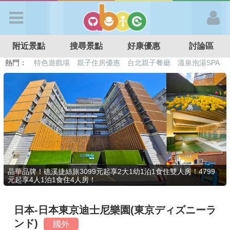
歡迎加入
附近景點
搜尋景點
好康優惠
討論區
APP登入
熱門：
溜滑梯民宿
觀光工廠
DIY摘果
日本親子景點
特色遊戲場
親子住房優惠
台北親子餐廳
溫泉泡湯SPA
首 頁
搜尋景點
好康優惠
晶華品牌！礁溪捷絲旅3099元起享2大1幼1泊1食住雙人房！4799
元起享4人1泊1食住4人房！
最新消息
日本-日本東京迪士尼樂園(東京ディズニーラ
最新留言
ンド)
國外