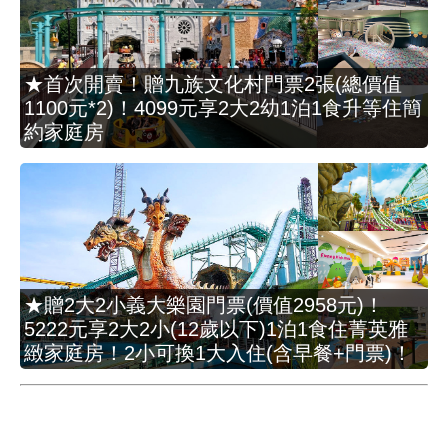
★首次開賣！贈九族文化村門票2張(總價值
1100元*2)！4099元享2大2幼1泊1食升等住簡
約家庭房
★贈2大2小義大樂園門票(價值2958元)！
5222元享2大2小(12歲以下)1泊1食住菁英雅
緻家庭房！2小可換1大入住(含早餐+門票)！