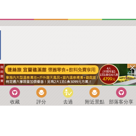
收藏
評分
去過
附近景點
部落客分享
回到首頁
．
好康優惠
．
最新留言
．
關於我們
．
聯絡我們