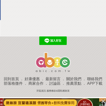
回到首頁
．
好康優惠
．
最新留言
．
關於我們
．
聯絡我們
部落格微件
．
商家合作
．
討論區
．
推薦景點
．
APP下載
羿磊資訊 服務條款&隱私權政策