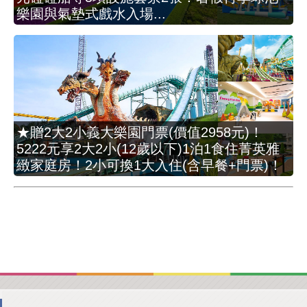
樂園與氣墊式戲水入場...
★贈2大2小義大樂園門票(價值2958元)！
5222元享2大2小(12歲以下)1泊1食住菁英雅
緻家庭房！2小可換1大入住(含早餐+門票)！