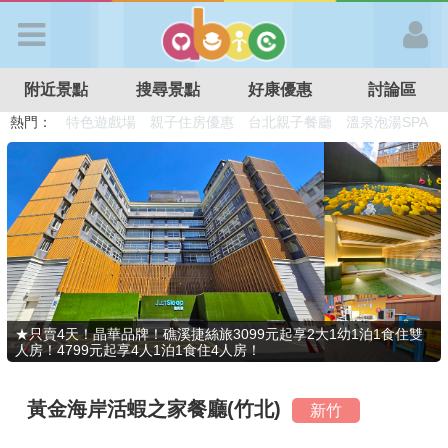
歡迎加入
附近景點
搜尋景點
好康優惠
討論區
APP登入
熱門：
溜滑梯民宿
觀光工廠
DIY摘果
日本親子景點
特色遊戲場
親子住房優惠
台北親子餐廳
溫泉泡湯SPA
首 頁
搜尋景點
好康優惠
★只賣4天！晶華品牌！礁溪捷絲旅3099元起享2大1幼1泊1食住雙
人房！4799元起享4人1泊1食住4人房！
最新消息
黃金海岸活蝦之家餐廳(竹北)
新竹
最新留言