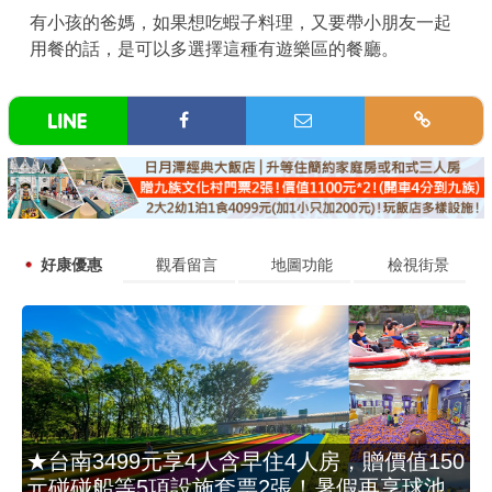
有小孩的爸媽，如果想吃蝦子料理，又要帶小朋友一起
用餐的話，是可以多選擇這種有遊樂區的餐廳。
好康優惠
觀看留言
地圖功能
檢視街景
★台南3499元享4人含早住4人房，贈價值150
元碰碰船等5項設施套票2張！暑假再享球池