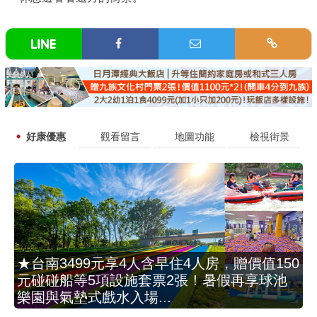
好康優惠
觀看留言
地圖功能
檢視街景
★台南3499元享4人含早住4人房，贈價值150
元碰碰船等5項設施套票2張！暑假再享球池
樂園與氣墊式戲水入場...