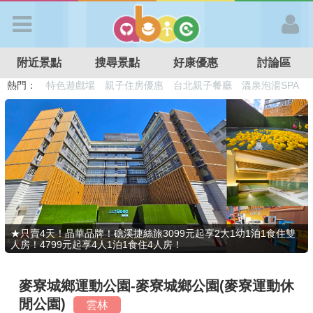
歡迎加入
附近景點
搜尋景點
好康優惠
討論區
APP登入
熱門：
溜滑梯民宿
觀光工廠
DIY摘果
日本親子景點
特色遊戲場
親子住房優惠
台北親子餐廳
溫泉泡湯SPA
首 頁
搜尋景點
好康優惠
★只賣4天！晶華品牌！礁溪捷絲旅3099元起享2大1幼1泊1食住雙
人房！4799元起享4人1泊1食住4人房！
最新消息
麥寮城鄉運動公園-麥寮城鄉公園(麥寮運動休
最新留言
閒公園)
雲林