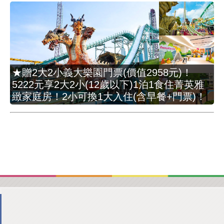
★贈2大2小義大樂園門票(價值2958元)！
5222元享2大2小(12歲以下)1泊1食住菁英雅
緻家庭房！2小可換1大入住(含早餐+門票)！