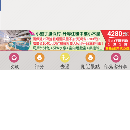
收藏
評分
去過
附近景點
部落客分享
回到首頁
．
好康優惠
．
最新留言
．
關於我們
．
聯絡我們
部落格微件
．
商家合作
．
討論區
．
推薦景點
．
APP下載
羿磊資訊 服務條款&隱私權政策