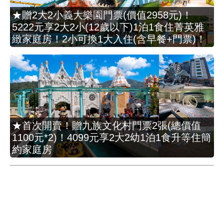
★贈2大2小義大樂園門票(價值2958元)！
5222元享2大2小(12歲以下)1泊1食住菁英雅
緻家庭房！2小可換1大入住(含早餐+門票)！
★首次開賣！贈九族文化村門票2張(總價值
1100元*2)！4099元享2大2幼1泊1食升等住簡
約家庭房