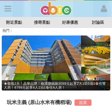
歡迎加入
附近景點
搜尋景點
好康優惠
討論區
APP登入
熱門：
溜滑梯民宿
觀光工廠
DIY摘果
日本親子景點
特色遊戲場
親子住房優惠
台北親子餐廳
溫泉泡湯SPA
首 頁
搜尋景點
好康優惠
★最後2天！晶華品牌！礁溪捷絲旅3099元起享2大1幼1泊1食住雙
人房！4799元起享4人1泊1食住4人房！
最新消息
玩米主義 (原山水米有機稻場)
苗栗
最新留言