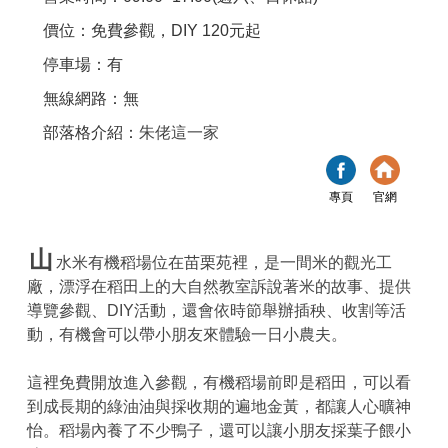
價位：免費參觀，DIY 120元起
停車場：有
無線網路：無
部落格介紹：
朱佬這一家
專頁
官網
山
水米有機稻場位在苗栗苑裡，是一間米的觀光工
廠，漂浮在稻田上的大自然教室訴說著米的故事、提供
導覽參觀、DIY活動，還會依時節舉辦插秧、收割等活
動，有機會可以帶小朋友來體驗一日小農夫。
這裡免費開放進入參觀，有機稻場前即是稻田，可以看
到成長期的綠油油與採收期的遍地金黃，都讓人心曠神
怡。稻場內養了不少鴨子，還可以讓小朋友採葉子餵小