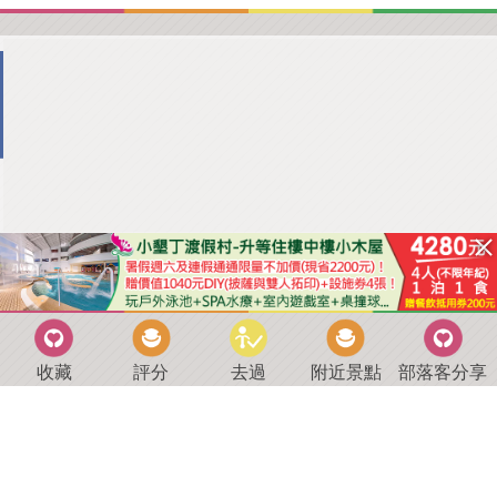
收藏
評分
去過
附近景點
部落客分享
回到首頁
．
好康優惠
．
最新留言
．
關於我們
．
聯絡我們
部落格微件
．
商家合作
．
討論區
．
推薦景點
．
APP下載
羿磊資訊 服務條款&隱私權政策