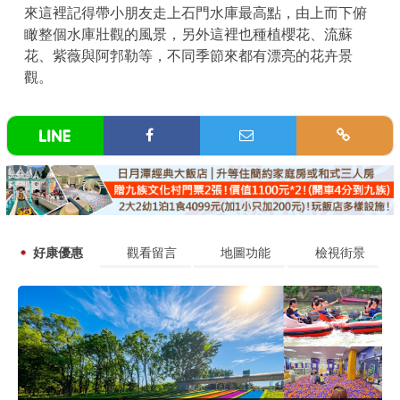
來這裡記得帶小朋友走上石門水庫最高點，由上而下俯
瞰整個水庫壯觀的風景，另外這裡也種植櫻花、流蘇
花、紫薇與阿郣勒等，不同季節來都有漂亮的花卉景
觀。
好康優惠
觀看留言
地圖功能
檢視街景