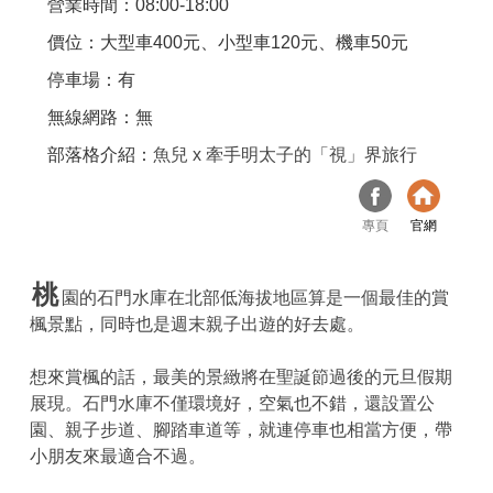
營業時間：08:00-18:00
價位：大型車400元、小型車120元、機車50元
停車場：有
無線網路：無
部落格介紹：
魚兒 x 牽手明太子的「視」界旅行
專頁
官網
桃
園的石門水庫在北部低海拔地區算是一個最佳的賞
楓景點，同時也是週末親子出遊的好去處。
想來賞楓的話，最美的景緻將在聖誕節過後的元旦假期
展現。石門水庫不僅環境好，空氣也不錯，還設置公
園、親子步道、腳踏車道等，就連停車也相當方便，帶
小朋友來最適合不過。