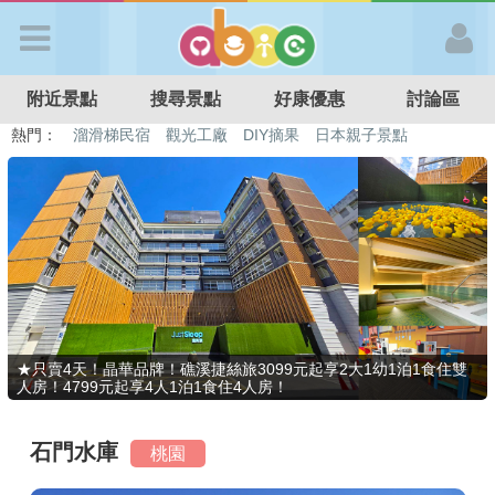
歡迎加入
附近景點
搜尋景點
好康優惠
討論區
APP登入
熱門：
溜滑梯民宿
觀光工廠
DIY摘果
日本親子景點
特色遊戲場
親子住房優惠
台北親子餐廳
溫泉泡湯SPA
首 頁
搜尋景點
好康優惠
★只賣4天！晶華品牌！礁溪捷絲旅3099元起享2大1幼1泊1食住雙
人房！4799元起享4人1泊1食住4人房！
最新消息
石門水庫
桃園
最新留言