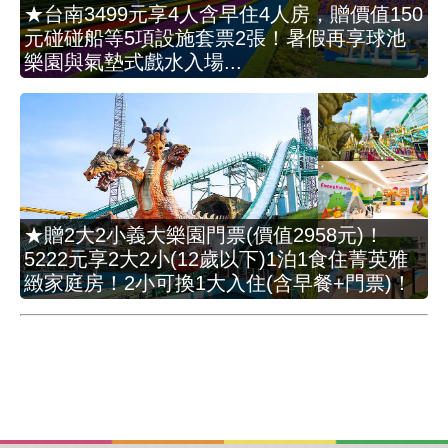
★台南3499元享4人含早住4人房，贈價值150
元碰碰船等5項設施套票2張！暑假再享球池
樂園與氣墊式戲水入場...
★贈2大2小義大樂園門票(價值2958元)！
5222元享2大2小(12歲以下)1泊1食住菁英雅
緻家庭房！2小可換1大入住(含早餐+門票)！