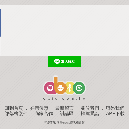
回到首頁
．
好康優惠
．
最新留言
．
關於我們
．
聯絡我們
部落格微件
．
商家合作
．
討論區
．
推薦景點
．
APP下載
羿磊資訊 服務條款&隱私權政策