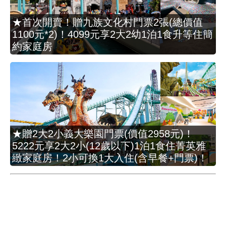
★首次開賣！贈九族文化村門票2張(總價值
1100元*2)！4099元享2大2幼1泊1食升等住簡
約家庭房
★贈2大2小義大樂園門票(價值2958元)！
5222元享2大2小(12歲以下)1泊1食住菁英雅
緻家庭房！2小可換1大入住(含早餐+門票)！