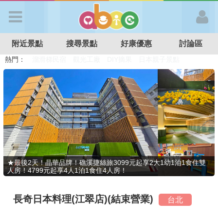
歡迎加入
附近景點
搜尋景點
好康優惠
討論區
APP登入
熱門：
溜滑梯民宿
觀光工廠
DIY摘果
日本親子景點
特色遊戲場
親子住房優惠
台北親子餐廳
溫泉泡湯SPA
首 頁
搜尋景點
好康優惠
★最後2天！晶華品牌！礁溪捷絲旅3099元起享2大1幼1泊1食住雙
人房！4799元起享4人1泊1食住4人房！
最新消息
長奇日本料理(江翠店)(結束營業)
台北
最新留言