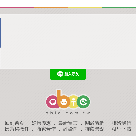
回到首頁
．
好康優惠
．
最新留言
．
關於我們
．
聯絡我們
部落格微件
．
商家合作
．
討論區
．
推薦景點
．
APP下載