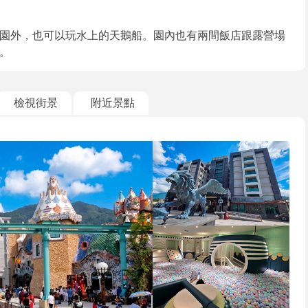
園外，也可以玩水上的天鵝船。園內也有兩間飯店跟露營場
。
檢視街景
附近景點