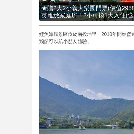
★贈2大2小義大樂園門票(價值2958
英雅緻家庭房！2小可換1大入住(含
鯉魚潭風景區位於南投埔里，2010年開始
鵝船可以給小朋友體驗。