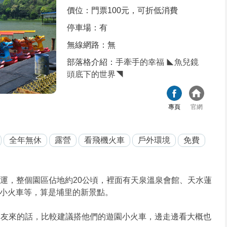
價位：門票100元，可折低消費
停車場：有
無線網路：無
部落格介紹：
手牽手的幸福 ◣魚兒鏡
頭底下的世界◥
專頁
官網
全年無休
露營
看飛機火車
戶外環境
免費
營運，整個園區佔地約20公頃，裡面有天泉溫泉會館、天水蓮
小火車等，算是埔里的新景點。
朋友來的話，比較建議搭他們的遊園小火車，邊走邊看大概也