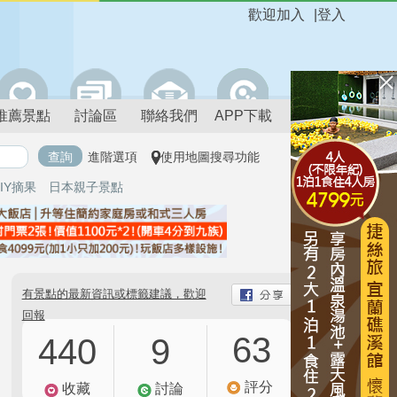
歡迎加入
|
登入
推薦景點
討論區
聯絡我們
APP下載
進階選項
使用地圖搜尋功能
IY摘果
日本親子景點
有景點的最新資訊或標籤建議，歡迎
回報
63
440
9
評分
收藏
討論