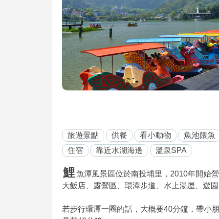
旅遊景點
供餐
看小動物
魚池餵魚
住宿
靠近水湖海邊
溫泉SPA
鯉
魚潭風景區位於南投埔里，2010年開始
大飯店、露營區、環潭步道、水上湯屋、遊園
若步行環潭一圈的話，大概要40分鐘，帶小