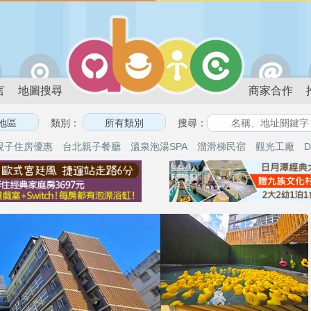
言
地圖搜尋
商家合作
類別：
搜尋：
親子住房優惠
台北親子餐廳
溫泉泡湯SPA
溜滑梯民宿
觀光工廠
D