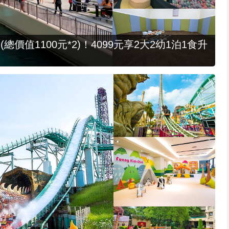
值1100元*2)！4099元享2大2幼1泊1食升