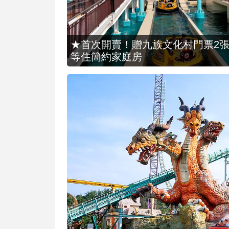
★首次開賣！贈九族文化村門票2張(總價
等住簡約家庭房