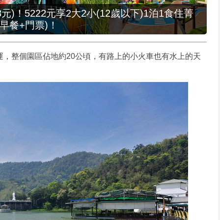
元)！5222元享2大2小(12歲以下)1泊1食住菁
早餐+門票)！
營運，整個園區佔地約20公頃，有路上的小火車也有水上的天