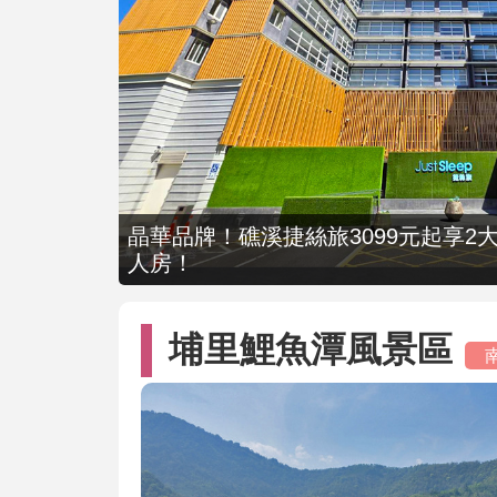
晶華品牌！礁溪捷絲旅3099元起享2大
人房！
埔里鯉魚潭風景區