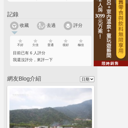
記錄
收藏
去過
評分
不好
欠佳
普通
很好
極佳
目前已有 6 人評分
我還沒評分，來評一下
網友Blog介紹