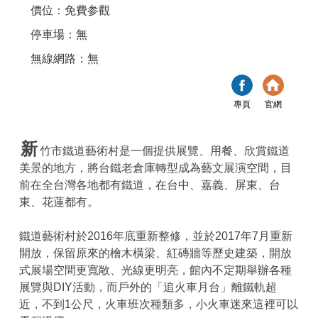
價位：免費参觀
停車場：無
無線網路：無
專頁
官網
新
竹市鐵道藝術村是一個提供展覽、用餐、欣賞鐵道
美景的地方，將台鐵老倉庫轉型成為藝文展演空間，目
前在全台灣各地都有鐵道，在台中、嘉義、屏東、台
東、花蓮都有。
鐵道藝術村於2016年底重新整修，並於2017年7月重新
開放，保留原來的檜木橫梁、紅磚牆等歷史建築，開放
式展場空間更寬敞、光線更明亮，館內不定期舉辦各種
展覽與DIY活動，而戶外的「追火車月台」離鐵軌超
近，不到1公尺，火車班次種類多，小火車迷來這裡可以