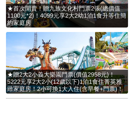
★首次開賣！贈九族文化村門票2張(總價值
1100元*2)！4099元享2大2幼1泊1食升等住簡
約家庭房
★贈2大2小義大樂園門票(價值2958元)！
5222元享2大2小(12歲以下)1泊1食住菁英雅
緻家庭房！2小可換1大入住(含早餐+門票)！