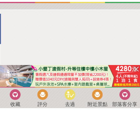
收藏
評分
去過
附近景點
部落客分享
回到首頁
．
好康優惠
．
最新留言
．
關於我們
．
聯絡我們
部落格微件
．
商家合作
．
討論區
．
推薦景點
．
APP下載
羿磊資訊 服務條款&隱私權政策