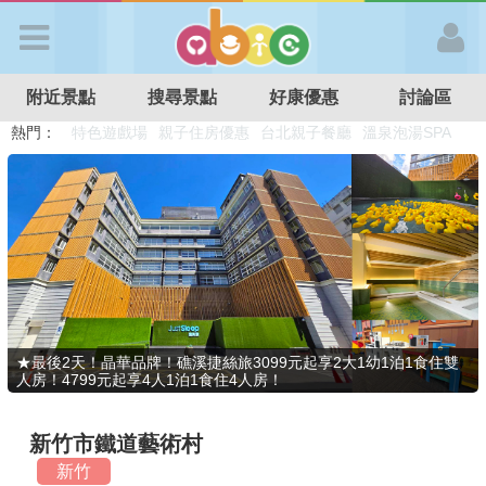
歡迎加入
附近景點
搜尋景點
好康優惠
討論區
APP登入
熱門：
特色遊戲場
親子住房優惠
台北親子餐廳
溫泉泡湯SPA
溜滑梯民宿
觀光工廠
DIY摘果
日本親子景點
首 頁
搜尋景點
好康優惠
★最後2天！晶華品牌！礁溪捷絲旅3099元起享2大1幼1泊1食住雙
人房！4799元起享4人1泊1食住4人房！
最新消息
新竹市鐵道藝術村
最新留言
新竹