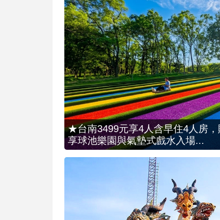
★台南3499元享4人含早住4人房
享球池樂園與氣墊式戲水入場...