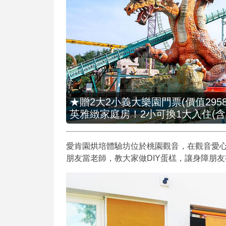
★贈2大2小義大樂園門票(價值2958
英雅緻家庭房！2小可換1大入住(含
愛肯園烘培體驗坊位於桃園觀音，在觀音愛心
朋友當老師，教大家做DIY蛋榚，讓身障朋