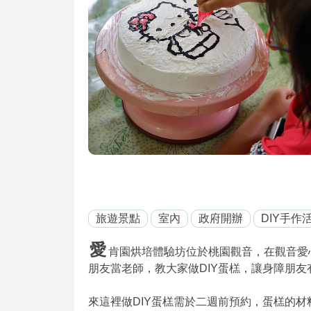
旅遊景點
室內
政府開辦
DIY手作
愛
肯園烘培體驗坊位於桃園觀音，在觀音愛心
朋友當老師，教大家做DIY蛋榚，讓身障朋
來這裡做DIY蛋榚需於二週前預約，蛋榚的