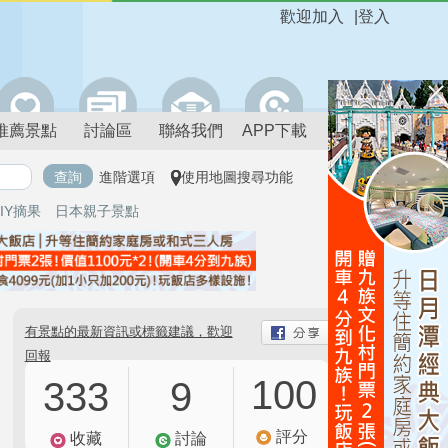
歡迎加入
|
登入
推薦景點
討論區
聯絡我們
APP下載
進階選項
使用地圖搜尋功能
IY摘果
日本親子景點
有景點的最新資訊或標籤建議，歡迎
回報
100
333
9
評分
收藏
討論