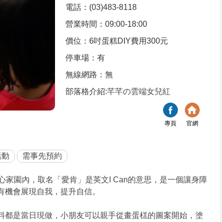
電話：(03)483-8118
營業時間：09:00-18:00
價位：6吋蛋糕DIY費用300元
停車場：有
無線網路：無
部落格介紹:
芊芊の雲端女兒紅
專頁
官網
活動
需事先預約
家園內，取名「愛肯」是英文I Can的意思，是一個讓身障
友有機會展現自我，提升自信。
材料都是當日現做，小朋友可以親手從畫蛋榚的圖案開始，塗