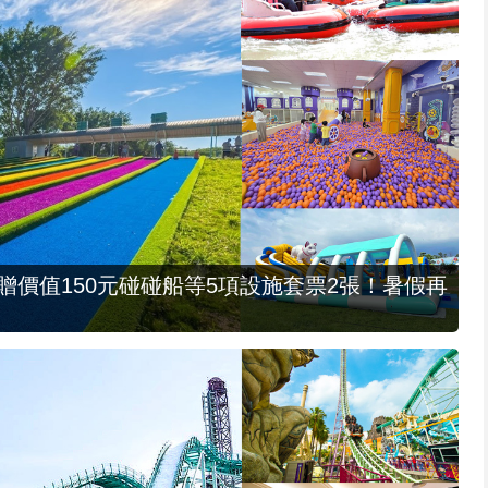
，贈價值150元碰碰船等5項設施套票2張！暑假再