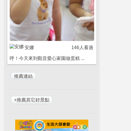
安娜
146人看過
呼！今天來到觀音愛心家園做蛋糕 ...
+推薦其它好景點