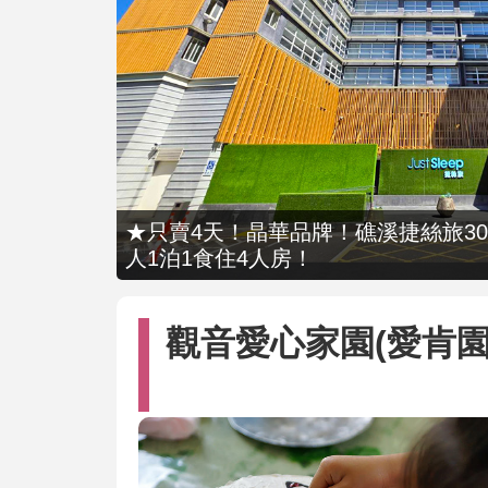
★只賣4天！晶華品牌！礁溪捷絲旅309
人1泊1食住4人房！
觀音愛心家園(愛肯園