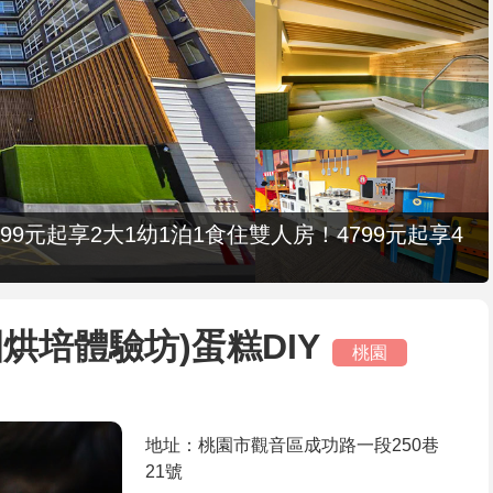
9元起享2大1幼1泊1食住雙人房！4799元起享4
烘培體驗坊)蛋糕DIY
桃園
地址：桃園市觀音區成功路一段250巷
21號