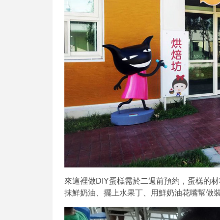
來這裡做DIY蛋榚需於二週前預約，蛋榚的
抹鮮奶油、擺上水果丁、用鮮奶油花嘴幫做