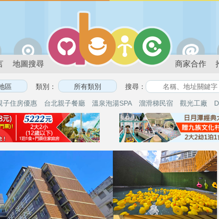
言
地圖搜尋
商家合作
類別：
搜尋：
親子住房優惠
台北親子餐廳
溫泉泡湯SPA
溜滑梯民宿
觀光工廠
D