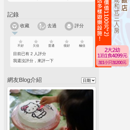
記錄
收藏
去過
評分
不好
欠佳
普通
很好
極佳
目前已有 2 人評分
我還沒評分，來評一下
網友Blog介紹