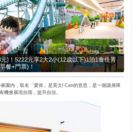
元)！5222元享2大2小(12歲以下)1泊1食住菁
早餐+門票)！
家園內，取名「愛肯」是英文I Can的意思，是一個讓身障
友有機會展現自我，提升自信。