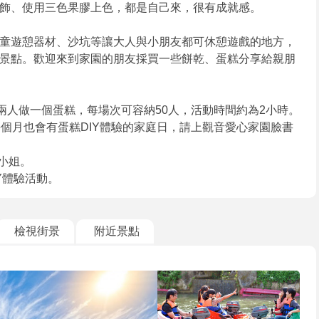
飾、使用三色果膠上色，都是自己來，很有成就感。
童遊憩器材、沙坑等讓大人與小朋友都可休憩遊戲的地方，
景點。歡迎來到家園的朋友採買一些餅乾、蛋糕分享給親朋
兩人做一個蛋糕，每場次可容納50人，活動時間約為2小時。
個月也會有蛋糕DIY體驗的家庭日，請上觀音愛心家園臉書
葉小姐。
Y體驗活動。
檢視街景
附近景點