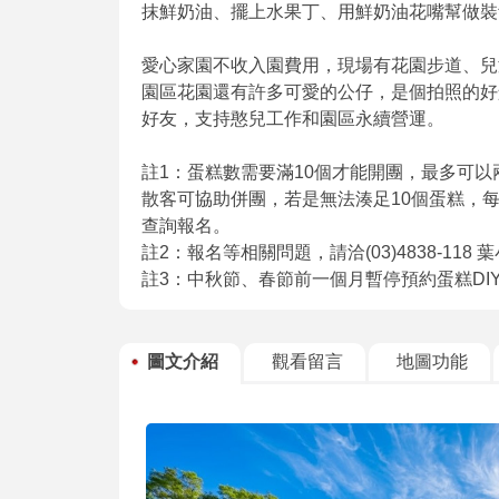
抹鮮奶油、擺上水果丁、用鮮奶油花嘴幫做裝
愛心家園不收入園費用，現場有花園步道、兒
園區花園還有許多可愛的公仔，是個拍照的好
好友，支持憨兒工作和園區永續營運。
註1：蛋糕數需要滿10個才能開團，最多可以
散客可協助併團，若是無法湊足10個蛋糕，每
查詢報名。
註2：報名等相關問題，請洽(03)4838-118 
註3：中秋節、春節前一個月暫停預約蛋糕DI
圖文介紹
觀看留言
地圖功能