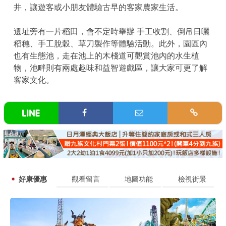
井，讓遊客或小朋友體驗古早的客家農家生活。
遺址旁有一片稻田，會不定時舉辦 手工收割、倒吊日曬
稻穗、手工脫穀、草刀製作等體驗活動。此外，園區內
也有生態池，走在池上的木棧道可觀賞池內的水生植
物，池畔則有兩處趣味和益智遊戲區，讓大家可更了解
客家文化。
好康優惠
觀看留言
地圖功能
檢視街景