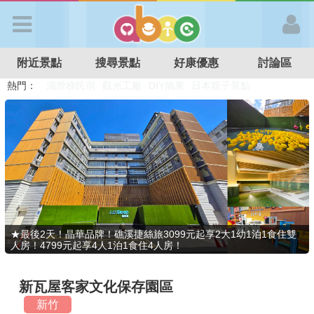
歡迎加入
附近景點
搜尋景點
好康優惠
討論區
APP登入
熱門：
溜滑梯民宿
觀光工廠
DIY摘果
日本親子景點
特色遊戲場
親子住房優惠
台北親子餐廳
溫泉泡湯SPA
首 頁
搜尋景點
好康優惠
★最後2天！晶華品牌！礁溪捷絲旅3099元起享2大1幼1泊1食住雙
人房！4799元起享4人1泊1食住4人房！
最新消息
新瓦屋客家文化保存園區
最新留言
新竹