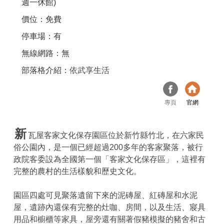
週一休館)
價位：免費
停車場：有
無線網路：無
部落格介紹：
依武享生活
專頁
官網
新
瓦屋客家文化保存園區位於新竹縣竹北，在六家民
俗公園內，是一個已經超過200多年的客家聚落，被行
政院客委設為全國第一個「客家文化保存區」，這裡有
完整的農村的生活樣貌和歷史文化。
園區四處可見聚落遺留下來的泥磚屋、紅磚屋和水泥
屋，遺跡內還保有完整的灶咖、房間，以及生活、寢具
用品和櫥櫃等家具，屋旁還有關著假豬模擬的豬舍和古