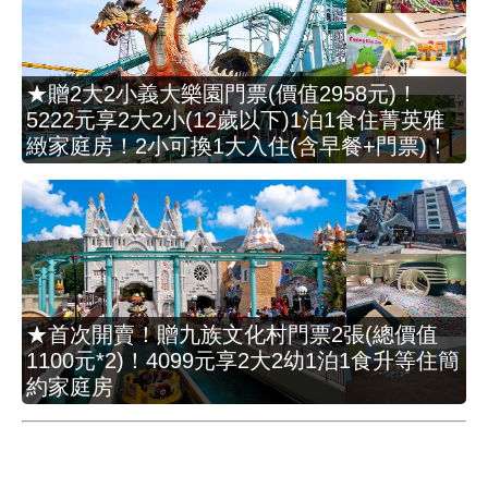
★贈2大2小義大樂園門票(價值2958元)！
5222元享2大2小(12歲以下)1泊1食住菁英雅
緻家庭房！2小可換1大入住(含早餐+門票)！
★首次開賣！贈九族文化村門票2張(總價值
1100元*2)！4099元享2大2幼1泊1食升等住簡
約家庭房