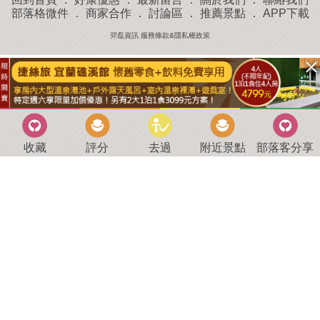
部落格微件
．
商家合作
．
討論區
．
推薦景點
．
APP下載
羿磊資訊 服務條款&隱私權政策
收藏
評分
去過
附近景點
部落客分享