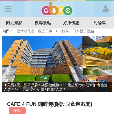
歡迎加入
附近景點
搜尋景點
好康優惠
討論區
APP登入
熱門：
溜滑梯民宿
觀光工廠
DIY摘果
日本親子景點
特色遊戲場
親子住房優惠
台北親子餐廳
溫泉泡湯SPA
首 頁
搜尋景點
好康優惠
★只賣4天！晶華品牌！礁溪捷絲旅3099元起享2大1幼1泊1食住雙
人房！4799元起享4人1泊1食住4人房！
最新消息
CAFE 4 FUN 咖啡趣(附設兒童遊戲間)
最新留言
桃園