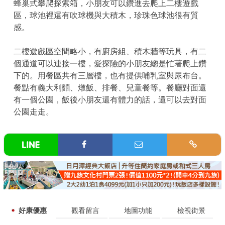
蜂巢式攀爬探索箱，小朋友可以鑽進去爬上二樓遊戲
區，球池裡還有吹球機與大積木，珍珠色球池很有質
感。
二樓遊戲區空間略小，有廚房組、積木牆等玩具，有二
個通道可以連接一樓，愛探險的小朋友總是忙著爬上鑽
下的。用餐區共有三層樓，也有提供哺乳室與尿布台。
餐點有義大利麵、燉飯、排餐、兒童餐等。餐廳對面還
有一個公園，飯後小朋友還有體力的話，還可以去對面
公園走走。
好康優惠
觀看留言
地圖功能
檢視街景