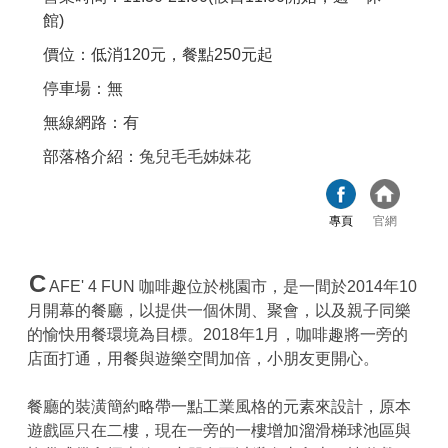
館)
價位：低消120元，餐點250元起
停車場：無
無線網路：有
部落格介紹：
兔兒毛毛姊妹花
專頁
官網
C
AFE' 4 FUN 咖啡趣位於桃園市，是一間於2014年10
月開幕的餐廳，以提供一個休閒、聚會，以及親子同樂
的愉快用餐環境為目標。2018年1月，咖啡趣將一旁的
店面打通，用餐與遊樂空間加倍，小朋友更開心。
餐廳的裝潢簡約略帶一點工業風格的元素來設計，原本
遊戲區只在二樓，現在一旁的一樓增加溜滑梯球池區與