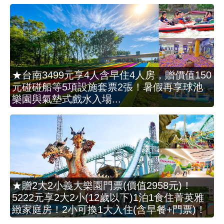
★台南3499元享4人含早住4人房，贈價值150
元碰碰船等5項設施套票2張！暑假再享球池
樂園與氣墊式戲水入場...
★贈2大2小義大樂園門票(價值2958元)！
5222元享2大2小(12歲以下)1泊1食住菁英雅
緻家庭房！2小可換1大入住(含早餐+門票)！