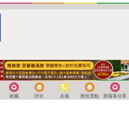
收藏
評分
去過
附近景點
部落客分享
回到首頁
．
好康優惠
．
最新留言
．
關於我們
．
聯絡我們
部落格微件
．
商家合作
．
討論區
．
推薦景點
．
APP下載
羿磊資訊 服務條款&隱私權政策