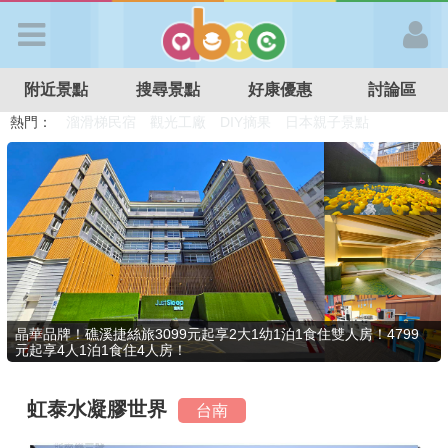
歡迎加入
附近景點
搜尋景點
好康優惠
討論區
APP登入
熱門：
溜滑梯民宿
觀光工廠
DIY摘果
日本親子景點
特色遊戲場
親子住房優惠
台北親子餐廳
溫泉泡湯SPA
首 頁
搜尋景點
好康優惠
晶華品牌！礁溪捷絲旅3099元起享2大1幼1泊1食住雙人房！4799
元起享4人1泊1食住4人房！
最新消息
虹泰水凝膠世界
台南
最新留言