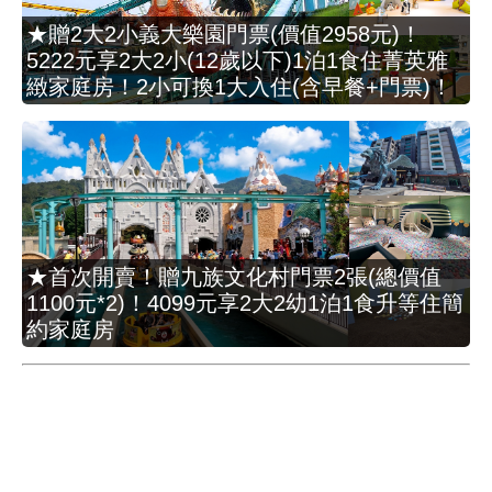
★贈2大2小義大樂園門票(價值2958元)！
5222元享2大2小(12歲以下)1泊1食住菁英雅
緻家庭房！2小可換1大入住(含早餐+門票)！
★首次開賣！贈九族文化村門票2張(總價值
1100元*2)！4099元享2大2幼1泊1食升等住簡
約家庭房