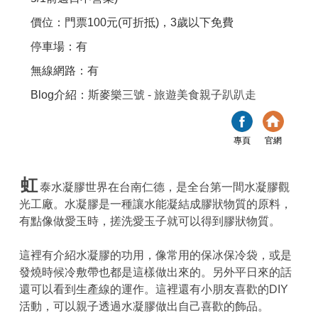
價位：門票100元(可折抵)，3歲以下免費
停車場：有
無線網路：有
Blog介紹：
斯麥樂三號 - 旅遊美食親子趴趴走
專頁
官網
虹
泰水凝膠世界在台南仁德，是全台第一間水凝膠觀
光工廠。水凝膠是一種讓水能凝結成膠狀物質的原料，
有點像做愛玉時，搓洗愛玉子就可以得到膠狀物質。
這裡有介紹水凝膠的功用，像常用的保冰保冷袋，或是
發燒時候冷敷帶也都是這樣做出來的。另外平日來的話
還可以看到生產線的運作。這裡還有小朋友喜歡的DIY
活動，可以親子透過水凝膠做出自己喜歡的飾品。