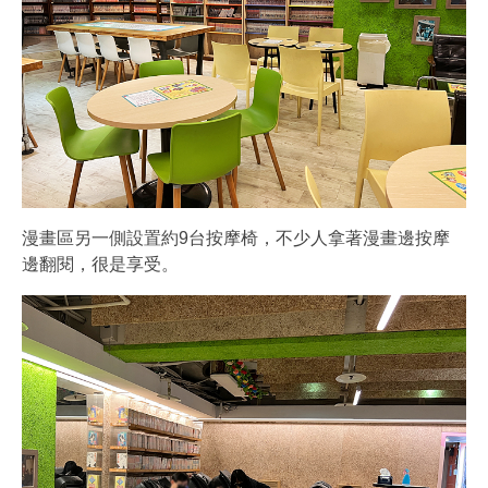
漫畫區另一側設置約9台按摩椅，不少人拿著漫畫邊按摩
邊翻閱，很是享受。