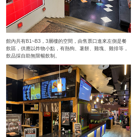
館內共有B1~B3，3層樓的空間，由售票口進來左側是餐
飲區，供應以炸物小點，有熱狗、薯餅、雞塊、雞排等，
飲品採自助無限暢飲制。