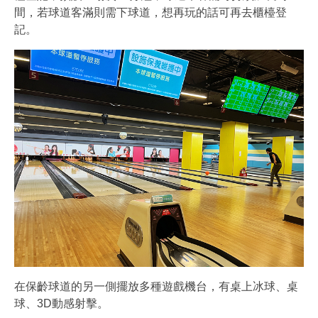
間，若球道客滿則需下球道，想再玩的話可再去櫃檯登
記。
在保齡球道的另一側擺放多種遊戲機台，有桌上冰球、桌
球、3D動感射擊。