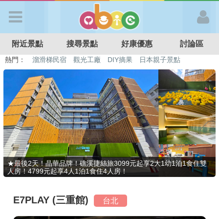
歡迎加入
附近景點
搜尋景點
好康優惠
討論區
APP登入
熱門：
溜滑梯民宿
觀光工廠
DIY摘果
日本親子景點
特色遊戲場
親子住房優惠
台北親子餐廳
溫泉泡湯SPA
首 頁
搜尋景點
好康優惠
★最後2天！晶華品牌！礁溪捷絲旅3099元起享2大1幼1泊1食住雙
人房！4799元起享4人1泊1食住4人房！
最新消息
E7PLAY (三重館)
台北
最新留言