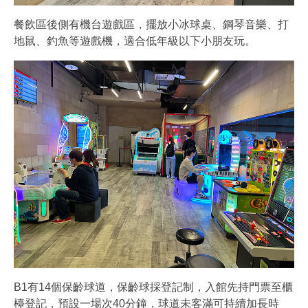
餐飲區後側有機台遊戲區，擺放小冰球桌、鋼琴音樂、打
地鼠、釣魚等遊戲機，適合低年級以下小朋友玩。
B1有14個保齡球道，保齡球採登記制，入館先持門票至櫃
檯登記，預設一場次40分鐘，球道未客滿可持續加長時