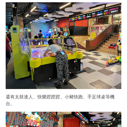
還有太鼓達人、快樂蹬蹬蹬、小豬快跑、手足球桌等機
台。