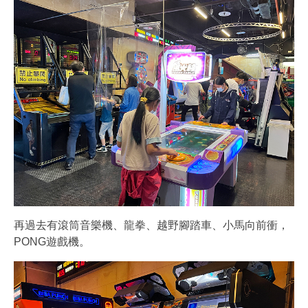
再過去有滾筒音樂機、龍拳、越野腳踏車、小馬向前衝，
PONG遊戲機。