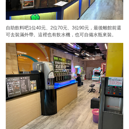
自助飲料吧1位40元、2位70元、3位90元，最後離館前還
可去裝滿外帶。這裡也有飲水機，也可自備水瓶來裝。