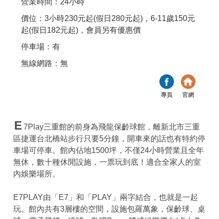
營業時間：24小時
價位：3小時230元起(假日280元起)，6-11歲150元
起(假日182元起)，會員另有優惠價
停車場：有
無線網路：無
專頁
官網
E
7Play三重館的前身為飛龍保齡球館，離新北市三重
區捷運台北橋站步行只要5分鐘，開車來的話也有特約停
車場可停車。館內佔地1500坪，不僅24小時營業且全年
無休，數十種休閒設施，一票玩到底！適合全家人的室
內娛樂場所。
E7PLAY由「E7」和「PLAY」兩字結合，也就是一起
玩。館內共有3層樓的空間，設施包羅萬象，保齡球、桌