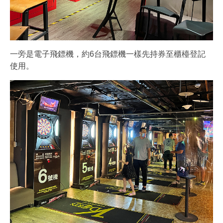
一旁是電子飛鏢機，約6台飛鏢機一樣先持券至櫃檯登記
使用。