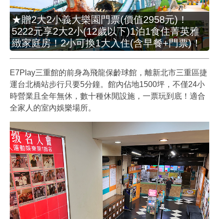
★贈2大2小義大樂園門票(價值2958元)！
5222元享2大2小(12歲以下)1泊1食住菁英雅
緻家庭房！2小可換1大入住(含早餐+門票)！
E7Play三重館的前身為飛龍保齡球館，離新北市三重區捷
運台北橋站步行只要5分鐘。館內佔地1500坪，不僅24小
時營業且全年無休，數十種休閒設施，一票玩到底！適合
全家人的室內娛樂場所。