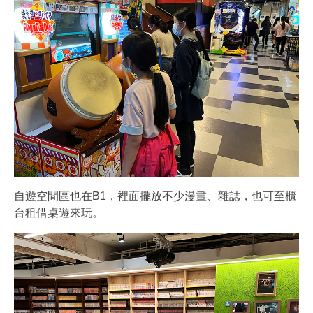
自遊空間區也在B1，裡面擺放不少漫畫、雜誌，也可至櫃
台租借桌遊來玩。