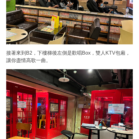
接著來到B2，下樓梯後左側是歡唱Box，雙人KTV包廂，
讓你盡情高歌一曲。