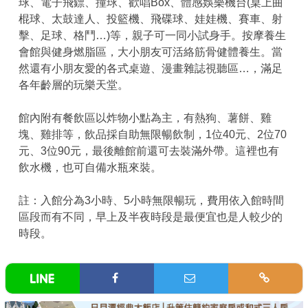
球、電子飛鏢、撞球、歡唱Box、體感娛樂機台(桌上曲
棍球、太鼓達人、投籃機、飛碟球、娃娃機、賽車、射
擊、足球、格鬥…)等，親子可一同小試身手。按摩養生
會館與健身燃脂區，大小朋友可活絡筋骨健體養生。當
然還有小朋友愛的各式桌遊、漫畫雜誌視聽區…，滿足
各年齡層的玩樂天堂。
館內附有餐飲區以炸物小點為主，有熱狗、薯餅、雞
塊、雞排等，飲品採自助無限暢飲制，1位40元、2位70
元、3位90元，最後離館前還可去裝滿外帶。這裡也有
飲水機，也可自備水瓶來裝。
註：入館分為3小時、5小時無限暢玩，費用依入館時間
區段而有不同，早上及半夜時段是最便宜也是人較少的
時段。