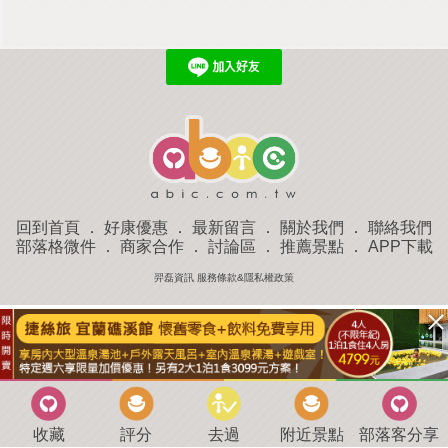
回到首頁
．
好康優惠
．
最新留言
．
關於我們
．
聯絡我們
部落格微件
．
商家合作
．
討論區
．
推薦景點
．
APP下載
羿磊資訊 服務條款&隱私權政策
收藏
評分
去過
附近景點
部落客分享