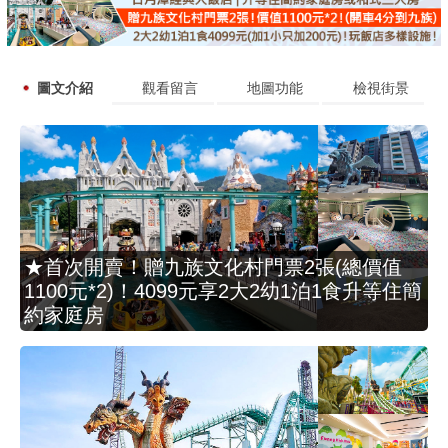
圖文介紹
觀看留言
地圖功能
檢視街景
★首次開賣！贈九族文化村門票2張(總價值
1100元*2)！4099元享2大2幼1泊1食升等住簡
約家庭房