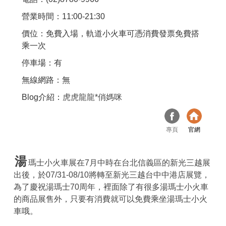
營業時間：11:00-21:30
價位：免費入場，軌道小火車可憑消費發票免費搭
乘一次
停車場：有
無線網路：無
Blog介紹：
虎虎龍龍*俏媽咪
專頁
官網
湯
瑪士小火車展在7月中時在台北信義區的新光三越展
出後，於07/31-08/10將轉至新光三越台中中港店展覽，
為了慶祝湯瑪士70周年，裡面除了有很多湯瑪士小火車
的商品展售外，只要有消費就可以免費乘坐湯瑪士小火
車哦。