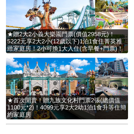
★贈2大2小義大樂園門票(價值2958元)！
5222元享2大2小(12歲以下)1泊1食住菁英雅
緻家庭房！2小可換1大入住(含早餐+門票)！
★首次開賣！贈九族文化村門票2張(總價值
1100元*2)！4099元享2大2幼1泊1食升等住簡
約家庭房