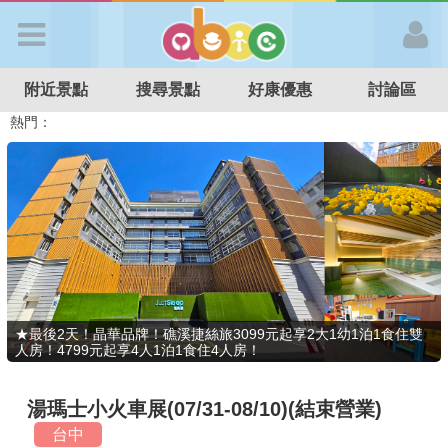
歡迎加入
附近景點
搜尋景點
好康優惠
討論區
APP登入
熱門：
溜滑梯民宿
觀光工廠
DIY摘果
日本親子景點
特色遊戲場
親子住房優惠
台北親子餐廳
溫泉泡湯SPA
首 頁
搜尋景點
好康優惠
★最後2天！晶華品牌！礁溪捷絲旅3099元起享2大1幼1泊1食住雙
人房！4799元起享4人1泊1食住4人房！
最新消息
湯瑪士小火車展(07/31-08/10)(結束營業)
最新留言
台中