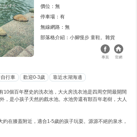
價位：無
停車場：有
無線網路：無
部落格介紹：
小腳慢步 童鞋。雜貨
專頁
官網
騎自行車
歡迎0-3歲
靠近水湖海邊
有10個百年歷史的洗衣池，大火房洗衣池是四周空間最開闊
外，是小孩子天然的戲水池。水池旁還有顆百年老樹，大人
大約在膝蓋附近，適合1-5歲的孩子玩耍。源源不絕的泉水，