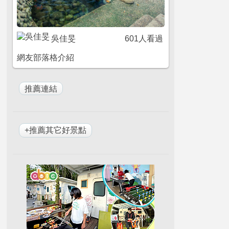
吳佳旻
601人看過
網友部落格介紹
+推薦其它好景點