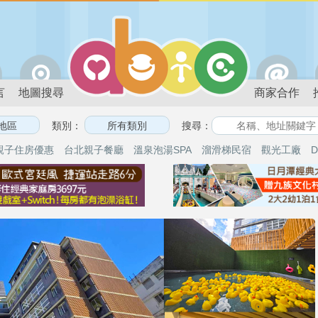
言
地圖搜尋
商家合作
類別：
搜尋：
親子住房優惠
台北親子餐廳
溫泉泡湯SPA
溜滑梯民宿
觀光工廠
D