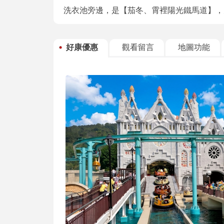
洗衣池旁邊，是【茄冬、霄裡陽光鐵馬道】，
好康優惠
觀看留言
地圖功能