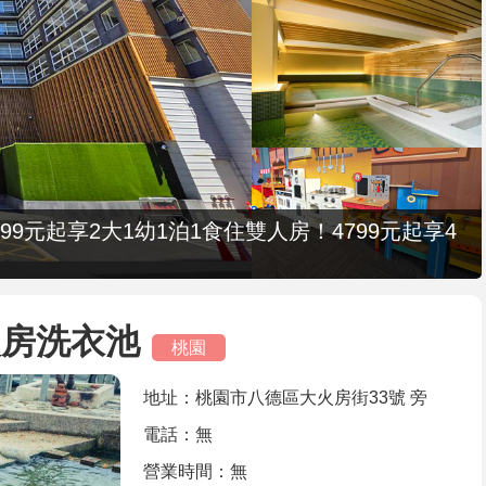
9元起享2大1幼1泊1食住雙人房！4799元起享4
火房洗衣池
桃園
地址：桃園市八德區大火房街33號 旁
電話：無
營業時間：無