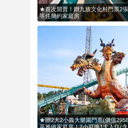
★首次開賣！贈九族文化村門票2張(總價
等住簡約家庭房
★贈2大2小義大樂園門票(價值2958
英雅緻家庭房！2小可換1大入住(含