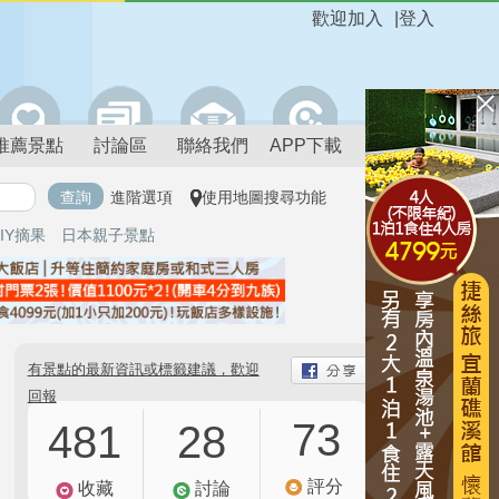
歡迎加入
|
登入
推薦景點
討論區
聯絡我們
APP下載
進階選項
使用地圖搜尋功能
IY摘果
日本親子景點
有景點的最新資訊或標籤建議，歡迎
回報
73
481
28
評分
收藏
討論