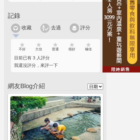
記錄
收藏
去過
評分
不好
欠佳
普通
很好
極佳
目前已有 3 人評分
我還沒評分，來評一下
網友Blog介紹