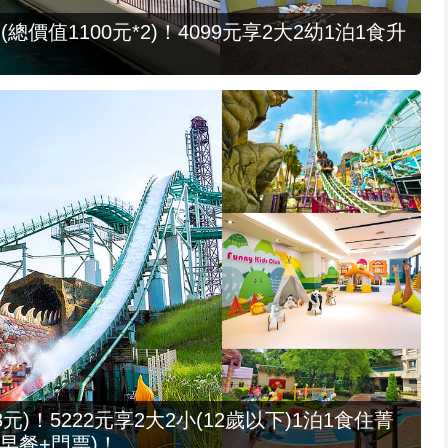
值1100元*2)！4099元享2大2幼1泊1食升
元)！5222元享2大2小(12歲以下)1泊1食住菁
早餐+門票)！