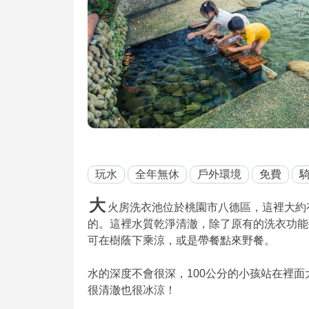
玩水
全年無休
戶外環境
免費
大
火房洗衣池位於桃園市八德區，這裡大約
的。這裡水質乾淨清澈，除了原有的洗衣功能
可在樹蔭下乘涼，或是帶餐點來野餐。
水的深度不會很深，100公分的小孩站在裡面
很清澈也很冰涼！