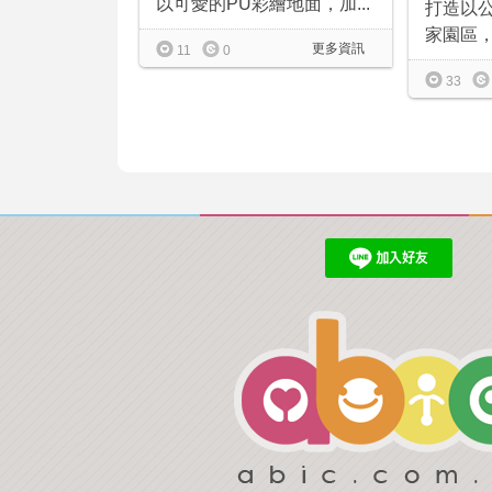
以可愛的PU彩繪地面，加...
打造以
家園區，
更多資訊
11
0
33