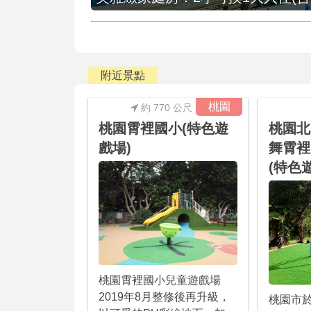
附近景點
桃園
約 770 公尺
桃園霄裡國小(特色遊
桃園北
戲場)
舞霄裡
(特色
桃園霄裡國小兒童遊戲場
2019年8月整修後再升級，
桃園市於