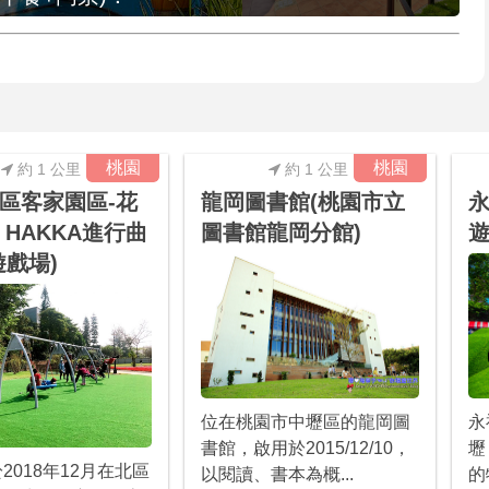
桃園
桃園
約 1 公里
約 1 公里
區客家園區-花
龍岡圖書館(桃園市立
永
 HAKKA進行曲
圖書館龍岡分館)
遊
遊戲場)
位在桃園市中壢區的龍岡圖
永
書館，啟用於2015/12/10，
壢
2018年12月在北區
以閱讀、書本為概...
的