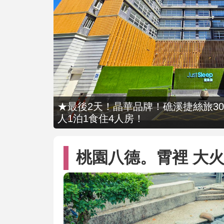
★最後2天！晶華品牌！礁溪捷絲旅309
人1泊1食住4人房！
桃園八德。霄裡 大