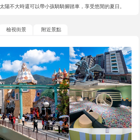
太陽不大時還可以帶小孩騎騎腳踏車，享受悠閒的夏日。
檢視街景
附近景點