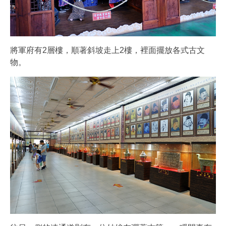
將軍府有2層樓，順著斜坡走上2樓，裡面擺放各式古文
物。