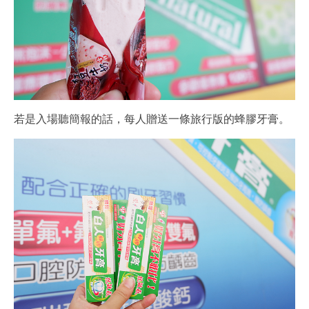
若是入場聽簡報的話，每人贈送一條旅行版的蜂膠牙膏。