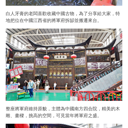
白人牙膏的老闆喜歡收藏中國古物，為了分享給大家，特
地把位在中國江西省的將軍府拆缷並搬遷來台。
整座將軍府維持原貌，主體為中國南方四合院，精美的木
雕、畫樑，挑高的空間，可見當年將軍府之盛。