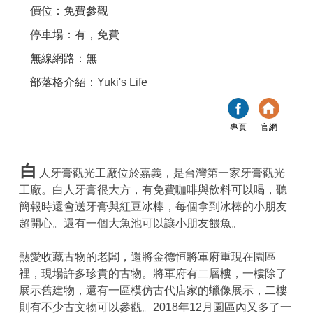
價位：免費參觀
停車場：有，免費
無線網路：無
部落格介紹：
Yuki's Life
專頁
官網
白
人牙膏觀光工廠位於嘉義，是台灣第一家牙膏觀光
工廠。白人牙膏很大方，有免費咖啡與飲料可以喝，聽
簡報時還會送牙膏與紅豆冰棒，每個拿到冰棒的小朋友
超開心。還有一個大魚池可以讓小朋友餵魚。
熱愛收藏古物的老闆，還將金德恒將軍府重現在園區
裡，現場許多珍貴的古物。將軍府有二層樓，一樓除了
展示舊建物，還有一區模仿古代店家的蠟像展示，二樓
則有不少古文物可以參觀。2018年12月園區內又多了一