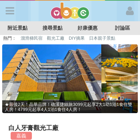
歡迎加入
附近景點
搜尋景點
好康優惠
討論區
APP登入
熱門：
特色遊戲場
親子住房優惠
台北親子餐廳
溫泉泡湯SPA
溜滑梯民宿
觀光工廠
DIY摘果
日本親子景點
首 頁
搜尋景點
好康優惠
★最後2天！晶華品牌！礁溪捷絲旅3099元起享2大1幼1泊1食住雙
人房！4799元起享4人1泊1食住4人房！
最新消息
白人牙膏觀光工廠
最新留言
嘉義