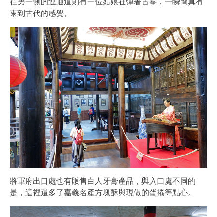
往另一側的連通道則有一位姑娘在彈著古箏，一瞬間真有
來到古代的感覺。
將軍府出口處也有販售白人牙膏產品，與入口處不同的
是，這裡還多了嘉義名產方塊酥與現做的蛋捲等點心。