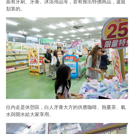
面有牙刷、牙膏、沐浴用品等，若有推出特價商品，還挺
划算的。
往內走是休憩區，白人牙膏大方的供應咖啡、熱薑茶、氣
水與開水給大家享用。