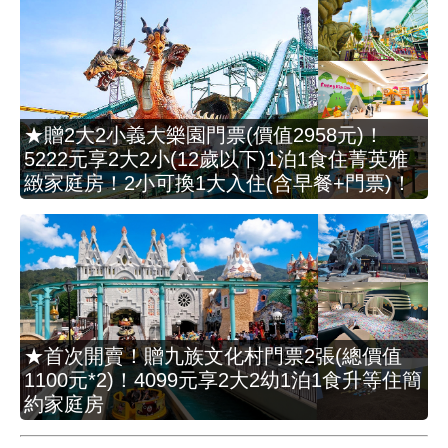
★贈2大2小義大樂園門票(價值2958元)！
5222元享2大2小(12歲以下)1泊1食住菁英雅
緻家庭房！2小可換1大入住(含早餐+門票)！
★首次開賣！贈九族文化村門票2張(總價值
1100元*2)！4099元享2大2幼1泊1食升等住簡
約家庭房