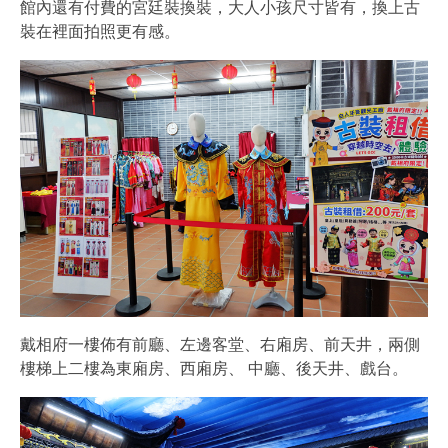
館內還有付費的宮廷裝換裝，大人小孩尺寸皆有，換上古
裝在裡面拍照更有感。
戴相府一樓佈有前廳、左邊客堂、右廂房、前天井，兩側
樓梯上二樓為東廂房、西廂房、 中廳、後天井、戲台。