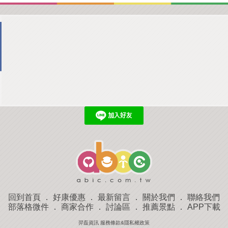
回到首頁
．
好康優惠
．
最新留言
．
關於我們
．
聯絡我們
部落格微件
．
商家合作
．
討論區
．
推薦景點
．
APP下載
羿磊資訊 服務條款&隱私權政策