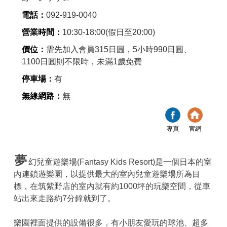
電話：
092-919-0040
營業時間：
10:30-18:00(假日至20:00)
價位：
需先加入會員315日圓，5小時990日圓、
1100日圓則不限時，未滿1歲免費
停車場：
有
無線網路：
無
專頁
官網
夢
幻兒童遊樂場(Fantasy Kids Resort)是一個日本的室
內連鎖遊樂園，以提供最大的室內兒童遊樂場所為目
標，在筑紫野店的室內就有約1000坪的玩樂空間，從車
站出來走路約7分鐘就到了。
樂園裡面提供的設備很多，有小朋友愛玩的球池、超多