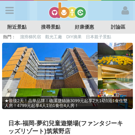
歡迎加入
附近景點
搜尋景點
好康優惠
討論區
APP登入
熱門：
溜滑梯民宿
觀光工廠
DIY摘果
日本親子景點
特色遊戲場
親子住房優惠
台北親子餐廳
溫泉泡湯SPA
首 頁
搜尋景點
好康優惠
★最後2天！晶華品牌！礁溪捷絲旅3099元起享2大1幼1泊1食住雙
人房！4799元起享4人1泊1食住4人房！
最新消息
日本-福岡-夢幻兒童遊樂場(ファンタジーキ
最新留言
ッズリゾート)筑紫野店