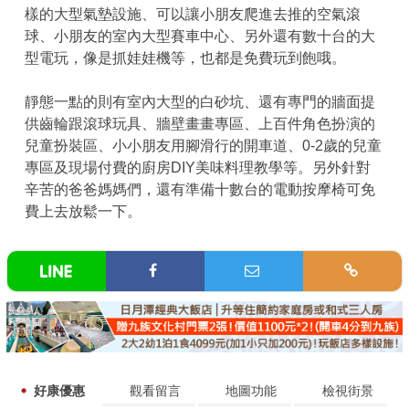
樣的大型氣墊設施、可以讓小朋友爬進去推的空氣滾
球、小朋友的室內大型賽車中心、另外還有數十台的大
型電玩，像是抓娃娃機等，也都是免費玩到飽哦。
靜態一點的則有室內大型的白砂坑、還有專門的牆面提
供齒輪跟滾球玩具、牆壁畫畫專區、上百件角色扮演的
兒童扮裝區、小小朋友用腳滑行的開車道、0-2歲的兒童
專區及現場付費的廚房DIY美味料理教學等。另外針對
辛苦的爸爸媽媽們，還有準備十數台的電動按摩椅可免
費上去放鬆一下。
好康優惠
觀看留言
地圖功能
檢視街景