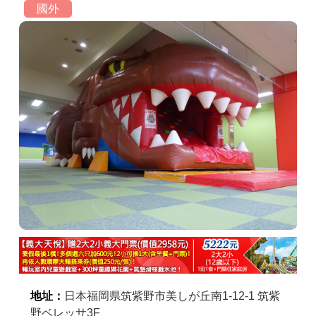
國外
商家合作
推薦景點
討論區
聯絡我們
APP下載
地址：
日本福岡県筑紫野市美しが丘南1-12-1 筑紫
野ベレッサ3F