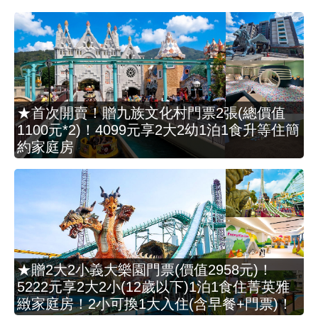
★首次開賣！贈九族文化村門票2張(總價值
1100元*2)！4099元享2大2幼1泊1食升等住簡
約家庭房
★贈2大2小義大樂園門票(價值2958元)！
5222元享2大2小(12歲以下)1泊1食住菁英雅
緻家庭房！2小可換1大入住(含早餐+門票)！