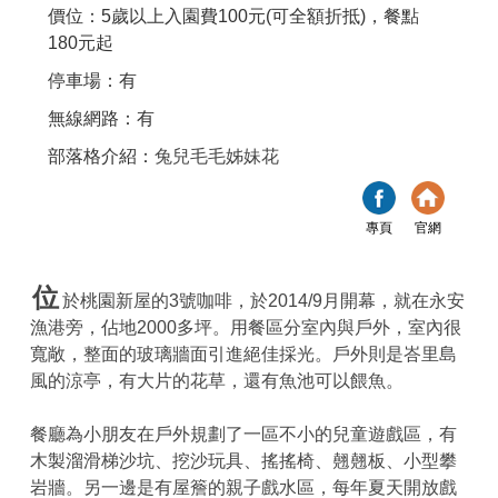
價位：5歲以上入園費100元(可全額折抵)，餐點
180元起
停車場：有
無線網路：有
部落格介紹：
兔兒毛毛姊妹花
專頁
官網
位
於桃園新屋的3號咖啡，於2014/9月開幕，就在永安
漁港旁，佔地2000多坪。用餐區分室內與戶外，室內很
寬敞，整面的玻璃牆面引進絕佳採光。戶外則是峇里島
風的涼亭，有大片的花草，還有魚池可以餵魚。
餐廳為小朋友在戶外規劃了一區不小的兒童遊戲區，有
木製溜滑梯沙坑、挖沙玩具、搖搖椅、翹翹板、小型攀
岩牆。另一邊是有屋簷的親子戲水區，每年夏天開放戲