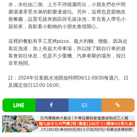
水，水柱由二側、上方不停噴灑而出，小朋友們在中間
廣場邊享受水淋的歡樂邊遊玩。另外，這裡也是竉物友
善餐廳，設置毛孩奔跑區與毛孩泳池，常見客人帶毛小
孩前來，喜歡看小動物的小朋友會很開心。
這裡的餐點有手工窯烤pizza、義大利麵、燉飯。因為近
靠近漁港，加上有超大停車場，所以除了騎自行車的遊
客會前往休息，也是不少重機、汽車車聚的場所，假日
非常熱鬧。
註：2024年兒童戲水池開放時間06/11-09/30每週六、日
及國定假日12:00-16:00。