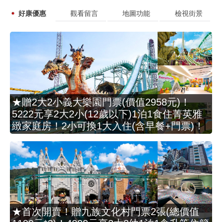
好康優惠
觀看留言
地圖功能
檢視街景
★贈2大2小義大樂園門票(價值2958元)！
5222元享2大2小(12歲以下)1泊1食住菁英雅
緻家庭房！2小可換1大入住(含早餐+門票)！
★首次開賣！贈九族文化村門票2張(總價值