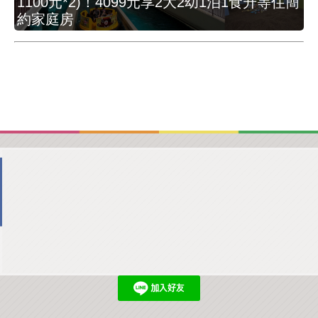
1100元*2)！4099元享2大2幼1泊1食升等住簡
約家庭房