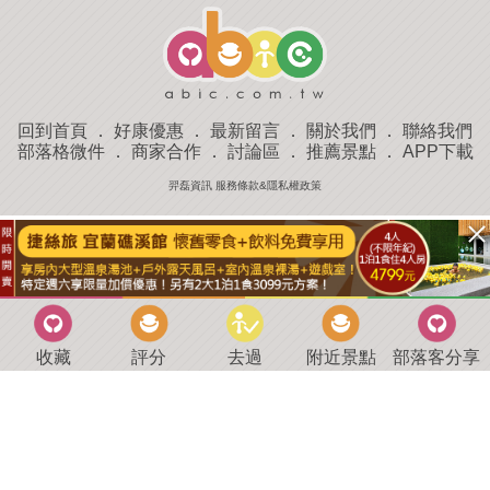
回到首頁
．
好康優惠
．
最新留言
．
關於我們
．
聯絡我們
部落格微件
．
商家合作
．
討論區
．
推薦景點
．
APP下載
羿磊資訊 服務條款&隱私權政策
收藏
評分
去過
附近景點
部落客分享