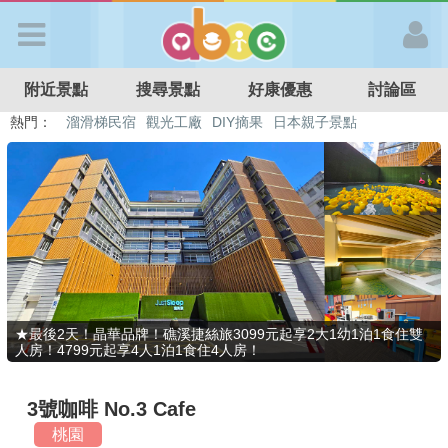
歡迎加入
附近景點
搜尋景點
好康優惠
討論區
APP登入
熱門：
溜滑梯民宿
觀光工廠
DIY摘果
日本親子景點
特色遊戲場
親子住房優惠
台北親子餐廳
溫泉泡湯SPA
首 頁
搜尋景點
好康優惠
★最後2天！晶華品牌！礁溪捷絲旅3099元起享2大1幼1泊1食住雙
人房！4799元起享4人1泊1食住4人房！
最新消息
3號咖啡 No.3 Cafe
最新留言
桃園