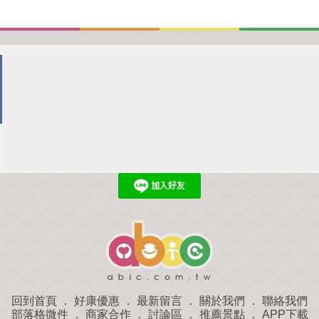
回到首頁
．
好康優惠
．
最新留言
．
關於我們
．
聯絡我們
部落格微件
．
商家合作
．
討論區
．
推薦景點
．
APP下載