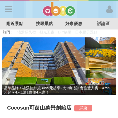
歡迎加入
附近景點
搜尋景點
好康優惠
討論區
APP登入
熱門：
溜滑梯民宿
觀光工廠
DIY摘果
日本親子景點
特色遊戲場
親子住房優惠
台北親子餐廳
溫泉泡湯SPA
首 頁
搜尋景點
好康優惠
晶華品牌！礁溪捷絲旅3099元起享2大1幼1泊1食住雙人房！4799
元起享4人1泊1食住4人房！
最新消息
Cocosun可茵山萬巒創始店
屏東
最新留言