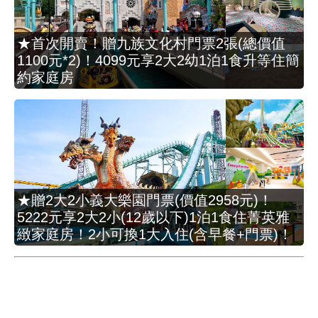
★首次開賣！贈九族文化村門票2張(總價值
1100元*2)！4099元享2大2幼1泊1食升等住簡
約家庭房
★贈2大2小義大樂園門票(價值2958元)！
5222元享2大2小(12歲以下)1泊1食住菁英雅
緻家庭房！2小可換1大入住(含早餐+門票)！