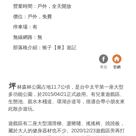
營業時間：戶外，全天開放
價位：戶外，免費
停車場：有
無線網路：無
部落格介紹：
猴子【東】遊記
專頁
官網
坪
林森林公園占地11.7公頃，是台中太平第一座大型
多功能公園，於2015/04/21正式啟用。有兒童遊戲區、
生態池、親水木棧道、環湖步道等，很適合帶小朋友來
此散步遊玩。
遊戲區有二座大型溜滑梯、盪鞦韆、搖搖椅、蹺蹺板，
屬於大人的健身器材也不少。2020/12/23遊戲區旁再打