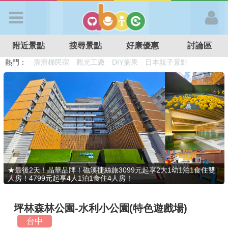
歡迎加入
附近景點
搜尋景點
好康優惠
討論區
APP登入
熱門：
溜滑梯民宿
觀光工廠
DIY摘果
日本親子景點
特色遊戲場
親子住房優惠
台北親子餐廳
溫泉泡湯SPA
首 頁
搜尋景點
好康優惠
★最後2天！晶華品牌！礁溪捷絲旅3099元起享2大1幼1泊1食住雙
人房！4799元起享4人1泊1食住4人房！
最新消息
坪林森林公園-水利小公園(特色遊戲場)
最新留言
台中