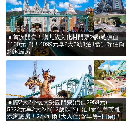
★首次開賣！贈九族文化村門票2張(總價值
1100元*2)！4099元享2大2幼1泊1食升等住簡
約家庭房
★贈2大2小義大樂園門票(價值2958元)！
5222元享2大2小(12歲以下)1泊1食住菁英雅
緻家庭房！2小可換1大入住(含早餐+門票)！