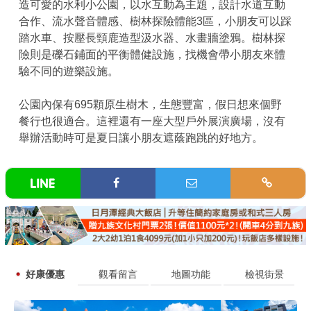
造可愛的水利小公園，以水互動為主題，設計水道互動
合作、流水聲音體感、樹林探險體能3區，小朋友可以踩
踏水車、按壓長頸鹿造型汲水器、水畫牆塗鴉。樹林探
險則是礫石鋪面的平衡體健設施，找機會帶小朋友來體
驗不同的遊樂設施。
公園內保有695顆原生樹木，生態豐富，假日想來個野
餐行也很適合。這裡還有一座大型戶外展演廣場，沒有
舉辦活動時可是夏日讓小朋友遮蔭跑跳的好地方。
好康優惠
觀看留言
地圖功能
檢視街景