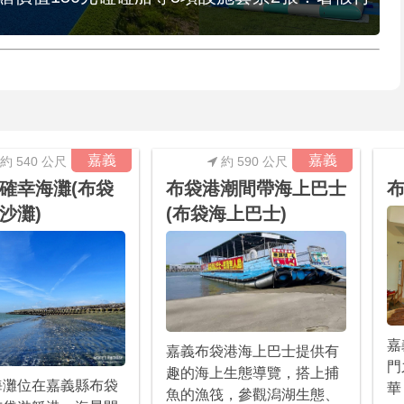
嘉義
嘉義
約 540 公尺
約 590 公尺
確幸海灘(布袋
布袋港潮間帶海上巴士
沙灘)
(布袋海上巴士)
嘉
嘉義布袋港海上巴士提供有
門
趣的海上生態導覽，搭上捕
海灘位在嘉義縣布袋
華
魚的漁筏，參觀潟湖生態、