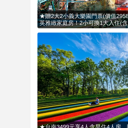
★贈2大2小義大樂園門票(價值2958
英雅緻家庭房！2小可換1大入住(含
★台南3499元享4人含早住4人房