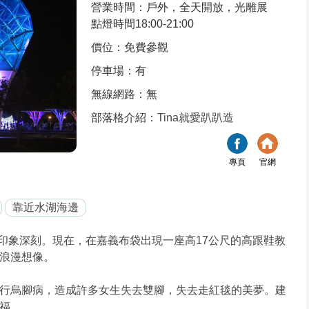
營業時間：戶外，全天開放，光雕展
點燈時間18:00-21:00
價位：免費參觀
停車場：有
無線網路：無
部落格介紹：
Tina就愛趴趴造
專頁
官網
靠近水湖海邊
印象深刻。現在，在嘉義布袋出現一座高17公尺的高跟鞋教
浪漫想像。
行烏腳病，造成許多女生失去雙腳，失去走紅毯的美夢。建
福。