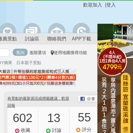
歡迎加入
|
登入
推薦景點
討論區
聯絡我們
APP下載
進階選項
使用地圖搜尋功能
IY摘果
日本親子景點
有景點的最新資訊或標籤建議，歡迎
回報
55
602
13
評分
收藏
討論