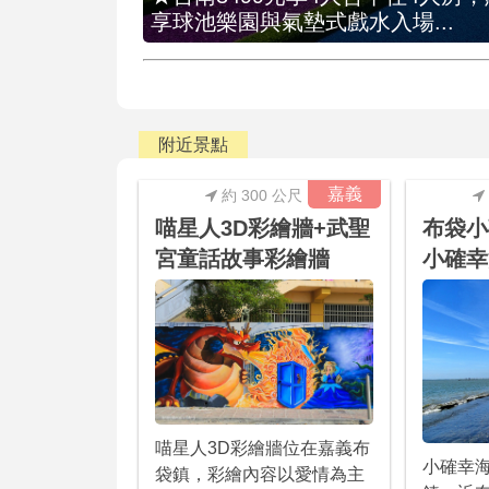
享球池樂園與氣墊式戲水入場...
附近景點
嘉義
約 300 公尺
喵星人3D彩繪牆+武聖
布袋小
宮童話故事彩繪牆
小確幸
喵星人3D彩繪牆位在嘉義布
小確幸
袋鎮，彩繪內容以愛情為主