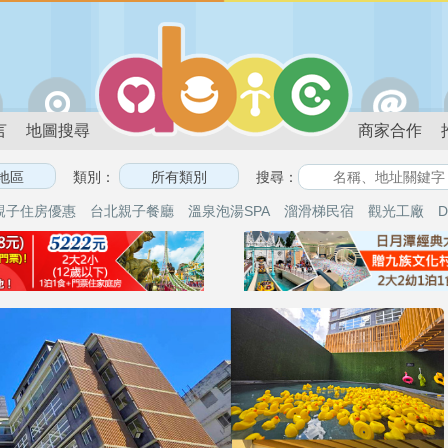
言
地圖搜尋
商家合作
類別：
搜尋：
親子住房優惠
台北親子餐廳
溫泉泡湯SPA
溜滑梯民宿
觀光工廠
D