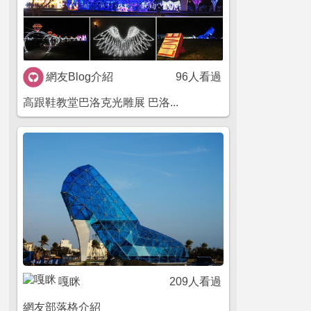
網友Blog介紹
96人看過
高跟鞋教堂巴洛克光雕展 巴洛...
嘎眯
209人看過
網友部落格介紹