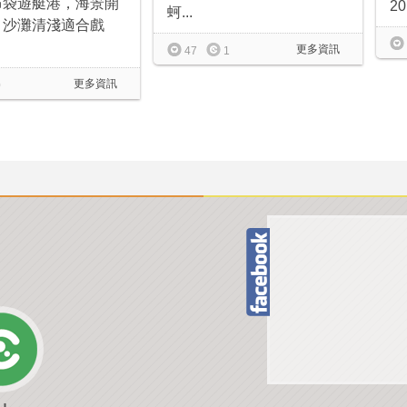
布袋遊艇港，海景開
20
蚵...
，沙灘清淺適合戲
更多資訊
47
1
更多資訊
0