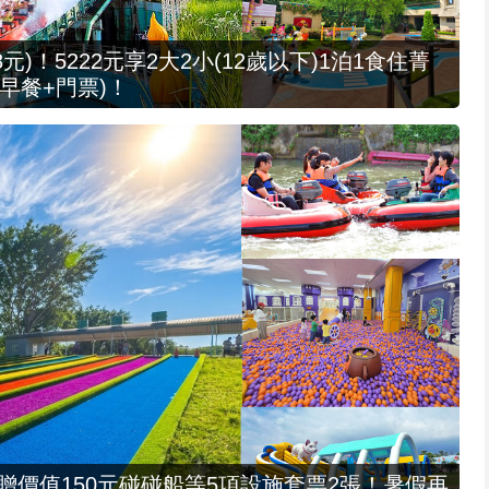
元)！5222元享2大2小(12歲以下)1泊1食住菁
早餐+門票)！
，贈價值150元碰碰船等5項設施套票2張！暑假再