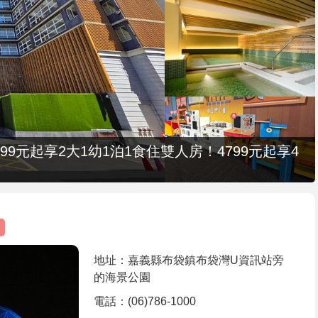
9元起享2大1幼1泊1食住雙人房！4799元起享4
地址：嘉義縣布袋鎮布袋灣U資訊站旁
的海景公園
電話：(06)786-1000