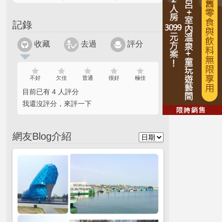
記錄
收藏
去過
評分
不好
欠佳
普通
很好
極佳
目前已有 4 人評分
我還沒評分，來評一下
網友Blog介紹