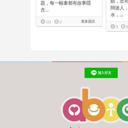
鎮，近
題，每一幅畫都有故事隱
闊迷人
含...
水，...
更多資訊
111
2
5