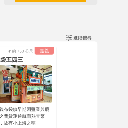
進階搜尋
嘉義
約 750 公尺
布袋五四三
義布袋鎮早期因鹽業與廈
之間貨運通航而熱鬧繁
，故有小上海之稱，