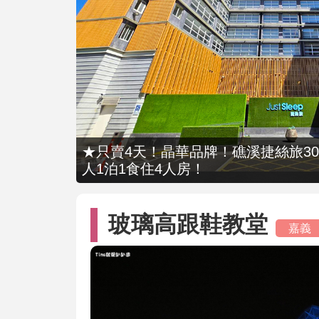
★只賣4天！晶華品牌！礁溪捷絲旅309
人1泊1食住4人房！
玻璃高跟鞋教堂
嘉義