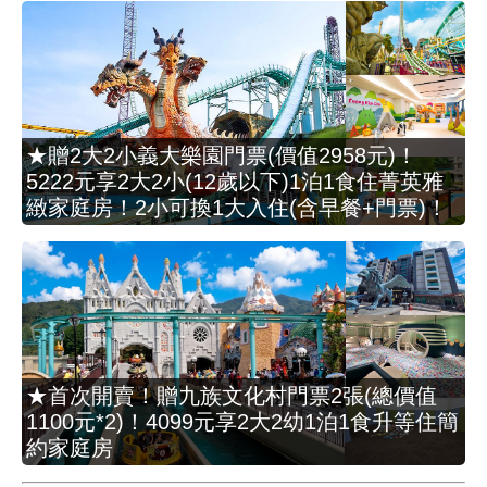
★贈2大2小義大樂園門票(價值2958元)！
5222元享2大2小(12歲以下)1泊1食住菁英雅
緻家庭房！2小可換1大入住(含早餐+門票)！
★首次開賣！贈九族文化村門票2張(總價值
1100元*2)！4099元享2大2幼1泊1食升等住簡
約家庭房