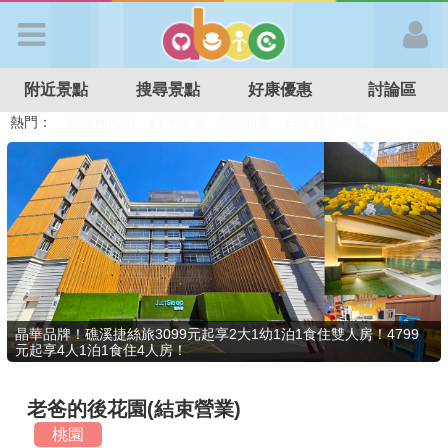
歡迎加入
附近景點
搜尋景點
好康優惠
討論區
APP登入
熱門：
溜滑梯民宿
觀光工廠
DIY摘果
日本親子景點
特色遊戲場
親子住房優惠
台北親子餐廳
溫泉泡湯SPA
首 頁
搜尋景點
好康優惠
晶華品牌！礁溪捷絲旅3099元起享2大1幼1泊1食住雙人房！4799
元起享4人1泊1食住4人房！
最新消息
老爸的後花園(結束營業)
最新留言
桃園