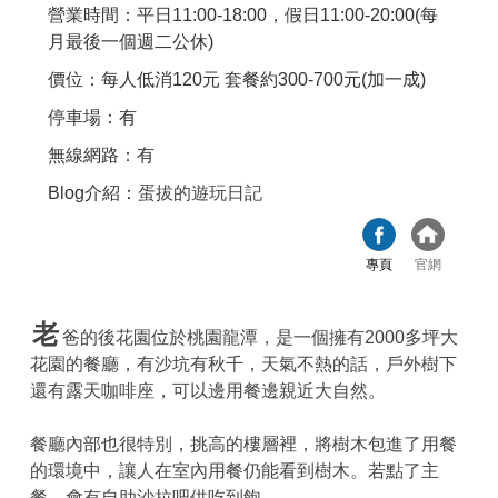
營業時間：平日11:00-18:00，假日11:00-20:00(每
月最後一個週二公休)
價位：每人低消120元 套餐約300-700元(加一成)
停車場：有
無線網路：有
Blog介紹：
蛋拔的遊玩日記
專頁
官網
老
爸的後花園位於桃園龍潭，是一個擁有2000多坪大
花園的餐廳，有沙坑有秋千，天氣不熱的話，戶外樹下
還有露天咖啡座，可以邊用餐邊親近大自然。
餐廳內部也很特別，挑高的樓層裡，將樹木包進了用餐
的環境中，讓人在室內用餐仍能看到樹木。若點了主
餐，會有自助沙拉吧供吃到飽。