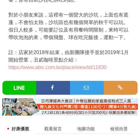
對於小朋友來說，這裡有一個蠻大的沙坑，上面也有遮
蓬，不會怕太熱，沙坑區也有幾個簡單的秋千可以玩。
假日人較多，可能要訂位及有用餐時間限制，來時可以
帶吹泡泡的來，帶個飛盤、球在吃完飯後，運動一下。
註：店家於2018年結束，由新團隊接手並於2019年1月
開始營業，丑貳咖啡景點介紹：
https://www.abic.com.tw/place/view/id/11830
好康優惠
觀看留言
地圖功能
檢視街景