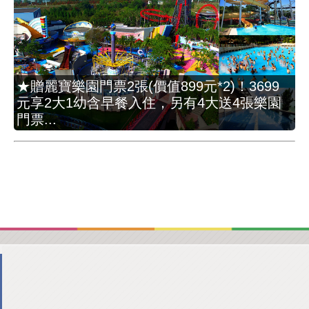
★贈麗寶樂園門票2張(價值899元*2)！3699
元享2大1幼含早餐入住，另有4大送4張樂園
門票...