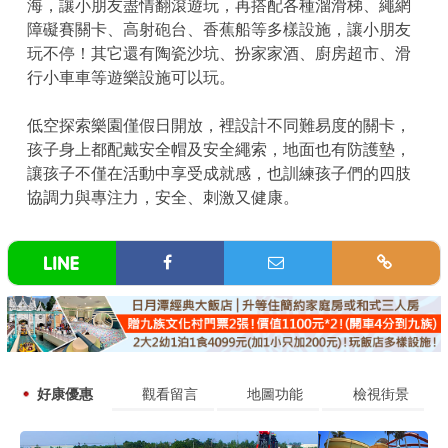
海，讓小朋友盡情翻滾遊玩，再搭配各種溜滑梯、繩網
障礙賽關卡、高射砲台、香蕉船等多樣設施，讓小朋友
玩不停！其它還有陶瓷沙坑、扮家家酒、廚房超市、滑
行小車車等遊樂設施可以玩。
低空探索樂園僅假日開放，裡設計不同難易度的關卡，
孩子身上都配戴安全帽及安全繩索，地面也有防護墊，
讓孩子不僅在活動中享受成就感，也訓練孩子們的四肢
協調力與專注力，安全、刺激又健康。
好康優惠
觀看留言
地圖功能
檢視街景