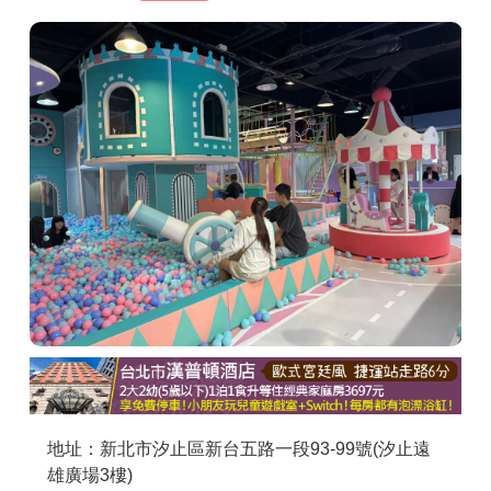
商家合作
推薦景點
討論區
聯絡我們
APP下載
地址：新北市汐止區新台五路一段93-99號(汐止遠
雄廣場3樓)