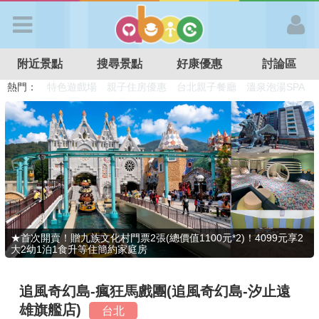
歡迎加入
附近景點
搜尋景點
好康優惠
討論區
APP登入
熱門：
溜滑梯民宿
觀光工廠
DIY摘果
日本親子景點
特色遊戲場
親子住房優惠
台北親子餐廳
溫泉泡湯SPA
首 頁
搜尋景點
好康優惠
★首次開賣！贈九族文化村門票2張(總價值1100元*2)！4099元享2
大2幼1泊1食升等住簡約家庭房
最新消息
追風奇幻島-瘋狂馬戲團(追風奇幻島-汐止遠
最新留言
雄旗艦店)
台北