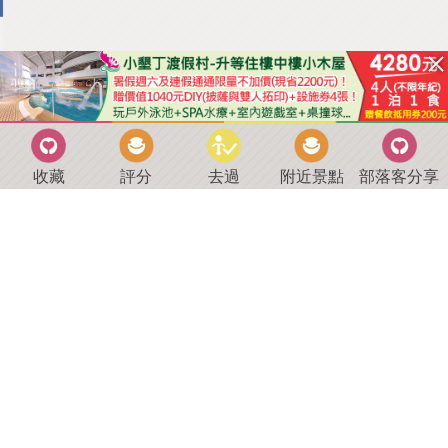
收藏
評分
去過
附近景點
部落客分享
回到首頁
．
好康優惠
．
最新留言
．
關於我們
．
聯絡我們
部落格微件
．
商家合作
．
討論區
．
推薦景點
．
APP下載
羿磊資訊 服務條款&隱私權政策