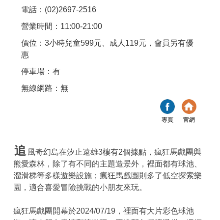
電話：(02)2697-2516
營業時間：11:00-21:00
價位：3小時兒童599元、成人119元，會員另有優
惠
停車場：有
無線網路：無
專頁
官網
追
風奇幻島在汐止遠雄3樓有2個據點，瘋狂馬戲團與
熊愛森林，除了有不同的主題造景外，裡面都有球池、
溜滑梯等多樣遊樂設施；瘋狂馬戲團則多了低空探索樂
園，適合喜愛冒險挑戰的小朋友來玩。
瘋狂馬戲團開幕於2024/07/19，裡面有大片彩色球池